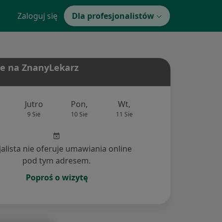
Zaloguj się
Dla profesjonalistów
e na ZnanyLekarz
Jutro
Pon,
Wt,
Śr,
Czw
9 Sie
10 Sie
11 Sie
12 Sie
13 Si
jalista nie oferuje umawiania online
pod tym adresem.
Poproś o wizytę
(2)