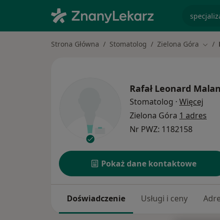
specjaliz
Strona Główna
Stomatolog
Zielona Góra
Zmie
Rafał Leonard Mala
O sp
Stomatolog
·
Więcej
Zielona Góra
1 adres
Nr PWZ: 1182158
Pokaż dane kontaktowe
Doświadczenie
Usługi i ceny
Adr