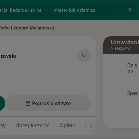
acja, badanie lub nazwisko
miasto lub dzielnica
Rafał Leonard Malanowski
ń miasto
Umawiani
Nieaktywny
nowski
ecjalizacjach
Dziś
8 Sie
Spec
Poproś o wizytę
esy
Ubezpieczenia
Opinie
Odpowiedzi na pytania 