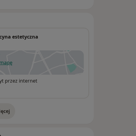
cyna estetyczna
 mapę
wiera się w nowej karcie
t przez internet
ęcej
adresie
h