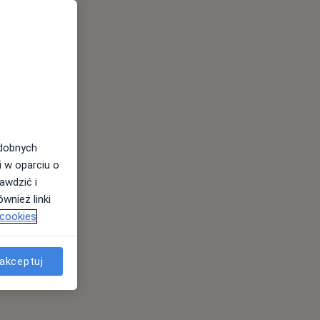
odobnych
i w oparciu o
awdzić i
wnież linki
 cookies
akceptuj