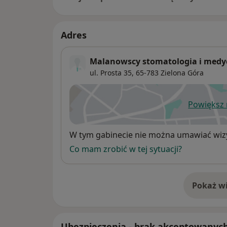
Adres
Malanowscy stomatologia i medy
ul. Prosta 35,
65-783
Zielona Góra
Powiększ
ot
Dostępność
W tym gabinecie nie można umawiać wizy
Co mam zrobić w tej sytuacji?
Pokaż wi
o 
Ubezpieczenia - brak akceptowanyc