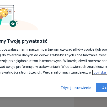
ą
my Twoją prywatność
, pozwalasz nam i naszym partnerom używać plików cookie (lub p
stomatologiczne
) do zbierania danych do celów statystycznych i dostarczania treśc
_more_diseases
zaje przeglądania stron internetowych. W każdej chwili możesz spr
wać swoje preferencje w ustawieniach. W ustawieniach znajdziesz ró
prywatności stron trzecich. Więcej informacji znajdziesz w
polityka
ęcej
doświadczeniu
Za
Edytuj ustawienia