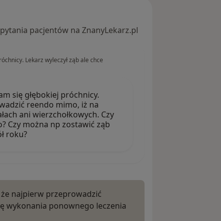
 pytania pacjentów na ZnanyLekarz.pl
óchnicy. Lekarz wyleczył ząb ale chce
m się głębokiej próchnicy.
owadzić reendo mimo, iż na
łach ani wierzchołkowych. Czy
do? Czy można np zostawić ząb
ół roku?
 że najpierw przeprowadzić
ebę wykonania ponownego leczenia