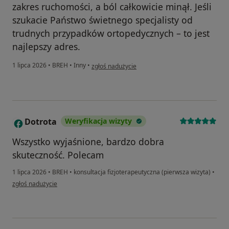
zakres ruchomości, a ból całkowicie minął. Jeśli
szukacie Państwo świetnego specjalisty od
trudnych przypadków ortopedycznych – to jest
najlepszy adres.
w opinii użytkownika Bożena C.
1 lipca 2026
•
BREH
•
Inny
•
zgłoś nadużycie
Dotrota
Weryfikacja wizyty
D
Wszystko wyjaśnione, bardzo dobra
skuteczność. Polecam
1 lipca 2026
•
BREH
•
konsultacja fizjoterapeutyczna (pierwsza wizyta)
•
w opinii użytkownika Dotrota
zgłoś nadużycie