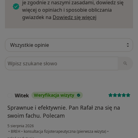
je zgodnie z naszymi zasadami, dowiedz się
więcej o opiniach i sposobie obliczania
Dowiedz się więce
gwiazdek na
Dowiedz się więcej
Szukaj w opiniach
Witek
Weryfikacja wizyty
W
Sprawnue i efektywnie. Pan Rafał zna się na
swoim fachu. Polecam
5 sierpnia 2026
•
BREH
•
konsultacja fizjoterapeutyczna (pierwsza wizyta)
•
w opinii użytkownika Witek