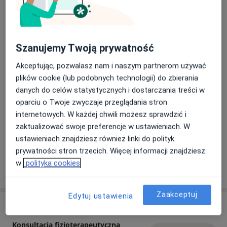
Rodzaje konsultacji
Stacjonarne
Zobacz lokalizacje (1)
Zdjęcia i filmy
Szanujemy Twoją prywatność
Akceptując, pozwalasz nam i naszym partnerom używać
plików cookie (lub podobnych technologii) do zbierania
danych do celów statystycznych i dostarczania treści w
oparciu o Twoje zwyczaje przeglądania stron
internetowych. W każdej chwili możesz sprawdzić i
zaktualizować swoje preferencje w ustawieniach. W
Zobacz galerię (10)
ustawieniach znajdziesz również linki do polityk
prywatności stron trzecich. Więcej informacji znajdziesz
w
polityka cookies
Pokaż więcej
o doświadczeniu
Zaakceptuj
Edytuj ustawienia
Usługi i ceny
Konsultacja fizjoterapeutyczna