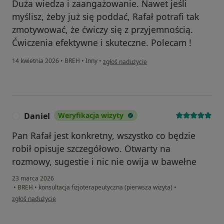
Duża wiedza i zaangażowanie. Nawet jeśli
myślisz, żeby już się poddać, Rafał potrafi tak
zmotywować, że ćwiczy się z przyjemnością.
Ćwiczenia efektywne i skuteczne. Polecam !
w opinii użytkownika Olga
14 kwietnia 2026
•
BREH
•
Inny
•
zgłoś nadużycie
Daniel
Weryfikacja wizyty
D
Pan Rafał jest konkretny, wszystko co będzie
robił opisuje szczegółowo. Otwarty na
rozmowy, sugestie i nic nie owija w bawełne
23 marca 2026
•
BREH
•
konsultacja fizjoterapeutyczna (pierwsza wizyta)
•
w opinii użytkownika Daniel
zgłoś nadużycie