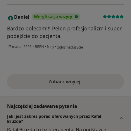
Daniel
Weryfikacja wizyty
D
Bardzo polecam!!! Pełen profesjonalizm i super
podejście do pacjenta.
w opinii użytkownika Daniel
17 marca 2026
•
BREH
•
Inny
•
zgłoś nadużycie
Zobacz więcej
opinie powyżej
Najczęściej zadawane pytania
Jaki jest zakres porad oferowanych przez Rafał
Bruzda?
Rafał Bruzda to fizjoterapeuta. Na podstawie