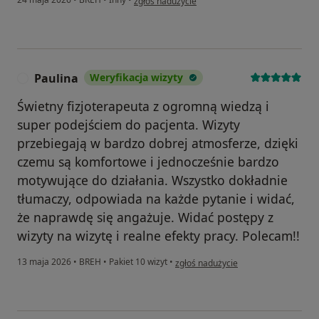
zgłoś nadużycie
Paulina
Weryfikacja wizyty
P
Świetny fizjoterapeuta z ogromną wiedzą i
super podejściem do pacjenta. Wizyty
przebiegają w bardzo dobrej atmosferze, dzięki
czemu są komfortowe i jednocześnie bardzo
motywujące do działania. Wszystko dokładnie
tłumaczy, odpowiada na każde pytanie i widać,
że naprawdę się angażuje. Widać postępy z
wizyty na wizytę i realne efekty pracy. Polecam!!
w opinii użytkownika Paulina
13 maja 2026
•
BREH
•
Pakiet 10 wizyt
•
zgłoś nadużycie