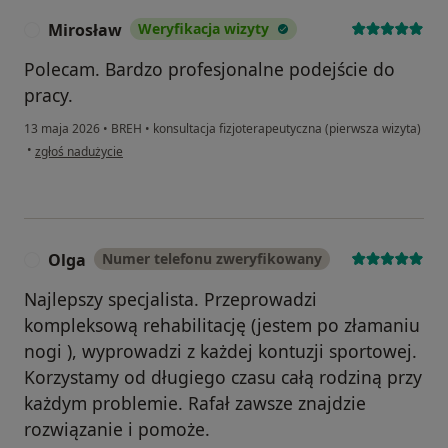
Mirosław
Weryfikacja wizyty
M
Polecam. Bardzo profesjonalne podejście do
pracy.
13 maja 2026
•
BREH
•
konsultacja fizjoterapeutyczna (pierwsza wizyta)
w opinii użytkownika Mirosław
•
zgłoś nadużycie
Olga
Numer telefonu zweryfikowany
O
Najlepszy specjalista. Przeprowadzi
kompleksową rehabilitację (jestem po złamaniu
nogi ), wyprowadzi z każdej kontuzji sportowej.
Korzystamy od długiego czasu całą rodziną przy
każdym problemie. Rafał zawsze znajdzie
rozwiązanie i pomoże.