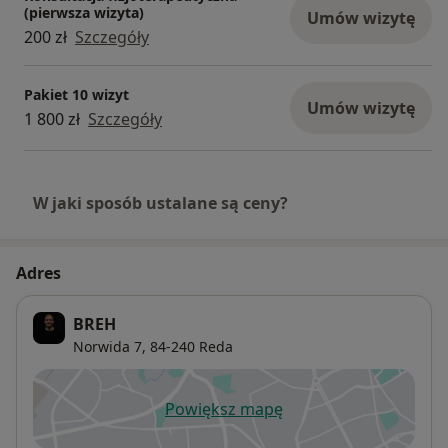
(pierwsza wizyta)
Umów wizytę
200 zł
Szczegóły
Pakiet 10 wizyt
Umów wizytę
1 800 zł
Szczegóły
W jaki sposób ustalane są ceny?
Adres
BREH
Norwida 7,
84-240
Reda
Powiększ mapę
otwiera się w nowej karcie