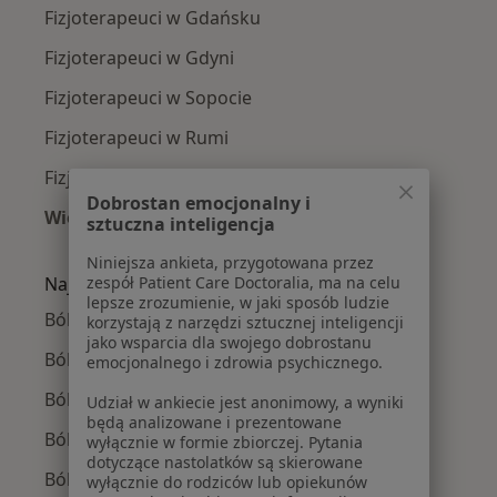
Fizjoterapeuci w Gdańsku
Fizjoterapeuci w Gdyni
Fizjoterapeuci w Sopocie
Fizjoterapeuci w Rumi
Fizjoterapeuci w Wejherowie
Dobrostan emocjonalny i
Więcej (13)
sztuczna inteligencja
Więcej w kategorii: W pobliżu Redy
Niniejsza ankieta, przygotowana przez
zespół Patient Care Doctoralia, ma na celu
Najczęście leczone choroby
lepsze zrozumienie, w jaki sposób ludzie
Ból barku w Redzie
korzystają z narzędzi sztucznej inteligencji
jako wsparcia dla swojego dobrostanu
Ból biodra w Redzie
emocjonalnego i zdrowia psychicznego.
Ból kolana w Redzie
Udział w ankiecie jest anonimowy, a wyniki
będą analizowane i prezentowane
Bóle kręgosłupa w Redzie
wyłącznie w formie zbiorczej. Pytania
dotyczące nastolatków są skierowane
Bóle mięśni w Redzie
wyłącznie do rodziców lub opiekunów