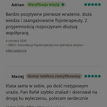
Adrian
Weryfikacja wizyty
A
Bardzo pozytywne pierwsze wrażenie, duża
wiedza i zaangażowanie fizjoterapeuty. Z
przyjemnością rozpoczynam dłuższą
współpracę.
4 czerwca 2026
•
BREH
•
konsultacja fizjoterapeutyczna (pierwsza wizyta)
•
w opinii użytkownika Adrian
zgłoś nadużycie
Maciej
Numer telefonu zweryfikowany
M
Klasa sama w sobie, po dość nietypowym
urazie, Pan Rafał szybko znalazł i skierował na
drogę ku wyleczeniu, polecam serdecznie
w opinii użytkownika Maciej
24 maja 2026
•
BREH
•
Inny
•