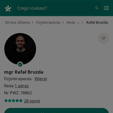
Me
Czego szukasz?
Strona Główna
Fizjoterapeuta
Reda
Rafał Bruzda
Zmień miasto
mgr
Rafał Bruzda
O specjalizacjach
Fizjoterapeuta
·
Więcej
Reda
1 adres
Nr PWZ: 78862
28 opinii