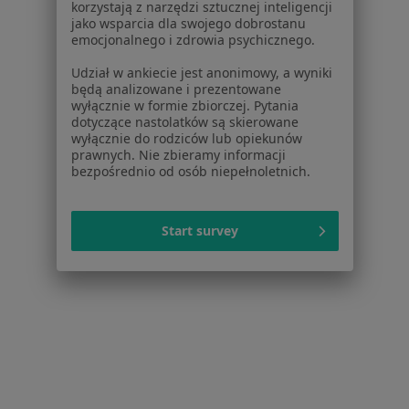
korzystają z narzędzi sztucznej inteligencji
Pomoc
jako wsparcia dla swojego dobrostanu
Aplikacje mobilne
emocjonalnego i zdrowia psychicznego.
Blog dla pacjentów
Udział w ankiecie jest anonimowy, a wyniki
będą analizowane i prezentowane
Dla profesjonalistów
wyłącznie w formie zbiorczej. Pytania
dotyczące nastolatków są skierowane
Cennik
wyłącznie do rodziców lub opiekunów
Dla lekarzy
prawnych. Nie zbieramy informacji
Dla placówek medycznych
bezpośrednio od osób niepełnoletnich.
Noa Notes
nowość
Baza wiedzy
Start survey
Centrum Pomocy dla Specjalisty
Kontakt
ZnanyLekarz - Strona główna
ZnanyLekarz Sp. z o.o.
ul. Kolejowa 5/7
01-217 Warszawa, Polska
NIP: ⁠7010224868