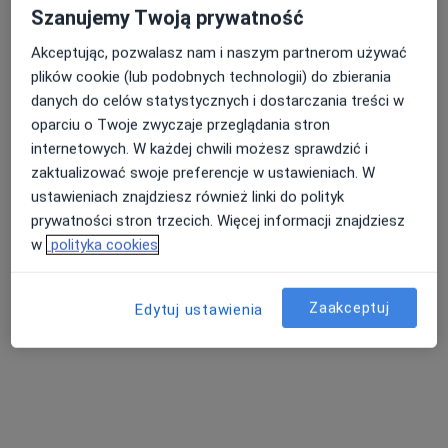
Szanujemy Twoją prywatność
Akceptując, pozwalasz nam i naszym partnerom używać
dr n. med. Wojciech Burchardt
plików cookie (lub podobnych technologii) do zbierania
Radioterapeuta onkologiczny
danych do celów statystycznych i dostarczania treści w
132 opinie
oparciu o Twoje zwyczaje przeglądania stron
Adres 1
Adres 2
Adres 3
Online
internetowych. W każdej chwili możesz sprawdzić i
zaktualizować swoje preferencje w ustawieniach. W
ustawieniach znajdziesz również linki do polityk
Zwierzyniecka 32/40 Skrzyżowanie ulic. Kraszewskiego i Zwierzyniecka, Poznań
•
Mapa
prywatności stron trzecich. Więcej informacji znajdziesz
VITALIFE
w
polityka cookies
Specjalista nie oferuje umawiania online pod tym adresem.
Poproś o wizytę
Zaakceptuj
Edytuj ustawienia