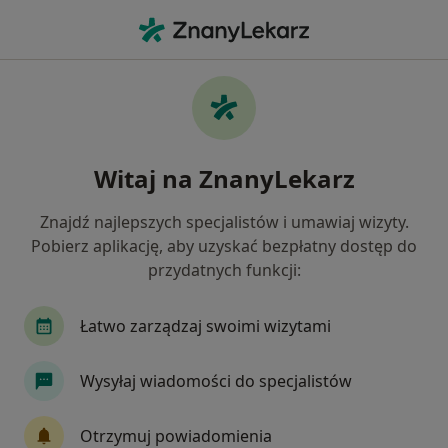
Me
Radioterapeuta Onkologiczny • Poznań, wielkopolskie
Filtry
Mapa
Polecani radioterapeuci onkologiczni w
Witaj na ZnanyLekarz
Poznaniu
Jak działają wyniki wyszukiwania
Znajdź najlepszych specjalistów i umawiaj wizyty.
Pobierz aplikację, aby uzyskać bezpłatny dostęp do
przydatnych funkcji:
Łatwo zarządzaj swoimi wizytami
Wysyłaj wiadomości do specjalistów
Bezpieczne płatności
Otrzymuj powiadomienia