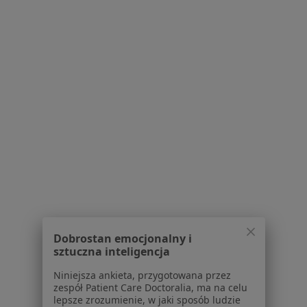
Polityka prywatności pacjentów
Polityka prywatności profesjonalistów
Polityka prywatności dla profesjonalistów, których
dane pozyskaliśmy samodzielnie
Polityka cookies
Jak działają wyniki wyszukiwania
Dostępność
O nas
Praca
Rekrutujemy!
Partnerzy
Centrum prasowe
Kontakt
Dla pacjentów
Lekarze
Dobrostan emocjonalny i
Placówki medyczne
sztuczna inteligencja
Pytania i odpowiedzi
Niniejsza ankieta, przygotowana przez
Usługi i zabiegi
zespół Patient Care Doctoralia, ma na celu
Choroby
lepsze zrozumienie, w jaki sposób ludzie