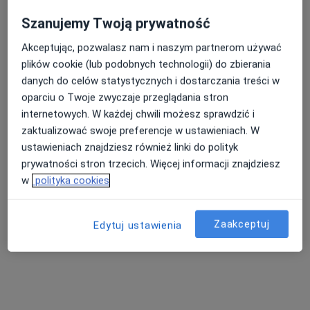
lek. Stanisława Tomczyk
Szanujemy Twoją prywatność
·
Więcej
Radiolog, Lekarz rodzinny
Akceptując, pozwalasz nam i naszym partnerom używać
Powstańców Warszawy 8J, Ząbkowice Śląskie
•
Mapa
plików cookie (lub podobnych technologii) do zbierania
Dobromed sp. z o.o.
danych do celów statystycznych i dostarczania treści w
Specjalista nie oferuje umawiania online pod tym adresem.
oparciu o Twoje zwyczaje przeglądania stron
internetowych. W każdej chwili możesz sprawdzić i
Poproś o wizytę
zaktualizować swoje preferencje w ustawieniach. W
ustawieniach znajdziesz również linki do polityk
prywatności stron trzecich. Więcej informacji znajdziesz
w
polityka cookies
Zaakceptuj
Edytuj ustawienia
lek. Janusz Giergiel
·
Więcej
Radiolog