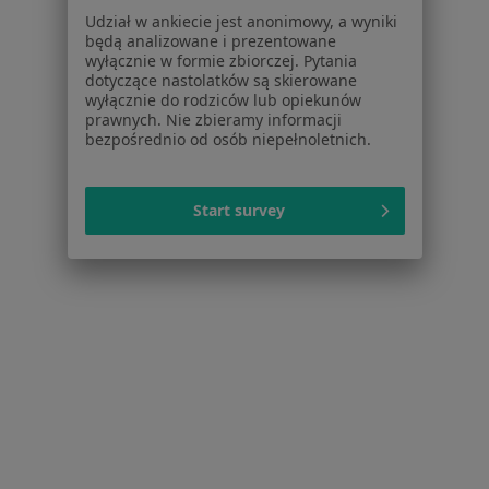
Polityka prywatności dla profesjonalistów, których
Udział w ankiecie jest anonimowy, a wyniki
dane pozyskaliśmy samodzielnie
będą analizowane i prezentowane
Polityka cookies
wyłącznie w formie zbiorczej. Pytania
dotyczące nastolatków są skierowane
Jak działają wyniki wyszukiwania
wyłącznie do rodziców lub opiekunów
Dostępność
prawnych. Nie zbieramy informacji
O nas
bezpośrednio od osób niepełnoletnich.
Praca
Rekrutujemy!
Partnerzy
Start survey
Centrum prasowe
Kontakt
Dla pacjentów
Lekarze
Placówki medyczne
Pytania i odpowiedzi
Usługi i zabiegi
Choroby
Pomoc
Aplikacje mobilne