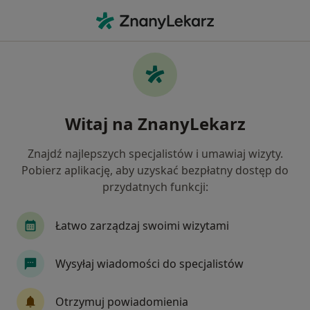
Me
Radiolog • Kłodzko, dolnośląskie
Filtry
Ubezpieczenie
Mapa
Polecani radiolodzy w Kłodzku
Witaj na ZnanyLekarz
Jak działają wyniki wyszukiwania
Znajdź najlepszych specjalistów i umawiaj wizyty.
Pobierz aplikację, aby uzyskać bezpłatny dostęp do
Wybierz swoje ubezpieczenie
przydatnych funkcji:
Łatwo zarządzaj swoimi wizytami
Wysyłaj wiadomości do specjalistów
Otrzymuj powiadomienia