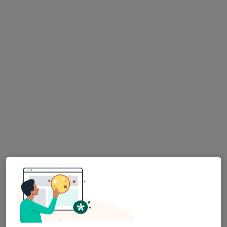
dr n. med. Przemysław Jaźwiec
·
Więcej
Radiolog
4 opinie
Jana Pawła II 2, Polanica Zdrój
•
Mapa
Specjalistyczne Centrum Medyczne S.A w Polanicy Zdroju
Konsultacja radiologiczna
Brak ceny
Specjalista nie oferuje umawiania online pod tym adresem.
Poproś o wizytę