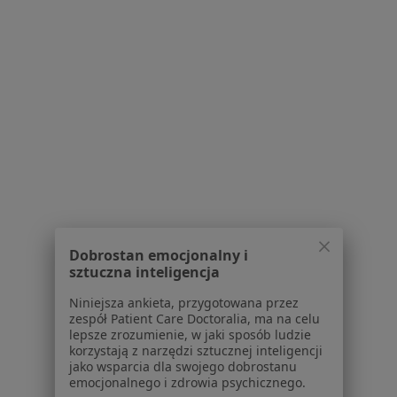
Atopowe zapalenie skóry Kłodzko
Bolesne miesiączkowanie Kłodzko
Ból barku Kłodzko
Więcej (15)
Więcej w kategorii: Najczęstsze schorzenia
Strona Główna
Radiolog
Kłodzko
Zmień miasto
Dobrostan emocjonalny i
sztuczna inteligencja
Niniejsza ankieta, przygotowana przez
Serwis
zespół Patient Care Doctoralia, ma na celu
lepsze zrozumienie, w jaki sposób ludzie
Regulamin
korzystają z narzędzi sztucznej inteligencji
Polityka prywatności pacjentów
jako wsparcia dla swojego dobrostanu
Polityka prywatności profesjonalistów
emocjonalnego i zdrowia psychicznego.