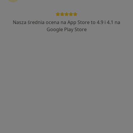
lek. Daniel Hołownia
·
Więcej
Radiolog, Ultrasonografista
Nasza średnia ocena na App Store to 4.9 i 4.1 na
61 opinii
Google Play Store
Boguszycka, Oleśnica
•
Mapa
NZOZ ZDROWIE Kliniki Medyczne
USG jamy brzusznej
Brak ceny
Specjalista nie oferuje umawiania online pod tym adresem.
Poproś o wizytę