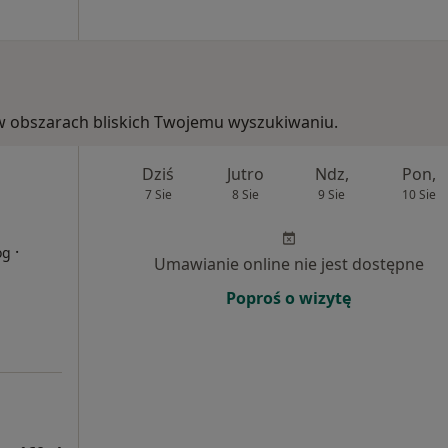
e, w obszarach bliskich Twojemu wyszukiwaniu.
Dziś
Jutro
Ndz,
Pon,
7 Sie
8 Sie
9 Sie
10 Sie
·
og
Umawianie online nie jest dostępne
Poproś o wizytę