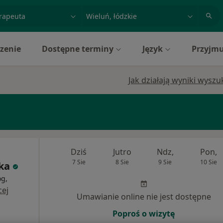
acja, badanie lub nazwisko
miasto lub dzielnica
zenie
Dostępne terminy
Język
Przyjmu
Jak działają wyniki wysz
Dziś
Jutro
Ndz,
Pon,
7 Sie
8 Sie
9 Sie
10 Sie
ka
og,
cej
Umawianie online nie jest dostępne
Poproś o wizytę