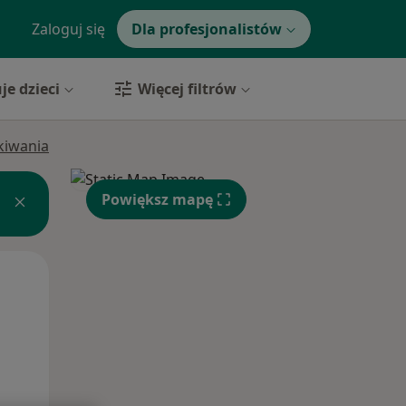
Zaloguj się
Dla profesjonalistów
je dzieci
Więcej filtrów
ukiwania
Powiększ mapę
Wt,
Śr,
Czw,
11 Sie
12 Sie
13 Sie