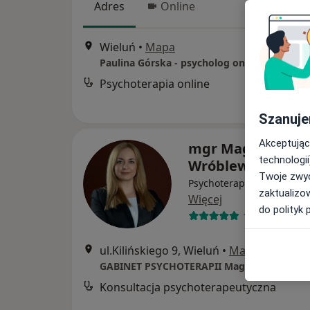
Adres
Online
Wieluń
•
Mapa
Paulina Górska - psycholog online
Psychoterapia online
Szanuje
Akceptując
mgr Magdalena
technologii
Wróblewska
Twoje zwyc
Psychoterapeuta, Psychol
zaktualizo
Więcej
do polityk 
11 opinii
ul.Kilińskiego 9, Wieluń
•
Mapa
GABINET PSYCHOTERAPII Magdalena Wrób
Konsultacja psychoterapeutyczna