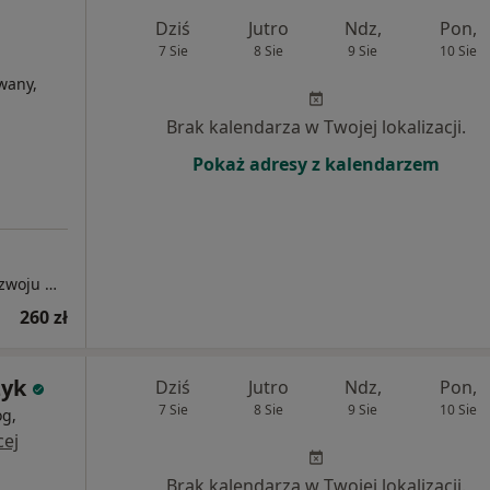
Dziś
Jutro
Ndz,
Pon,
7 Sie
8 Sie
9 Sie
10 Sie
wany,
Brak kalendarza w Twojej lokalizacji.
Pokaż adresy z kalendarzem
Pracownia Głowy - Gabinet Psychoterapii i Rozwoju Osobistego online
260 zł
zyk
Dziś
Jutro
Ndz,
Pon,
7 Sie
8 Sie
9 Sie
10 Sie
og,
cej
Brak kalendarza w Twojej lokalizacji.