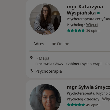
mgr Katarzyna
Wyspiańska
Psychoterapeuta certyfiko
·
Więcej
Psycholog
39 opinii
Adres
Online
•
Mapa
Psychoterapia
mgr Sylwia Smyc
Psychoterapeuta, Psychol
·
Wię
Psycholog dziecięcy
49 opinii