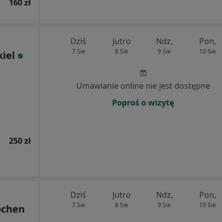
160 zł
Dziś
Jutro
Ndz,
Pon,
7 Sie
8 Sie
9 Sie
10 Sie
iel
Umawianie online nie jest dostępne
Poproś o wizytę
250 zł
Dziś
Jutro
Ndz,
Pon,
7 Sie
8 Sie
9 Sie
10 Sie
ochen