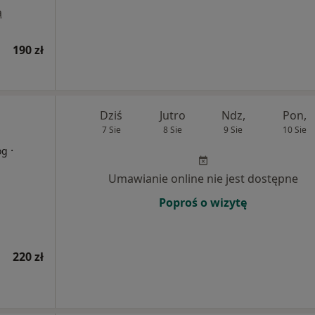
a
190 zł
Dziś
Jutro
Ndz,
Pon,
7 Sie
8 Sie
9 Sie
10 Sie
·
og
Umawianie online nie jest dostępne
Poproś o wizytę
220 zł