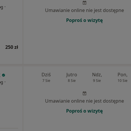
·
og
Umawianie online nie jest dostępne
Poproś o wizytę
250 zł
k
Dziś
Jutro
Ndz,
Pon,
7 Sie
8 Sie
9 Sie
10 Sie
·
og
Umawianie online nie jest dostępne
Poproś o wizytę