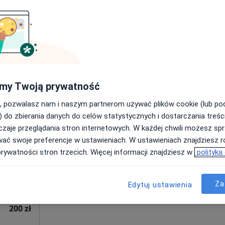
300 zł
my Twoją prywatność
, pozwalasz nam i naszym partnerom używać plików cookie (lub p
Dziś
Jutro
Ndz,
Pon,
) do zbierania danych do celów statystycznych i dostarczania treśc
7 Sie
8 Sie
9 Sie
10 Sie
zaje przeglądania stron internetowych. W każdej chwili możesz spr
·
og
wać swoje preferencje w ustawieniach. W ustawieniach znajdziesz ró
Umawianie online nie jest dostępne
prywatności stron trzecich. Więcej informacji znajdziesz w
polityka
Poproś o wizytę
Za
Edytuj ustawienia
lewska
200 zł