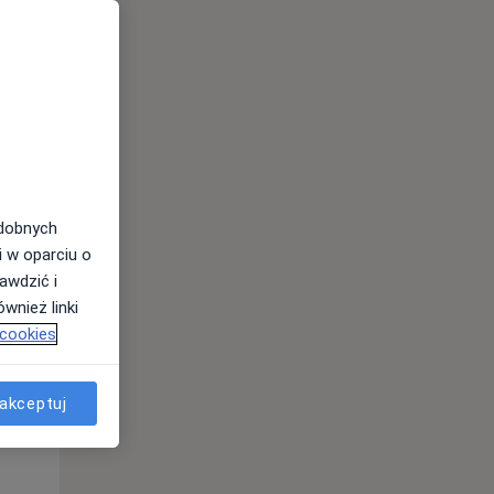
odobnych
Wt,
Śr,
Czw,
i w oparciu o
11 Sie
12 Sie
13 Sie
awdzić i
wnież linki
 cookies
akceptuj