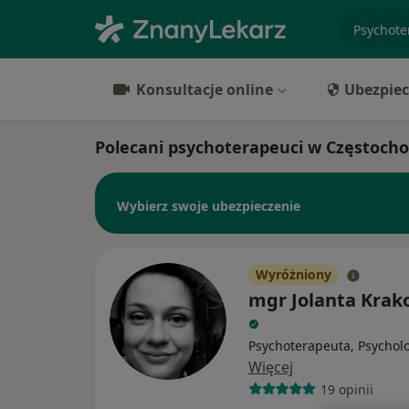
specjaliz
Konsultacje online
Ubezpiec
Polecani psychoterapeuci w Częstoch
Wybierz swoje ubezpieczenie
Wyróżniony
mgr Jolanta Krak
Psychoterapeuta, Psychol
Więcej
19 opinii