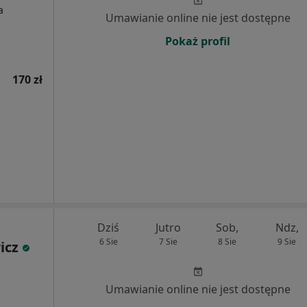
a
Umawianie online nie jest dostępne
Pokaż profil
170 zł
Dziś
Jutro
Sob,
Ndz,
6 Sie
7 Sie
8 Sie
9 Sie
icz
Umawianie online nie jest dostępne