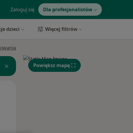
Zaloguj się
Dla profesjonalistów
je dzieci
Więcej filtrów
ukiwania
Powiększ mapę
Pon,
Wt,
Śr,
10 Sie
11 Sie
12 Sie