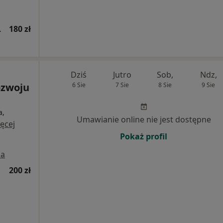
wsza wizyta)
180 zł
Dziś
Jutro
Sob,
Ndz,
ozwoju
6 Sie
7 Sie
8 Sie
9 Sie
a,
Umawianie online nie jest dostępne
ęcej
Pokaż profil
a
200 zł