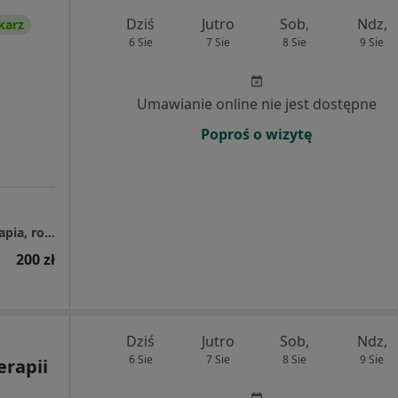
Dziś
Jutro
Sob,
Ndz,
karz
6 Sie
7 Sie
8 Sie
9 Sie
Umawianie online nie jest dostępne
Poproś o wizytę
Q-Życiu Aleksandra Mieczyńska – psychoterapia, rozwój osobisty i komunikacja
200 zł
Dziś
Jutro
Sob,
Ndz,
6 Sie
7 Sie
8 Sie
9 Sie
rapii