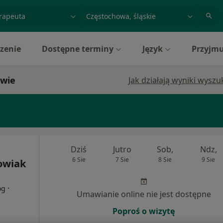
acja, badanie lub nazwisko
miasto lub dzielnica
zenie
Dostępne terminy
Język
Przyjmu
owie
Jak działają wyniki wysz
Dziś
Jutro
Sob,
Ndz,
6 Sie
7 Sie
8 Sie
9 Sie
owiak
·
og
Umawianie online nie jest dostępne
Poproś o wizytę