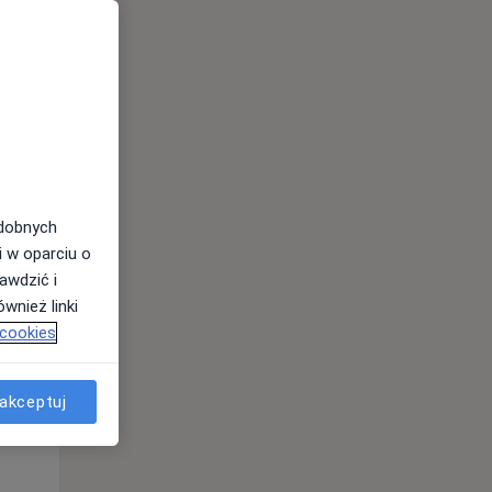
odobnych
Pon,
Wt,
Śr,
10 Sie
11 Sie
12 Sie
i w oparciu o
awdzić i
wnież linki
 cookies
akceptuj