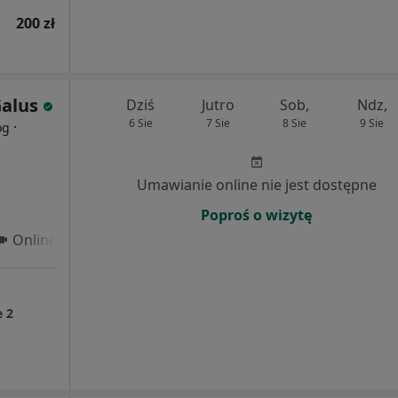
200 zł
alus
Dziś
Jutro
Sob,
Ndz,
6 Sie
7 Sie
8 Sie
9 Sie
·
og
Umawianie online nie jest dostępne
Poproś o wizytę
Online 3
 2