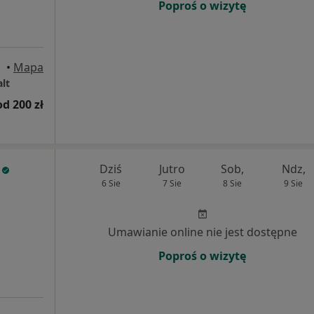
Poproś o wizytę
•
Mapa
alt
od 200 zł
Dziś
Jutro
Sob,
Ndz,
6 Sie
7 Sie
8 Sie
9 Sie
Umawianie online nie jest dostępne
Poproś o wizytę