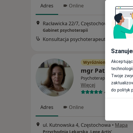
Adres
Online
Racławicka 22/7, Częstochowa
•
Mapa
Gabinet psychoterapii
Konsultacja psychoterapeutyczna
Szanuje
Akceptując
Wyróżniony
technologii
mgr Patrycja Buj
Twoje zwyc
Psychoterapeuta, Psychol
zaktualizo
Więcej
do polityk 
43 opinie
Adres
Online
ul. Kutnowska 4, Częstochowa
•
Mapa
Przychodnia Lekarska ‚Lege Artis’