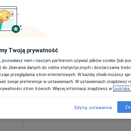
200 zł
my Twoją prywatność
, pozwalasz nam i naszym partnerom używać plików cookie (lub p
Dziś
Jutro
Sob,
Ndz,
6 Sie
7 Sie
8 Sie
9 Sie
) do zbierania danych do celów statystycznych i dostarczania treśc
ak
zaje przeglądania stron internetowych. W każdej chwili możesz spr
·
og
wać swoje preferencje w ustawieniach. W ustawieniach znajdziesz ró
Umawianie online nie jest dostępne
prywatności stron trzecich. Więcej informacji znajdziesz w
polityka
Poproś o wizytę
Za
Edytuj ustawienia