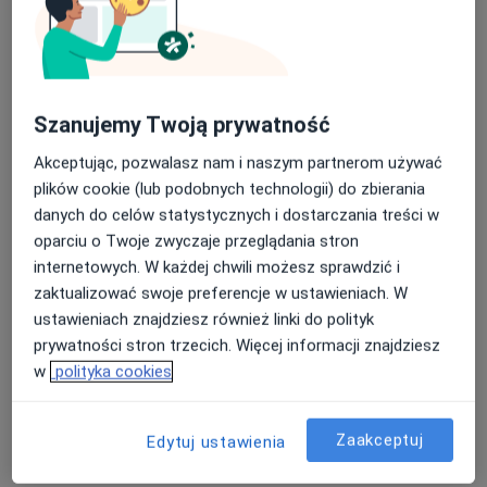
Szanujemy Twoją prywatność
Akceptując, pozwalasz nam i naszym partnerom używać
mgr Tomasz Luchowski
plików cookie (lub podobnych technologii) do zbierania
·
Więcej
Psychoterapeuta
danych do celów statystycznych i dostarczania treści w
21 opinii
oparciu o Twoje zwyczaje przeglądania stron
Adres
Online
internetowych. W każdej chwili możesz sprawdzić i
zaktualizować swoje preferencje w ustawieniach. W
ustawieniach znajdziesz również linki do polityk
Kościelna, Myślibórz
•
Mapa
prywatności stron trzecich. Więcej informacji znajdziesz
Prywatny gabinet
w
polityka cookies
Psychoterapia
Brak ceny
Specjalista nie oferuje umawiania online pod tym adresem.
Zaakceptuj
Edytuj ustawienia
Poproś o wizytę