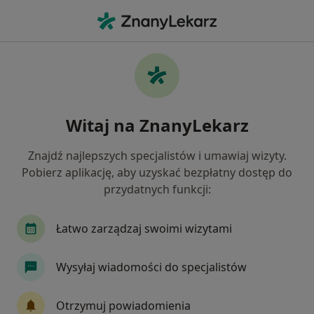
Me
Psychoterapeuta • Dębno, zachodniopomorskie
Filtry
Mapa
Polecani psychoterapeuci w Dębnie
Witaj na ZnanyLekarz
Jak działają wyniki wyszukiwania
Znajdź najlepszych specjalistów i umawiaj wizyty.
Pobierz aplikację, aby uzyskać bezpłatny dostęp do
przydatnych funkcji:
Łatwo zarządzaj swoimi wizytami
Wysyłaj wiadomości do specjalistów
mgr Urszula Jasińska-Maksymowicz
·
Więcej
Psychoterapeuta
Otrzymuj powiadomienia