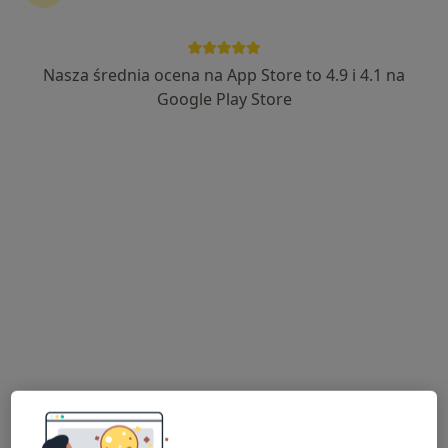
51 opinii
Adres
Online
Nasza średnia ocena na App Store to 4.9 i 4.1 na
Google Play Store
Przyjazna 8, Kostrzyn nad Odrą
•
Mapa
Gabinet Psychoterapii Urszula Jasińska-Maksymowicz
Konsultacja psychoterapeutyczna
200 zł
Specjalista nie oferuje umawiania online pod tym adresem.
Poproś o wizytę
Dostępni specjaliści
Specjaliści znajdują się poza Dębno,
zachodniopomorskie, w obszarach bliskich Twojemu
wyszukiwaniu.