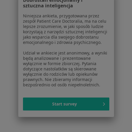
Dobrostan emocjonalny i
Kontakt
sztuczna inteligencja
Dla pacjentów
Niniejsza ankieta, przygotowana przez
zespół Patient Care Doctoralia, ma na celu
lepsze zrozumienie, w jaki sposób ludzie
Lekarze
korzystają z narzędzi sztucznej inteligencji
Placówki medyczne
jako wsparcia dla swojego dobrostanu
Pytania i odpowiedzi
emocjonalnego i zdrowia psychicznego.
Usługi i zabiegi
Udział w ankiecie jest anonimowy, a wyniki
Choroby
będą analizowane i prezentowane
Pomoc
wyłącznie w formie zbiorczej. Pytania
dotyczące nastolatków są skierowane
Aplikacje mobilne
wyłącznie do rodziców lub opiekunów
Blog dla pacjentów
prawnych. Nie zbieramy informacji
bezpośrednio od osób niepełnoletnich.
Dla profesjonalistów
Cennik
Start survey
Dla lekarzy
Dla placówek medycznych
Noa Notes
nowość
Baza wiedzy