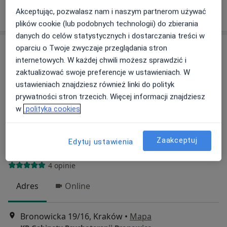
Poproś o wizytę
Akceptując, pozwalasz nam i naszym partnerom używać
plików cookie (lub podobnych technologii) do zbierania
danych do celów statystycznych i dostarczania treści w
oparciu o Twoje zwyczaje przeglądania stron
internetowych. W każdej chwili możesz sprawdzić i
zaktualizować swoje preferencje w ustawieniach. W
ustawieniach znajdziesz również linki do polityk
prywatności stron trzecich. Więcej informacji znajdziesz
w
polityka cookies
Bezpieczne płatności
mgr Gabriela Stęchły
Zaakceptuj
Edytuj ustawienia
·
Więcej
Psycholog dziecięcy, Psycholog
4 opinie
Adres
Online
Bronowicka 19/16, Kraków
•
Mapa