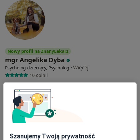
Nowy profil na ZnanyLekarz
mgr Angelika Dyba
·
Więcej
Psycholog dziecięcy, Psycholog
10 opinii
Adres
Online
Jasnogórska 1, Kraków
•
Mapa
Prywatny Gabinet
Konsultacja psychologiczna
200 zł
Specjalista nie oferuje umawiania online pod tym adresem.
Szanujemy Twoją prywatność