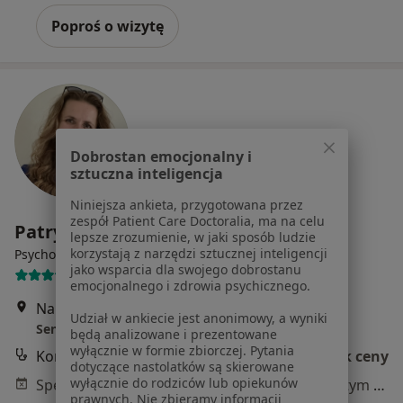
Poproś o wizytę
Dobrostan emocjonalny i
sztuczna inteligencja
Niniejsza ankieta, przygotowana przez
zespół Patient Care Doctoralia, ma na celu
Patrycja Walczyk
lepsze zrozumienie, w jaki sposób ludzie
·
Więcej
korzystają z narzędzi sztucznej inteligencji
Psycholog dziecięcy
jako wsparcia dla swojego dobrostanu
10 opinii
emocjonalnego i zdrowia psychicznego.
Na Błonie 40
•
Mapa
Udział w ankiecie jest anonimowy, a wyniki
Sensus Pro Medical
będą analizowane i prezentowane
wyłącznie w formie zbiorczej. Pytania
Konsultacja psychologiczna
Brak ceny
dotyczące nastolatków są skierowane
wyłącznie do rodziców lub opiekunów
Specjalista nie oferuje umawiania online pod tym adresem.
prawnych. Nie zbieramy informacji