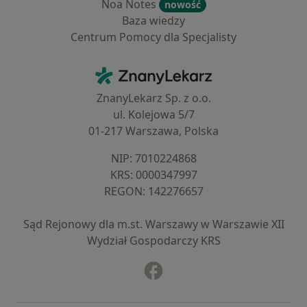
Noa Notes
nowość
Baza wiedzy
Centrum Pomocy dla Specjalisty
Kontakt
ZnanyLekarz - Strona główna
ZnanyLekarz Sp. z o.o.
ul. Kolejowa 5/7
01-217 Warszawa, Polska
NIP: ⁠7010224868
KRS: ⁠0000347997
REGON: ⁠142276657
Sąd Rejonowy dla m.st. Warszawy w Warszawie XII
Wydział Gospodarczy KRS
Facebook
otwiera się w nowej karcie