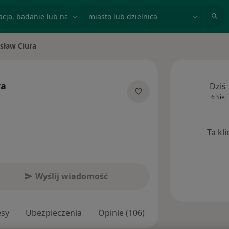
acja, badanie lub nazwisko
miasto lub dzielnica
sław Ciura
o
ra
Dziś
6 Sie
jalizacjach
Ta kl
Wyślij wiadomość
esy
Ubezpieczenia
Opinie (106)