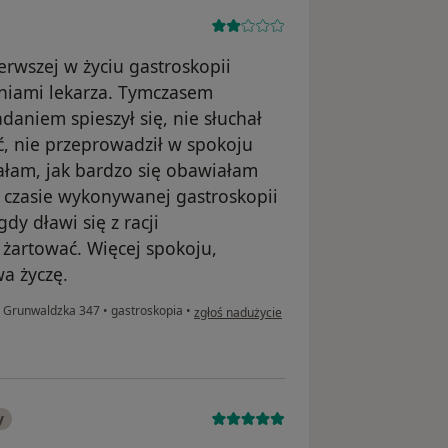
erwszej w życiu gastroskopii
niami lekarza. Tymczasem
daniem spieszył się, nie słuchał
ć, nie przeprowadził w spokoju
łam, jak bardzo się obawiałam
W czasie wykonywanej gastroskopii
dy dławi się z racji
 żartować. Więcej spokoju,
a życzę.
w opinii użytkownika K.
. Grunwaldzka 347
•
gastroskopia
•
zgłoś nadużycie
y