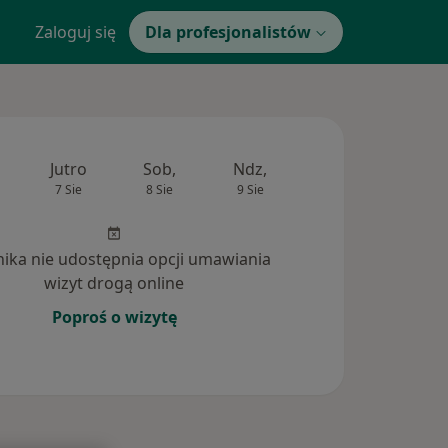
Zaloguj się
Dla profesjonalistów
Jutro
Sob,
Ndz,
Pon,
Wt,
7 Sie
8 Sie
9 Sie
10 Sie
11 Si
inika nie udostępnia opcji umawiania
wizyt drogą online
Poproś o wizytę