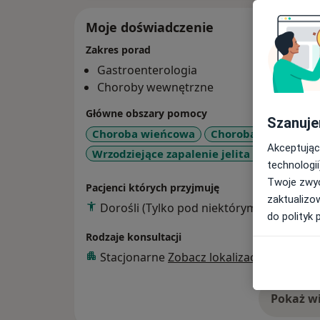
Moje doświadczenie
Zakres porad
Gastroenterologia
Choroby wewnętrzne
Główne obszary pomocy
Szanuje
Choroba wieńcowa
Choroba uchyłkowa j
Akceptując
Wrzodziejące zapalenie jelita grubego
technologii
Twoje zwyc
Pacjenci których przyjmuję
zaktualizo
Dorośli (Tylko pod niektórymi adresami)
do polityk 
Rodzaje konsultacji
Stacjonarne
Zobacz lokalizacje (1)
Pokaż wi
o 