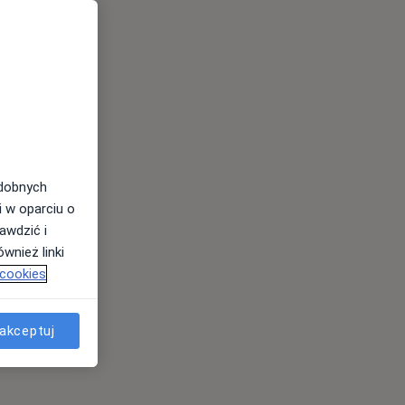
odobnych
i w oparciu o
awdzić i
wnież linki
 cookies
akceptuj