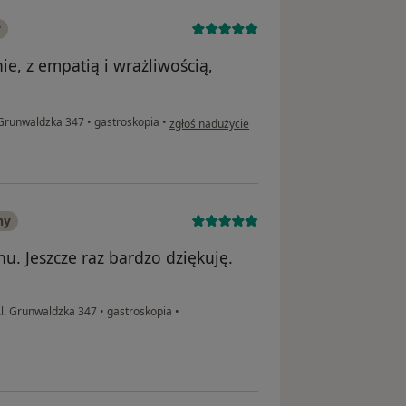
y
e, z empatią i wrażliwością,
w opinii użytkownika Ewa K.
 Grunwaldzka 347
•
gastroskopia
•
zgłoś nadużycie
ny
u. Jeszcze raz bardzo dziękuję.
l. Grunwaldzka 347
•
gastroskopia
•