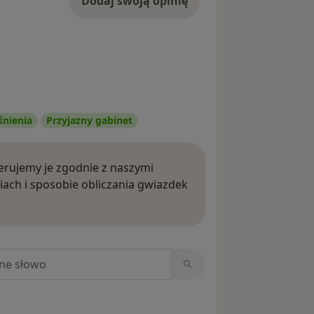
Dodaj swoją opinię
śnienia
Przyjazny gabinet
rujemy je zgodnie z naszymi
iach i sposobie obliczania gwiazdek
ięcej o opiniach
niach