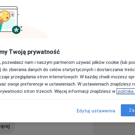
my Twoją prywatność
elit
Uchyłkowatość jelita
, pozwalasz nam i naszym partnerom używać plików cookie (lub p
a11y_sr_more_diseases
Choroba Leśniowskiego-Crohna
+8
) do zbierania danych do celów statystycznych i dostarczania treśc
zaje przeglądania stron internetowych. W każdej chwili możesz spr
wać swoje preferencje w ustawieniach. W ustawieniach znajdziesz ró
prywatności stron trzecich. Więcej informacji znajdziesz w
polityka
Za
Edytuj ustawienia
ęcej
doświadczeniu