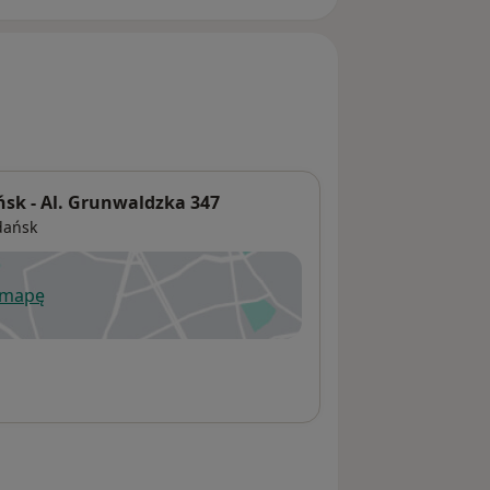
k - Al. Grunwaldzka 347
dańsk
 mapę
wiera się w nowej karcie