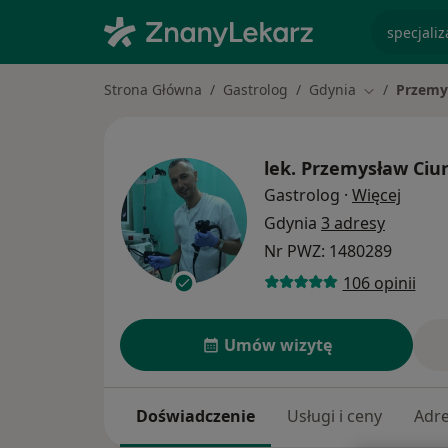
specjaliz
Strona Główna
Gastrolog
Gdynia
Przemy
Zmień miast
lek.
Przemysław Ciu
O spec
Gastrolog
·
Więcej
Gdynia
3 adresy
Nr PWZ: 1480289
106 opinii
Umów wizytę
Doświadczenie
Usługi i ceny
Adr