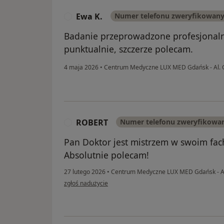
Ewa K.
Numer telefonu zweryfikowan
E
Badanie przeprowadzone profesjonalni
punktualnie, szczerze polecam.
4 maja 2026
•
Centrum Medyczne LUX MED Gdańsk - Al.
ROBERT
Numer telefonu zweryfikowa
R
Pan Doktor jest mistrzem w swoim fach
Absolutnie polecam!
27 lutego 2026
•
Centrum Medyczne LUX MED Gdańsk - A
w opinii użytkownika ROBERT
zgłoś nadużycie