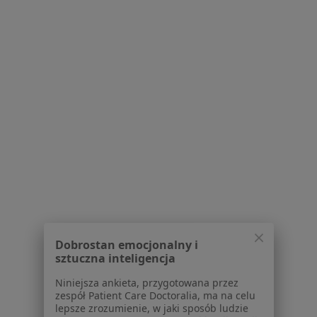
Blog dla pacjentów
Dla profesjonalistów
Cennik
Dla lekarzy
Dla placówek medycznych
Noa Notes
nowość
Baza wiedzy
Centrum Pomocy dla Specjalisty
Kontakt
ZnanyLekarz - Strona główna
ZnanyLekarz Sp. z o.o.
ul. Kolejowa 5/7
Dobrostan emocjonalny i
sztuczna inteligencja
01-217 Warszawa, Polska
Niniejsza ankieta, przygotowana przez
NIP: ⁠7010224868
zespół Patient Care Doctoralia, ma na celu
KRS: ⁠0000347997
lepsze zrozumienie, w jaki sposób ludzie
REGON: ⁠142276657
korzystają z narzędzi sztucznej inteligencji