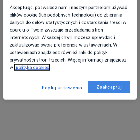
Akceptując, pozwalasz nam i naszym partnerom używać
plików cookie (lub podobnych technologii) do zbierania
danych do celów statystycznych i dostarczania treści w
Nasza średnia ocena na App Store to 4.9 i 4.1 na
Nie znaleźliśmy specjalistów spełniających
oparciu o Twoje zwyczaje przeglądania stron
Google Play Store
podane kryteria
internetowych. W każdej chwili możesz sprawdzić i
zaktualizować swoje preferencje w ustawieniach. W
Rozważ usunięcie niektórych filtrów:
ustawieniach znajdziesz również linki do polityk
Ubezpieczenia
prywatności stron trzecich. Więcej informacji znajdziesz
w
polityka cookies
Zaakceptuj
Edytuj ustawienia
Serwis
Regulamin
Polityka prywatności pacjentów
Polityka prywatności profesjonalistów