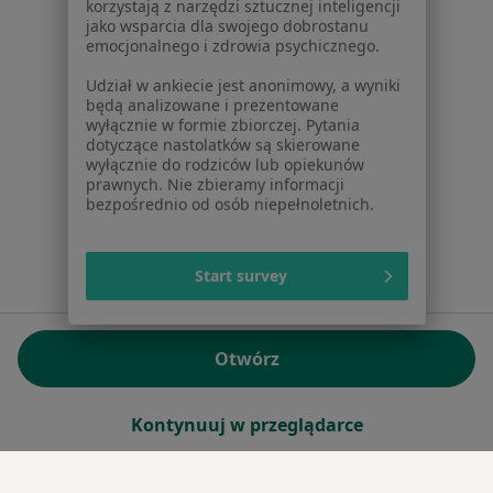
jako wsparcia dla swojego dobrostanu
emocjonalnego i zdrowia psychicznego.
Sąd Rejonowy dla m.st. Warszawy w Warszawie XII
Wydział Gospodarczy KRS
Udział w ankiecie jest anonimowy, a wyniki
będą analizowane i prezentowane
wyłącznie w formie zbiorczej. Pytania
Facebook
otwiera się w nowej karcie
dotyczące nastolatków są skierowane
wyłącznie do rodziców lub opiekunów
prawnych. Nie zbieramy informacji
bezpośrednio od osób niepełnoletnich.
otwiera się w nowej karcie
otwiera się w nowej karcie
otwiera się w nowej karcie
otwiera się w nowej karci
otwiera się
otwi
Polska
,
Türkiye
,
España
,
Italia
,
Deutschland
,
Česko
,
otwiera się w nowej karcie
otwiera się w nowej karcie
otwiera się w nowej karcie
otwiera się w nowej kar
otwiera się 
otwier
Portugal
,
México
,
Chile
,
Brasil
,
Argentina
,
Perú
,
otwiera się w nowej karc
Start survey
Colombia
Płatności kartą
ROZPORZĄDZENIE (UE) 2022/2065 (DSA) art. 24:
Otwórz
15.395.179 użytkowników/miesiąc - Czerwiec 2026
www.znanylekarz.pl © 2026 - Znajdź lekarza i umów
Kontynuuj w przeglądarce
wizytę