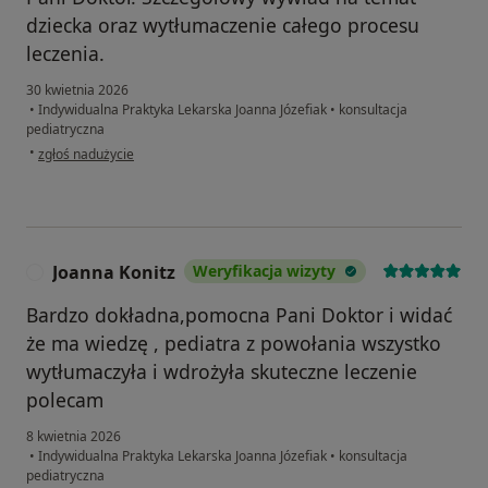
dziecka oraz wytłumaczenie całego procesu
leczenia.
30 kwietnia 2026
•
Indywidualna Praktyka Lekarska Joanna Józefiak
•
konsultacja
pediatryczna
w opinii użytkownika Kinha
•
zgłoś nadużycie
Joanna Konitz
Weryfikacja wizyty
J
Bardzo dokładna,pomocna Pani Doktor i widać
że ma wiedzę , pediatra z powołania wszystko
wytłumaczyła i wdrożyła skuteczne leczenie
polecam
8 kwietnia 2026
•
Indywidualna Praktyka Lekarska Joanna Józefiak
•
konsultacja
pediatryczna