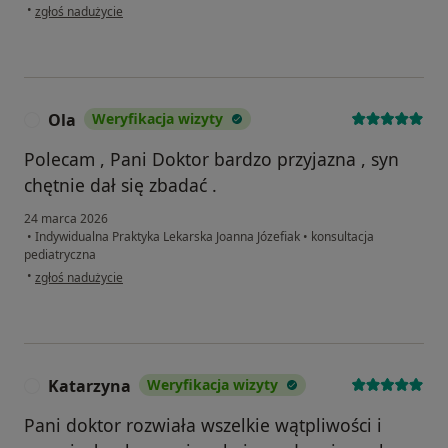
w opinii użytkownika Joanna Konitz
•
zgłoś nadużycie
Ola
Weryfikacja wizyty
O
Polecam , Pani Doktor bardzo przyjazna , syn
chętnie dał się zbadać .
24 marca 2026
•
Indywidualna Praktyka Lekarska Joanna Józefiak
•
konsultacja
pediatryczna
w opinii użytkownika Ola
•
zgłoś nadużycie
Katarzyna
Weryfikacja wizyty
K
Pani doktor rozwiała wszelkie wątpliwości i