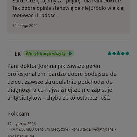
Bardzo dziękujemy za "piątkę" dla Pani Doktor!
Tak dobre opinie stanowią da niej źródło wielkiej
motywacji i radości.
15 lutego 2026
ŁK
Weryfikacja wizyty
Ł
Pani doktor Joanna jak zawsze pełen
profesjonalizm, bardzo dobre podejście do
dzieci. Zawsze skrupulatnie podchodzi do
diagnozy, a co najważniejsze nie zapisuje
antybiotyków - chyba że to ostateczność.
Polecam
17 stycznia 2026
•
KAMZOSMED Centrum Medyczne
•
konsultacja pediatryczna
•
w opinii użytkownika ŁK
zgłoś nadużycie