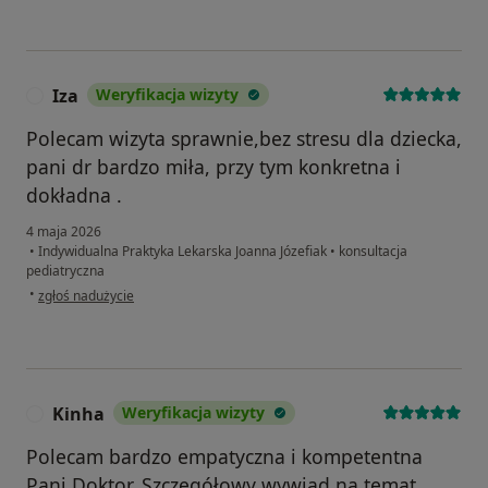
Iza
Weryfikacja wizyty
I
Polecam wizyta sprawnie,bez stresu dla dziecka,
pani dr bardzo miła, przy tym konkretna i
dokładna .
4 maja 2026
•
Indywidualna Praktyka Lekarska Joanna Józefiak
•
konsultacja
pediatryczna
w opinii użytkownika Iza
•
zgłoś nadużycie
Kinha
Weryfikacja wizyty
K
Polecam bardzo empatyczna i kompetentna
Pani Doktor. Szczegółowy wywiad na temat