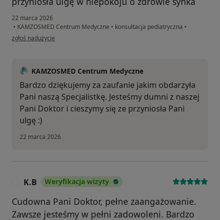
przyniosła ulgę w niepokoju o zdrowie synka
22 marca 2026
•
KAMZOSMED Centrum Medyczne
•
konsultacja pediatryczna
•
w opinii użytkownika Katarzyna
zgłoś nadużycie
KAMZOSMED Centrum Medyczne
Bardzo dziękujemy za zaufanie jakim obdarzyła
Pani naszą Specjalistkę. Jesteśmy dumni z naszej
Pani Doktor i cieszymy się ze przyniosła Pani
ulgę :)
22 marca 2026
K.B
Weryfikacja wizyty
K
Cudowna Pani Doktor, pełne zaangażowanie.
Zawsze jesteśmy w pełni zadowoleni. Bardzo