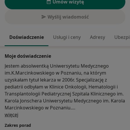
Umów wizytę
Wyślij wiadomość
Doświadczenie
Usługi i ceny
Adresy
Ubezpi
Moje doświadczenie
Jestem absolwentką Uniwersytetu Medycznego
im.K.Marcinkowskiego w Poznaniu, na którym
uzyskałam tytuł lekarza w 2006r. Specjalizację z
pediatrii odbyłam w Klinice Onkologii, Hematologii i
Transplantologii Pediatrycznej Szpitala Klinicznego im.
Karola Jonschera Uniwersytetu Medycznego im. Karola
Marcinkowskiego w Poznaniu.
O mnie
więcej
W 2016r. zdałam pozytywnie egzamin specjalizacyjny z
Zakres porad
pediatrii.