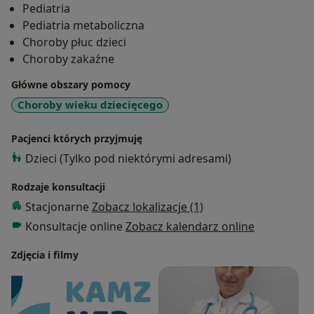
Pediatria
Pediatria metaboliczna
Od 2008r. nieprzerwanie pracuję w Poradni Lekarza
Choroby płuc dzieci
Rodzinnego, dzięki czemu zdobyłam duże
Choroby zakaźne
doświadczenie w pracy z małymi pacjentami.
Główne obszary pomocy
Choroby wieku dziecięcego
Dzięki zaufaniu, którym darzą mnie rodzice moich
małych Pacjentów, kilkukrotnie byłam nominowana
Pacjenci których przyjmuję
przez nich do plebiscytu Hipokrates Wielkopolski.
Dzieci (Tylko pod niektórymi adresami)
Aktywnie uczestniczę w konferencjach naukowych,
Rodzaje konsultacji
kursach i zjazdach oraz poszerzam swoją wiedzę o
Stacjonarne
Zobacz lokalizacje (1)
najnowsze informacje ze świata medycyny poprzez
Konsultacje online
Zobacz kalendarz online
m.in. prenumeratę czasopism medycznych oraz
zagraniczne portale naukowe.
Zdjęcia i filmy
Dzięki pracy w klinice oraz w jednostkach
podstawowej opieki zdrowotnej posiadam nie tylko