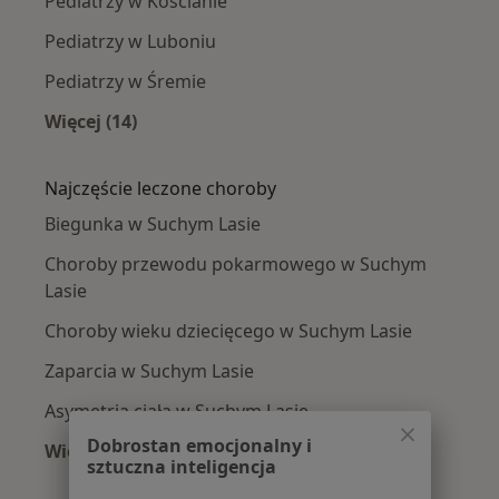
Pediatrzy w Kościanie
Pediatrzy w Luboniu
Pediatrzy w Śremie
Więcej (14)
Więcej w kategorii: W pobliżu Suchego Lasu
Najczęście leczone choroby
Biegunka w Suchym Lasie
Choroby przewodu pokarmowego w Suchym
Lasie
Choroby wieku dziecięcego w Suchym Lasie
Zaparcia w Suchym Lasie
Asymetria ciała w Suchym Lasie
Dobrostan emocjonalny i
Więcej (13)
sztuczna inteligencja
Więcej w kategorii: Najczęście leczone chorob