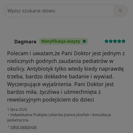
Szukaj w opiniach
Dagmara
Weryfikacja wizyty
D
Polecam i uważam,że Pani Doktor jest jednym z
nielicznych godnych zaudania pediatrów w
okolicy. Antybiotyk tylko wtedy kiedy naprawdę
trzeba, bardzo dokładne badanie i wywiad.
Wyczerpujące wyjaśnienia. Pani Doktor jest
bardzo miła, życzliwa i uśmiechnięta z
rewelacyjnym podejściem do dzieci
1 lipca 2026
•
Indywidualna Praktyka Lekarska Joanna Józefiak
•
konsultacja
pediatryczna
w opinii użytkownika Dagmara
•
zgłoś nadużycie