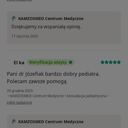
KAMZOSMED Centrum Medyczne
Dziękujemy za wspaniałą opinię.
17 stycznia 2026
El ka
Weryfikacja wizyty
E
Pani dr Józefiak bardzo dobry pediatra.
Polecam zawsze pomogą
20 grudnia 2025
•
KAMZOSMED Centrum Medyczne
•
konsultacja pediatryczna
•
w opinii użytkownika El ka
zgłoś nadużycie
KAMZOSMED Centrum Medyczne