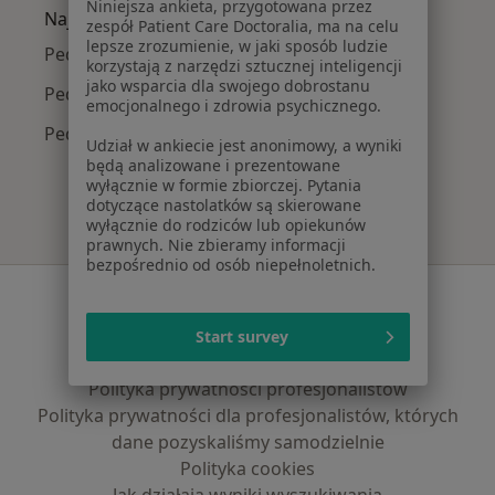
Niniejsza ankieta, przygotowana przez
Najpopularniejsze ubezpieczenia
zespół Patient Care Doctoralia, ma na celu
lepsze zrozumienie, w jaki sposób ludzie
Pediatrzy z TU Zdrowie w Suchym Lasie
korzystają z narzędzi sztucznej inteligencji
jako wsparcia dla swojego dobrostanu
Pediatrzy z NFZ w Suchym Lasie
emocjonalnego i zdrowia psychicznego.
Pediatrzy z Medicover w Suchym Lasie
Udział w ankiecie jest anonimowy, a wyniki
będą analizowane i prezentowane
wyłącznie w formie zbiorczej. Pytania
dotyczące nastolatków są skierowane
wyłącznie do rodziców lub opiekunów
prawnych. Nie zbieramy informacji
bezpośrednio od osób niepełnoletnich.
Serwis
Regulamin
Start survey
Polityka prywatności pacjentów
Polityka prywatności profesjonalistów
Polityka prywatności dla profesjonalistów, których
dane pozyskaliśmy samodzielnie
Polityka cookies