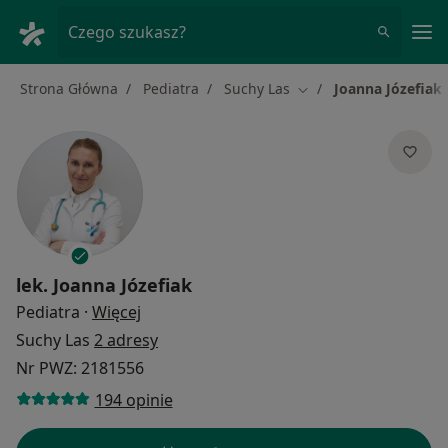
Me
Czego szukasz?
Strona Główna
Pediatra
Suchy Las
Joanna Józefiak
Zmień miasto
lek.
Joanna Józefiak
O specjalizacjach
Pediatra
·
Więcej
Suchy Las
2 adresy
Nr PWZ: 2181556
194 opinie