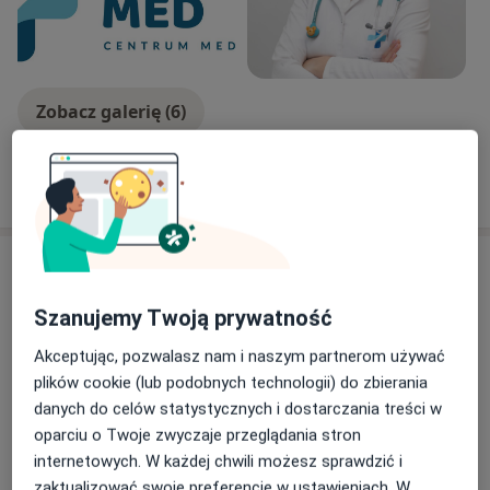
wiedzę i doświadczenie z zakresu przypadków
klinicznych, ale także w zakresie codziennych
kontaktów z pacjentami i rozwiązywania ich
problemów.
Zobacz galerię (6)
Uwielbiam pracę z dziećmi i moim celem zawodowym
jest niesienie im pomocy.
Pokaż więcej
o doświadczeniu
Usługi i ceny
Konsultacja pediatryczna
Szanujemy Twoją prywatność
Umów wizytę
Od 250 zł
Szczegóły
Akceptując, pozwalasz nam i naszym partnerom używać
plików cookie (lub podobnych technologii) do zbierania
Konsultacja pediatryczna (bilans
danych do celów statystycznych i dostarczania treści w
zdrowia dziecka)
Umów wizytę
oparciu o Twoje zwyczaje przeglądania stron
250 zł
Szczegóły
internetowych. W każdej chwili możesz sprawdzić i
zaktualizować swoje preferencje w ustawieniach. W