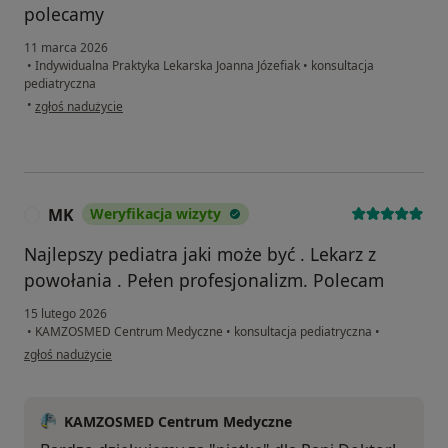
polecamy
11 marca 2026
•
Indywidualna Praktyka Lekarska Joanna Józefiak
•
konsultacja
pediatryczna
w opinii użytkownika K.B
•
zgłoś nadużycie
MK
Weryfikacja wizyty
M
Najlepszy pediatra jaki może być . Lekarz z
powołania . Pełen profesjonalizm. Polecam
15 lutego 2026
•
KAMZOSMED Centrum Medyczne
•
konsultacja pediatryczna
•
w opinii użytkownika MK
zgłoś nadużycie
KAMZOSMED Centrum Medyczne