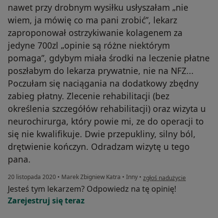
nawet przy drobnym wysiłku usłyszałam „nie
wiem, ja mówię co ma pani zrobić”, lekarz
zaproponował ostrzykiwanie kolagenem za
jedyne 700zl „opinie są różne niektórym
pomaga”, gdybym miała środki na leczenie płatne
poszłabym do lekarza prywatnie, nie na NFZ...
Poczułam się naciągania na dodatkowy zbędny
zabieg płatny. Zlecenie rehabilitacji (bez
określenia szczegółów rehabilitacji) oraz wizyta u
neurochirurga, który powie mi, ze do operacji to
się nie kwalifikuje. Dwie przepukliny, silny ból,
drętwienie kończyn. Odradzam wizytę u tego
pana.
w opinii użytkownika Marta
20 listopada 2020
•
Marek Zbigniew Katra
•
Inny
•
zgłoś nadużycie
Jesteś tym lekarzem? Odpowiedz na tę opinię!
Zarejestruj się teraz