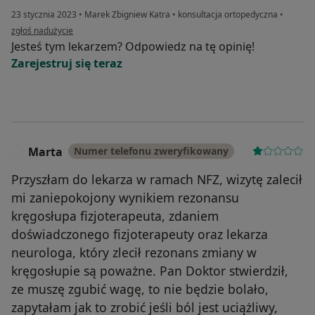
23 stycznia 2023
•
Marek Zbigniew Katra
•
konsultacja ortopedyczna
•
w opinii użytkownika ARB
zgłoś nadużycie
Jesteś tym lekarzem? Odpowiedz na tę opinię!
Zarejestruj się teraz
Marta
Numer telefonu zweryfikowany
M
Przyszłam do lekarza w ramach NFZ, wizytę zalecił
mi zaniepokojony wynikiem rezonansu
kręgosłupa fizjoterapeuta, zdaniem
doświadczonego fizjoterapeuty oraz lekarza
neurologa, który zlecił rezonans zmiany w
kręgosłupie są poważne. Pan Doktor stwierdził,
ze muszę zgubić wagę, to nie będzie bolało,
zapytałam jak to zrobić jeśli ból jest uciążliwy,