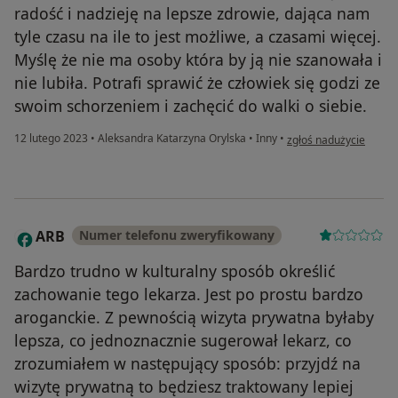
radość i nadzieję na lepsze zdrowie, dająca nam
tyle czasu na ile to jest możliwe, a czasami więcej.
Myślę że nie ma osoby która by ją nie szanowała i
nie lubiła. Potrafi sprawić że człowiek się godzi ze
swoim schorzeniem i zachęcić do walki o siebie.
w opinii użytkownika J
12 lutego 2023
•
Aleksandra Katarzyna Orylska
•
Inny
•
zgłoś nadużycie
ARB
Numer telefonu zweryfikowany
A
Bardzo trudno w kulturalny sposób określić
zachowanie tego lekarza. Jest po prostu bardzo
aroganckie. Z pewnością wizyta prywatna byłaby
lepsza, co jednoznacznie sugerował lekarz, co
zrozumiałem w następujący sposób: przyjdź na
wizytę prywatną to będziesz traktowany lepiej