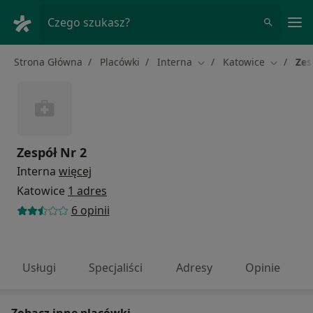
Me
Czego szukasz?
Strona Główna
Placówki
Interna
Katowice
Zes
Zmień miasto
Zmień mi
Zespół Nr 2
Interna
więcej
Katowice
1 adres
6 opinii
Usługi
Specjaliści
Adresy
Opinie
Zobacz inne placówki