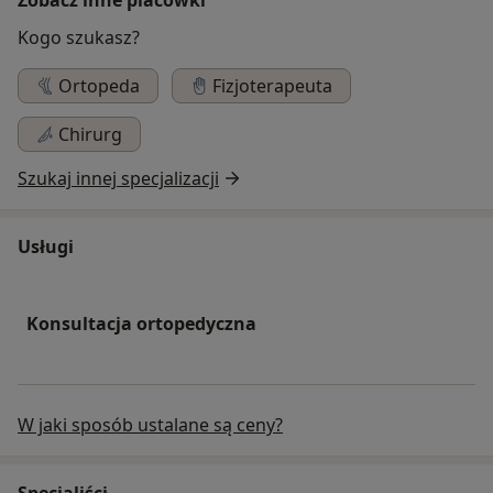
Kogo szukasz?
Ortopeda
Fizjoterapeuta
Chirurg
Szukaj innej specjalizacji
Usługi
Konsultacja ortopedyczna
W jaki sposób ustalane są ceny?
Specjaliści