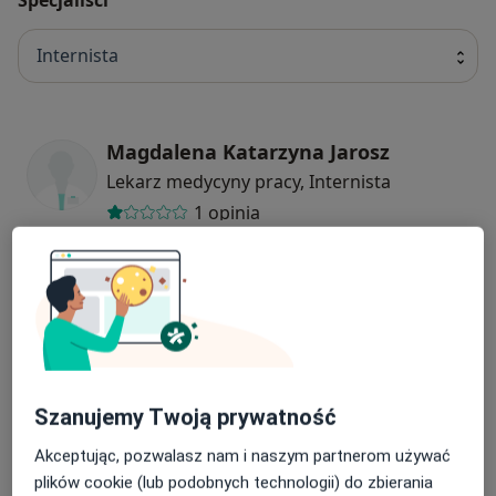
Internista
Magdalena Katarzyna Jarosz
Lekarz medycyny pracy, Internista
1 opinia
Andrzej Witold Bar
Internista, Nefrolog
Aleksandra Katarzyna Orylska
Szanujemy Twoją prywatność
Internista, Geriatra
1 opinia
Akceptując, pozwalasz nam i naszym partnerom używać
plików cookie (lub podobnych technologii) do zbierania