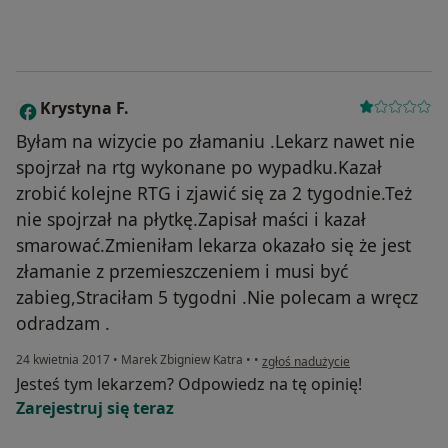
Krystyna F.
K
Byłam na wizycie po złamaniu .Lekarz nawet nie
spojrzał na rtg wykonane po wypadku.Kazał
zrobić kolejne RTG i zjawić się za 2 tygodnie.Też
nie spojrzał na płytkę.Zapisał maści i kazał
smarować.Zmieniłam lekarza okazało się że jest
złamanie z przemieszczeniem i musi być
zabieg,Straciłam 5 tygodni .Nie polecam a wręcz
odradzam .
w opinii użytkownika Krystyna F.
24 kwietnia 2017
•
Marek Zbigniew Katra
•
•
zgłoś nadużycie
Jesteś tym lekarzem? Odpowiedz na tę opinię!
Zarejestruj się teraz