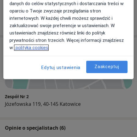
danych do celów statystycznych i dostarczania treści w
Jan Krzysztof Hoffmann
oparciu o Twoje zwyczaje przeglądania stron
Internista
internetowych. W każdej chwili możesz sprawdzić i
zaktualizować swoje preferencje w ustawieniach. W
ustawieniach znajdziesz również linki do polityk
prywatności stron trzecich. Więcej informacji znajdziesz
Adres
w
polityka cookies
Zaakceptuj
Edytuj ustawienia
Powiększ mapę
Zespół Nr 2
Józefowska 119, 40-145 Katowice
Opinie o specjalistach (6)