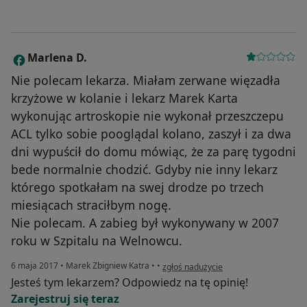
Marlena D.
M
Nie polecam lekarza. Miałam zerwane więzadła
krzyżowe w kolanie i lekarz Marek Karta
wykonując artroskopie nie wykonał przeszczepu
ACL tylko sobie pooglądal kolano, zaszył i za dwa
dni wypuścił do domu mówiąc, że za parę tygodni
bede normalnie chodzić. Gdyby nie inny lekarz
którego spotkałam na swej drodze po trzech
miesiącach straciłbym nogę.
Nie polecam. A zabieg był wykonywany w 2007
roku w Szpitalu na Welnowcu.
w opinii użytkownika Marlena D.
6 maja 2017
•
Marek Zbigniew Katra
•
•
zgłoś nadużycie
Jesteś tym lekarzem? Odpowiedz na tę opinię!
Zarejestruj się teraz