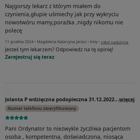
Najgorszy lekarz z którym miałem do
czynienia,głupie uśmiechy jak przy wykryciu
nowotwóru mamy,porażka ,nigdy nikomu nie
polecę
w opinii użytkownika A
11 grudnia 2024
•
Magdalena Katarzyna Jarosz
•
Inny
•
zgłoś nadużycie
Jesteś tym lekarzem? Odpowiedz na tę opinię!
Zarejestruj się teraz
J
Jolanta P wdzięczna podopieczna 31.12.2022
...
więcej
Numer telefonu zweryfikowany
Pani Ordynator to niezwykle życzliwa pacjentom
osoba , kompetentna, doświadczona, niosąca