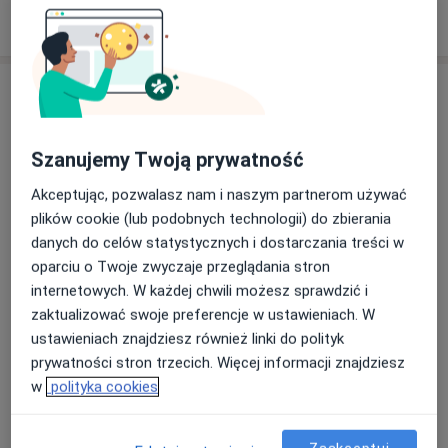
W jaki sposób ustalane są ceny?
Specjaliści
Pediatra
Szanujemy Twoją prywatność
Akceptując, pozwalasz nam i naszym partnerom używać
plików cookie (lub podobnych technologii) do zbierania
Renata Małkiewicz
danych do celów statystycznych i dostarczania treści w
Pediatra
oparciu o Twoje zwyczaje przeglądania stron
5 opinii
internetowych. W każdej chwili możesz sprawdzić i
zaktualizować swoje preferencje w ustawieniach. W
Irena Nowak
ustawieniach znajdziesz również linki do polityk
prywatności stron trzecich. Więcej informacji znajdziesz
Kardiolog, Pediatra
w
polityka cookies
Krzysztof Narębski