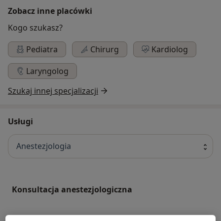
Zobacz inne placówki
Kogo szukasz?
Pediatra
Chirurg
Kardiolog
Laryngolog
Szukaj innej specjalizacji
Usługi
Anestezjologia
Konsultacja anestezjologiczna