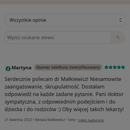
Szukaj w opiniach
Martyna
Numer telefonu zweryfikowany
M
Serdecznie polecam dr Małkiewicz! Niesamowite
zaangażowanie, skrupulatność. Dostałam
odpowiedź na każde zadane pytanie. Pani doktor
sympatyczna, z odpowiednim podejściem i do
dziecka i do rodziców :) Oby więcej takich lekarzy!
w opinii użytkownika Martyna
21 kwietnia 2022
•
Renata Małkiewicz
•
Inny
•
zgłoś nadużycie