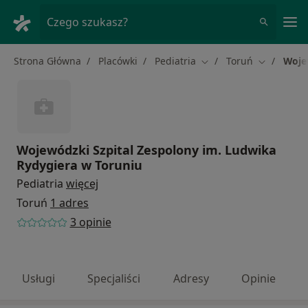
Me
Czego szukasz?
Strona Główna
Placówki
Pediatria
Toruń
Woje
Zmień miasto
Zmień mia
Wojewódzki Szpital Zespolony im. Ludwika
Rydygiera w Toruniu
Pediatria
więcej
Toruń
1 adres
3 opinie
Usługi
Specjaliści
Adresy
Opinie