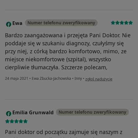
Ewa
Numer telefonu zweryfikowany
E
Bardzo zaangażowana i przejęta Pani Doktor. Nie
poddaje się w szukaniu diagnozy, czułyśmy się
przy niej, z córką bardzo komfortowo, mimo, ze
miejsce niekomfortowe (szpital), wszystko
cierpliwie tłumaczyła. Szczerze polecam,
w opinii użytkownika Ewa
24 maja 2021
•
Ewa Zbucka-Jachowska
•
Inny
•
zgłoś nadużycie
Emilia Grunwald
Numer telefonu zweryfikowany
E
Pani doktor od początku zajmuje się naszym z