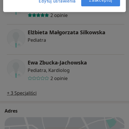
Zaakceptuj
Edytuj ustawienia
Pediatra
2 opinie
Elżbieta Małgorzata Silkowska
Pediatra
Ewa Zbucka-Jachowska
Pediatra, Kardiolog
2 opinie
+ 3 Specjaliści
Adres