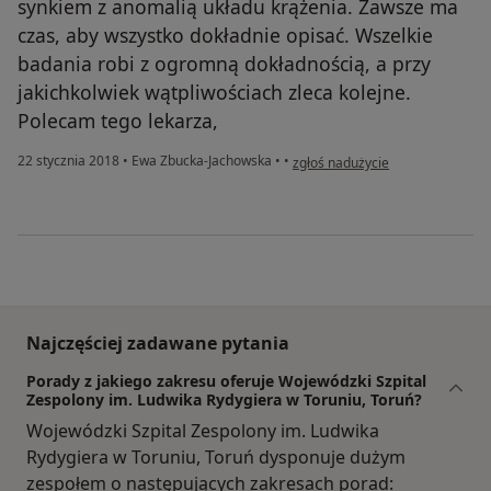
synkiem z anomalią układu krążenia. Zawsze ma
czas, aby wszystko dokładnie opisać. Wszelkie
badania robi z ogromną dokładnością, a przy
jakichkolwiek wątpliwościach zleca kolejne.
Polecam tego lekarza,
w opinii użytkownika Emilia Gru
22 stycznia 2018
•
Ewa Zbucka-Jachowska
•
•
zgłoś nadużycie
Najczęściej zadawane pytania
Porady z jakiego zakresu oferuje Wojewódzki Szpital
Zespolony im. Ludwika Rydygiera w Toruniu, Toruń?
Wojewódzki Szpital Zespolony im. Ludwika
Rydygiera w Toruniu, Toruń dysponuje dużym
zespołem o następujących zakresach porad: