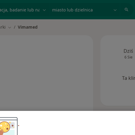
acja, badanie lub nazwisko
miasto lub dzielnica
rki
Vimamed
miasto
Zmień miasto
Dziś
6 Sie
Ta kl
Adresy
Opinie