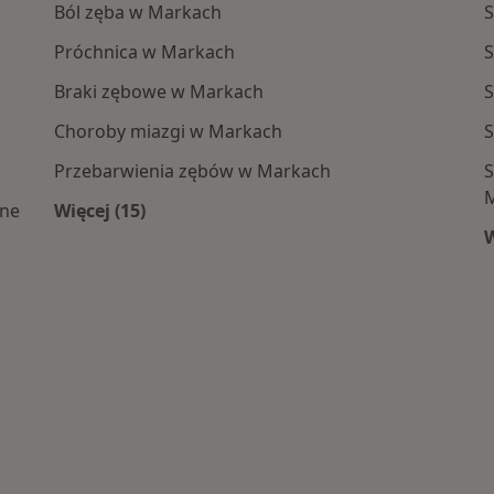
Ból zęba w Markach
S
Próchnica w Markach
S
Braki zębowe w Markach
S
Choroby miazgi w Markach
S
Przebarwienia zębów w Markach
S
zne
Więcej (15)
Więcej w kategorii: Najczęście leczone choro
W
 centra medyczne