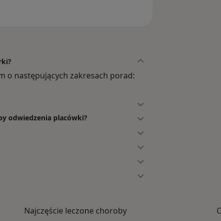
rki?
 o następujących zakresach porad:
eby odwiedzenia placówki?
Najczęście leczone choroby
C