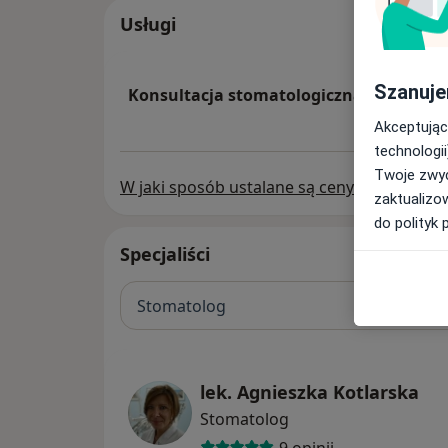
Usługi
Szanuje
Konsultacja stomatologiczna
Akceptując
technologii
Twoje zwyc
W jaki sposób ustalane są ceny?
zaktualizo
do polityk 
Specjaliści
Stomatolog
lek. Agnieszka Kotlarska
Stomatolog
9 opinii