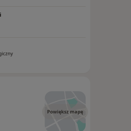
i
giczny
Powiększ mapę