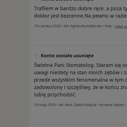
Trafiłem w bardzo dobre ręce, a poza ty
doktor jest bezcenne.Na pewno w razie
w opini
10 czerwca 2020
•
lek. Agnieszka Kotlarska
•
Inny
•
zgłoś n
Konto zostało usunięte
Świetna Pani Stomatolog. Staram się o
uwagi niestety na stan moich zębów i z
przede wszystkim fenomenalna w tym c
zadowolony i szczęśliwy, że w końcu z
lubię przychodzić.
18 maja 2018
•
lek. dent. Sylwia Księżak
•
leczenie zębów
•