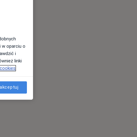
odobnych
i w oparciu o
awdzić i
wnież linki
 cookies
akceptuj