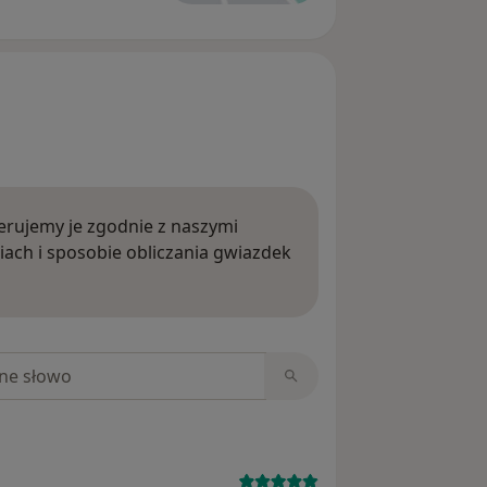
rujemy je zgodnie z naszymi
iach i sposobie obliczania gwiazdek
ięcej o opiniach
niach