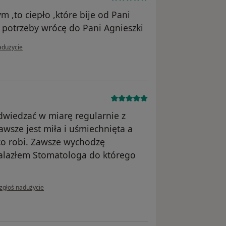
m ,to ciepło ,które bije od Pani
 potrzeby wrócę do Pani Agnieszki
i użytkownika Konto zostało usunięte
adużycie
dwiedzać w miarę regularnie z
awsze jest miła i uśmiechnięta a
o robi. Zawsze wychodzę
nalazłem Stomatologa do którego
w opinii użytkownika Konto zostało usunięte
zgłoś nadużycie