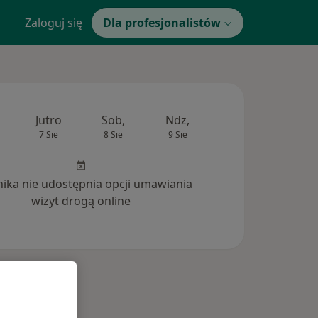
Zaloguj się
Dla profesjonalistów
Jutro
Sob,
Ndz,
Pon,
Wt,
7 Sie
8 Sie
9 Sie
10 Sie
11 Si
inika nie udostępnia opcji umawiania
wizyt drogą online