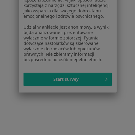
ZnanyLekarz - Strona główna
korzystają z narzędzi sztucznej inteligencji
jako wsparcia dla swojego dobrostanu
ZnanyLekarz Sp. z o.o.
emocjonalnego i zdrowia psychicznego.
ul. Kolejowa 5/7
Udział w ankiecie jest anonimowy, a wyniki
01-217 Warszawa, Polska
będą analizowane i prezentowane
wyłącznie w formie zbiorczej. Pytania
NIP: ⁠7010224868
dotyczące nastolatków są skierowane
KRS: ⁠0000347997
wyłącznie do rodziców lub opiekunów
REGON: ⁠142276657
prawnych. Nie zbieramy informacji
bezpośrednio od osób niepełnoletnich.
Sąd Rejonowy dla m.st. Warszawy w Warszawie XII
Wydział Gospodarczy KRS
Start survey
Facebook
otwiera się w nowej karcie
otwiera się w nowej karcie
otwiera się w nowej karcie
otwiera się w nowej karcie
otwiera się w nowej karci
otwiera się
otwi
Polska
,
Türkiye
,
España
,
Italia
,
Deutschland
,
Česko
,
otwiera się w nowej karcie
otwiera się w nowej karcie
otwiera się w nowej karcie
otwiera się w nowej kar
otwiera się 
otwier
Portugal
,
México
,
Chile
,
Brasil
,
Argentina
,
Perú
,
otwiera się w nowej karc
Colombia