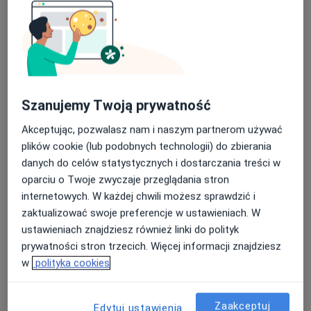
AQUA-MED
·
Więcej
Urologia, Ortopedia dziecięca, Ortopedia
Nasza średnia ocena na App Store to 4.9 i 4.1 na
1640 opinii
Google Play Store
Adama Mickiewicza 73, Tarnobrzeg
•
Mapa
Konsultacja urologiczna
250 zł
Szanujemy Twoją prywatność
Akceptując, pozwalasz nam i naszym partnerom używać
plików cookie (lub podobnych technologii) do zbierania
dr n. med. Paweł
danych do celów statystycznych i dostarczania treści w
Malik
oparciu o Twoje zwyczaje przeglądania stron
urolog
internetowych. W każdej chwili możesz sprawdzić i
Brak dostępnych specjalistów z wolnymi terminami w tym centrum medycznym.
zaktualizować swoje preferencje w ustawieniach. W
ustawieniach znajdziesz również linki do polityk
Pokaż profil
prywatności stron trzecich. Więcej informacji znajdziesz
w
polityka cookies
Zaakceptuj
Edytuj ustawienia