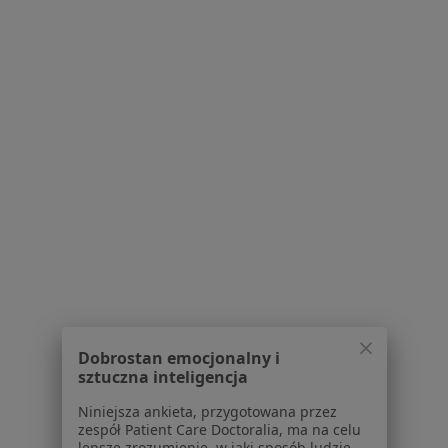
Dla pacjentów
Lekarze
Placówki medyczne
Pytania i odpowiedzi
Usługi i zabiegi
Choroby
Pomoc
Aplikacje mobilne
Blog dla pacjentów
Dla profesjonalistów
Cennik
Dla lekarzy
Dla placówek medycznych
Noa Notes
nowość
Dobrostan emocjonalny i
sztuczna inteligencja
Baza wiedzy
Centrum Pomocy dla Specjalisty
Niniejsza ankieta, przygotowana przez
zespół Patient Care Doctoralia, ma na celu
Kontakt
lepsze zrozumienie, w jaki sposób ludzie