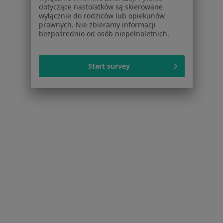
dotyczące nastolatków są skierowane
Dla pacjentów
wyłącznie do rodziców lub opiekunów
prawnych. Nie zbieramy informacji
bezpośrednio od osób niepełnoletnich.
Lekarze
Placówki medyczne
Pytania i odpowiedzi
Start survey
Usługi i zabiegi
Choroby
Pomoc
Aplikacje mobilne
Blog dla pacjentów
Dla profesjonalistów
Cennik
Dla lekarzy
Dla placówek medycznych
Noa Notes
nowość
Baza wiedzy
Centrum Pomocy dla Specjalisty