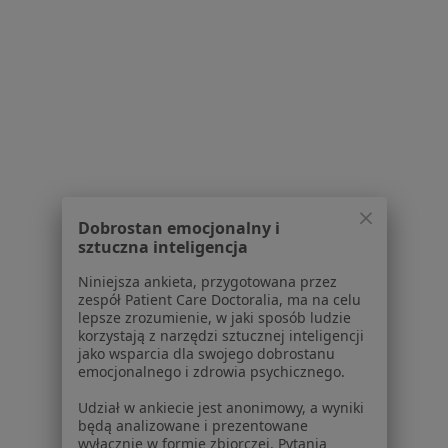
Serwis
Regulamin
Polityka prywatności pacjentów
Polityka prywatności profesjonalistów
Polityka prywatności dla profesjonalistów, których
Dobrostan emocjonalny i
sztuczna inteligencja
dane pozyskaliśmy samodzielnie
Polityka cookies
Niniejsza ankieta, przygotowana przez
Jak działają wyniki wyszukiwania
zespół Patient Care Doctoralia, ma na celu
lepsze zrozumienie, w jaki sposób ludzie
Dostępność
korzystają z narzędzi sztucznej inteligencji
O nas
jako wsparcia dla swojego dobrostanu
Praca
Rekrutujemy!
emocjonalnego i zdrowia psychicznego.
Partnerzy
Udział w ankiecie jest anonimowy, a wyniki
Centrum prasowe
będą analizowane i prezentowane
Kontakt
wyłącznie w formie zbiorczej. Pytania