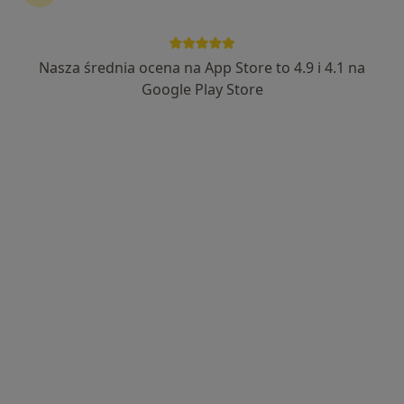
Nasza średnia ocena na App Store to 4.9 i 4.1 na
OrkanMed Diagnostyka
Google Play Store
Ultrasonografia, Chirurgia
Ul. Orkana 3, Ksawerów
•
Mapa
Brak dostępnych specjalistów z wolnymi terminami w tym centrum medycznym.
Pokaż profil
Dostępni specjaliści
Specjaliści znajdują się poza Ksawerów, łódzkie, w
obszarach bliskich Twojemu wyszukiwaniu.