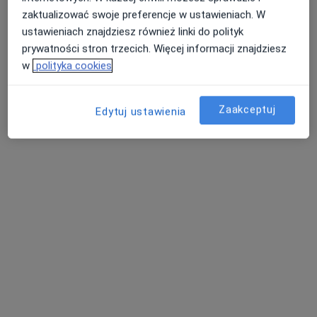
zaktualizować swoje preferencje w ustawieniach. W
Pokaż profil
ustawieniach znajdziesz również linki do polityk
prywatności stron trzecich. Więcej informacji znajdziesz
w
polityka cookies
Zaakceptuj
Edytuj ustawienia
Bezpieczne płatności
MedExpert Centrum Medyczne
Łagiewnicka
·
Więcej
Ultrasonografia, Stomatologia, Okulistyka
73 opinie
Łagiewnicka 77, Łódź
•
Mapa
USG
od 240 zł