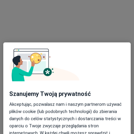
Bezpieczne płatności
Centrum Medyczne Mundre Wsparcie
·
Więcej
Ultrasonografia, Położnictwo, Fizjoterapia
55 opinii
Łąkowa 3/5R, Łódź
•
Mapa
USG piersi
220 zł
Pokaż więcej usług
Szanujemy Twoją prywatność
Akceptując, pozwalasz nam i naszym partnerom używać
plików cookie (lub podobnych technologii) do zbierania
lek. Filip Prycel
chirurg onkologiczny
danych do celów statystycznych i dostarczania treści w
oparciu o Twoje zwyczaje przeglądania stron
Brak dostępnych specjalistów z wolnymi terminami w tym centrum medycznym.
internetowych. W każdej chwili możesz sprawdzić i