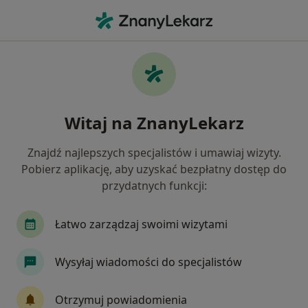
Me
Ultrasonografia • Ksawerów, łódzkie
Filtry
• 1
Ubezpieczenie
Map
Ultrasonografia placówki w
Witaj na ZnanyLekarz
Jak działają wyniki wyszukiwania
Znajdź najlepszych specjalistów i umawiaj wizyty.
Pobierz aplikację, aby uzyskać bezpłatny dostęp do
Wybierz swoje ubezpieczenie
przydatnych funkcji:
UNIQA
Łatwo zarządzaj swoimi wizytami
Wysyłaj wiadomości do specjalistów
Otrzymuj powiadomienia