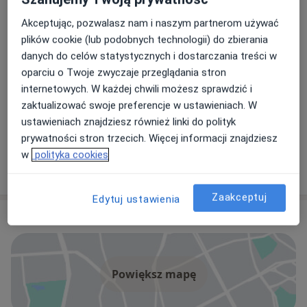
6 opinii
Akceptując, pozwalasz nam i naszym partnerom używać
plików cookie (lub podobnych technologii) do zbierania
Grzegorz Łukasz Nowacki
danych do celów statystycznych i dostarczania treści w
Psychiatra
oparciu o Twoje zwyczaje przeglądania stron
4 opinie
internetowych. W każdej chwili możesz sprawdzić i
zaktualizować swoje preferencje w ustawieniach. W
ustawieniach znajdziesz również linki do polityk
Krzysztof Kołcz
prywatności stron trzecich. Więcej informacji znajdziesz
Psychiatra
w
polityka cookies
2 opinie
Zaakceptuj
Edytuj ustawienia
Adres
Powiększ mapę