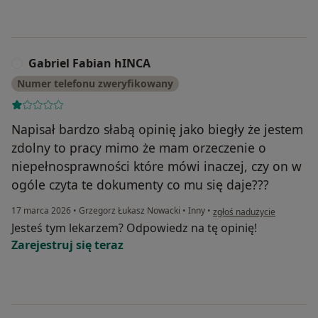
Gabriel Fabian hINCA
G
Numer telefonu zweryfikowany
Napisał bardzo słabą opinię jako biegły że jestem
zdolny to pracy mimo że mam orzeczenie o
niepełnosprawności które mówi inaczej, czy on w
ogóle czyta te dokumenty co mu się daje???
w opinii użytkownika Gabr
17 marca 2026
•
Grzegorz Łukasz Nowacki
•
Inny
•
zgłoś nadużycie
Jesteś tym lekarzem? Odpowiedz na tę opinię!
Zarejestruj się teraz