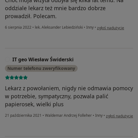
oddziale lekarz też mnie bardzo dobrze
prowadził. Polecam.
w opinii użytkownika Juli
6 sierpnia 2022
•
lek. Aleksander Lebiedziński
•
Inny
•
zgłoś nadużycie
IT geo Wiesław Świderski
I
Numer telefonu zweryfikowany
Lekarz z powołaniem, nigdy nie odmawia pomocy
w potrzebie, sympatyczny, pozwala palić
papierosek, wielki plus
w opinii użytkowni
21 października 2021
•
Waldemar Andrzej Folleher
•
Inny
•
zgłoś nadużycie