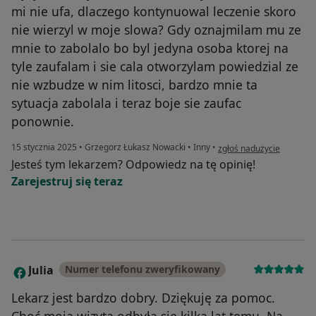
mi nie ufa, dlaczego kontynuowal leczenie skoro
nie wierzyl w moje slowa? Gdy oznajmilam mu ze
mnie to zabolalo bo byl jedyna osoba ktorej na
tyle zaufalam i sie cala otworzylam powiedzial ze
nie wzbudze w nim litosci, bardzo mnie ta
sytuacja zabolala i teraz boje sie zaufac
ponownie.
w opinii użytkownika lc
15 stycznia 2025
•
Grzegorz Łukasz Nowacki
•
Inny
•
zgłoś nadużycie
Jesteś tym lekarzem? Odpowiedz na tę opinię!
Zarejestruj się teraz
Julia
Numer telefonu zweryfikowany
J
Lekarz jest bardzo dobry. Dziękuję za pomoc.
Choć moja wizyta odbyła się kilka lat temu. Na