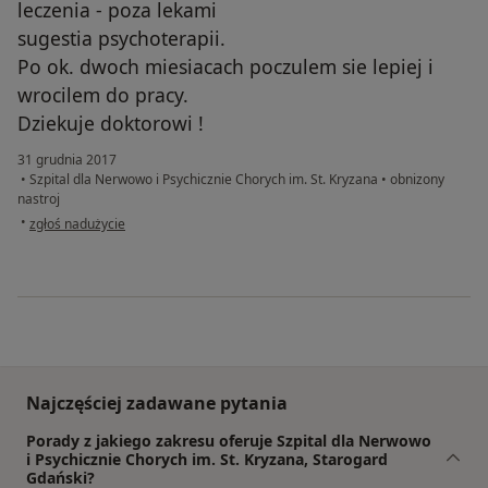
leczenia - poza lekami
sugestia psychoterapii.
Po ok. dwoch miesiacach poczulem sie lepiej i
wrocilem do pracy.
Dziekuje doktorowi !
31 grudnia 2017
•
Szpital dla Nerwowo i Psychicznie Chorych im. St. Kryzana
•
obnizony
nastroj
w opinii użytkownika Dyziulek01
•
zgłoś nadużycie
Najczęściej zadawane pytania
Porady z jakiego zakresu oferuje Szpital dla Nerwowo
i Psychicznie Chorych im. St. Kryzana, Starogard
Gdański?