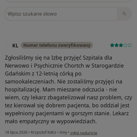
Szukaj w opiniach
KL
Numer telefonu zweryfikowany
K
Zgłosiliśmy się na Izbę przyjęć Szpitala dla
Nerwowo i Psychicznie Chortch w Starogardzie
Gdańskim z 12-letnią córką po
samookaleczeniach. Nie zostaliśmy przyjęci na
hospitalizację. Mam mieszane odczucia - nie
wiem, czy lekarz zbagatelizował nasz problem, czy
tez kierował się dobrem pacjenta, bo oddział jest
wypełniony pacjentami w gorszym stanie. Lekarz
mało empatyczny w wypowiedziach.
w opinii użytkownika KL
18 lipca 2026
•
Krzysztof Kołcz
•
Inny
•
zgłoś nadużycie