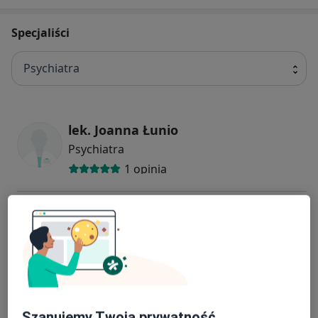
Specjaliści
Psychiatra
lek. Joanna Łunio
Psychiatra
1 opinia
Krystyna Włoch
Psychiatra
Waldemar Andrzej Folleher
Psychiatra, Seksuolog
Szanujemy Twoją prywatność