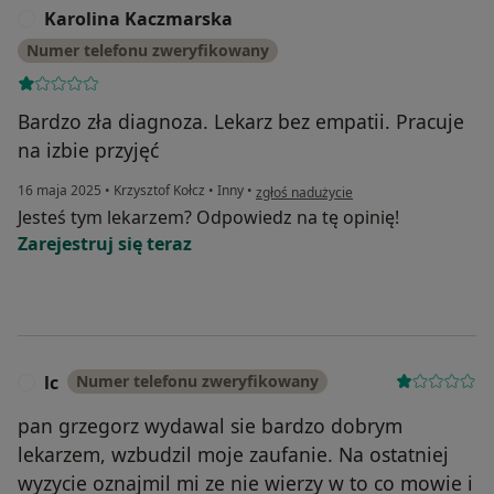
Karolina Kaczmarska
K
Numer telefonu zweryfikowany
Bardzo zła diagnoza. Lekarz bez empatii. Pracuje
na izbie przyjęć
w opinii użytkownika Karolina Kaczmar
16 maja 2025
•
Krzysztof Kołcz
•
Inny
•
zgłoś nadużycie
Jesteś tym lekarzem? Odpowiedz na tę opinię!
Zarejestruj się teraz
lc
Numer telefonu zweryfikowany
L
pan grzegorz wydawal sie bardzo dobrym
lekarzem, wzbudzil moje zaufanie. Na ostatniej
wyzycie oznajmil mi ze nie wierzy w to co mowie i