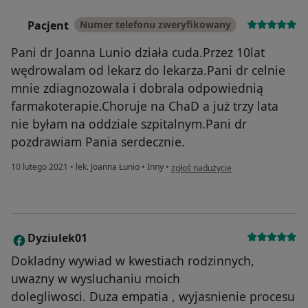
Pacjent
Numer telefonu zweryfikowany
P
Pani dr Joanna Lunio działa cuda.Przez 10lat
wędrowalam od lekarz do lekarza.Pani dr celnie
mnie zdiagnozowala i dobrala odpowiednią
farmakoterapie.Choruje na ChaD a już trzy lata
nie byłam na oddziale szpitalnym.Pani dr
pozdrawiam Pania serdecznie.
w opinii użytkownika Pacjent
10 lutego 2021
•
lek. Joanna Łunio
•
Inny
•
zgłoś nadużycie
Dyziulek01
D
Dokladny wywiad w kwestiach rodzinnych,
uwazny w wysluchaniu moich
dolegliwosci. Duza empatia , wyjasnienie procesu