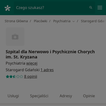
Me
Czego szukasz?
Strona Główna
Placówki
Psychiatria
Starogard Gdań
Zmień miasto
Szpital dla Nerwowo i Psychicznie Chorych
im. St. Kryzana
Psychiatria
więcej
Starogard Gdański
1 adres
8 opinii
Usługi
Specjaliści
Adresy
Opinie