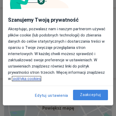
komfortowo przystosowanych pomieszczeniach. To
główne atuty przychodni. Placówka nieustannie się
Specjaliści
rozwija. Dostosowując się do potrzeb Pacjentów,
Szanujemy Twoją prywatność
uruchamia kolejne poradnie, wzbogacając się o
Ortopeda
Akceptując, pozwalasz nam i naszym partnerom używać
najwyższej klasy sprzęt medyczny.
plików cookie (lub podobnych technologii) do zbierania
danych do celów statystycznych i dostarczania treści w
Zgodnie ze zmianami wprowadzonymi przez
oparciu o Twoje zwyczaje przeglądania stron
Narodowy Fundusz Zdrowia od 1 października
lek. Tomasz Szynkarczuk
internetowych. W każdej chwili możesz sprawdzić i
Świętokrzyskie Centrum Medyczne ARTMEDIK
Ortopeda
zaktualizować swoje preferencje w ustawieniach. W
uruchomiło Nocną i Świąteczną opiekę zdrowotną.
197 opinii
ustawieniach znajdziesz również linki do polityk
Oznacza to, że przychodnia jest czynna 7 dni w
prywatności stron trzecich. Więcej informacji znajdziesz
tygodniu przez 24 h na dobę.
w
polityka cookies
Adres
Kompleksową ofertę Świętokrzyskiego Centrum
Medycznego uzupełnia Szpital Kielecki św. Aleksandra i
Zaakceptuj
Edytuj ustawienia
Szpital Specjalistyczny im. Władysława Biegańskiego w
Jędrzejowie, wchodzące w skład Grupy ARTMEDIK.
Powiększ mapę