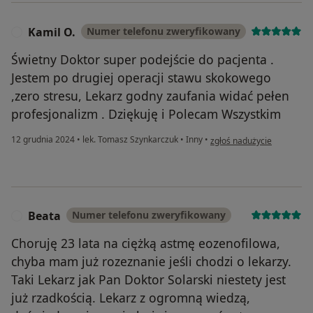
Kamil O.
Numer telefonu zweryfikowany
K
Świetny Doktor super podejście do pacjenta .
Jestem po drugiej operacji stawu skokowego
,zero stresu, Lekarz godny zaufania widać pełen
profesjonalizm . Dziękuję i Polecam Wszystkim
w opinii użytkownika Kamil
12 grudnia 2024
•
lek. Tomasz Szynkarczuk
•
Inny
•
zgłoś nadużycie
Beata
Numer telefonu zweryfikowany
B
Choruję 23 lata na ciężką astmę eozenofilowa,
chyba mam już rozeznanie jeśli chodzi o lekarzy.
Taki Lekarz jak Pan Doktor Solarski niestety jest
już rzadkością. Lekarz z ogromną wiedzą,