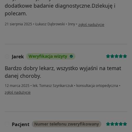
dodatkowe badanie diagnostyczne.Dzìekuję i
polecam.
w opinii użytkownika Anna G.
21 sierpnia 2025
•
Łukasz Dąbrowski
•
Inny
•
zgłoś nadużycie
Jarek
Weryfikacja wizyty
J
Bardzo dobry lekarz, wszystko wyjaśni na temat
danej choroby.
12 marca 2025
•
lek. Tomasz Szynkarczuk
•
konsultacja ortopedyczna
•
w opinii użytkownika Jarek
zgłoś nadużycie
Pacjent
Numer telefonu zweryfikowany
P