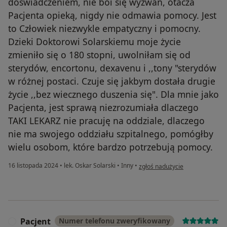
doświadczeniem, nie boi się wyzwań, otacza
Pacjenta opieką, nigdy nie odmawia pomocy. Jest
to Człowiek niezwykle empatyczny i pomocny.
Dzieki Doktorowi Solarskiemu moje życie
zmieniło się o 180 stopni, uwolniłam się od
sterydów, encortonu, dexavenu i ,,tony "sterydów
w różnej postaci. Czuje się jakbym dostała drugie
życie ,,bez wiecznego duszenia się". Dla mnie jako
Pacjenta, jest sprawą niezrozumiała dlaczego
TAKI LEKARZ nie pracuję na oddziale, dlaczego
nie ma swojego oddziału szpitalnego, pomógłby
wielu osobom, które bardzo potrzebują pomocy.
w opinii użytkownika Beata
16 listopada 2024
•
lek. Oskar Solarski
•
Inny
•
zgłoś nadużycie
Pacjent
Numer telefonu zweryfikowany
P