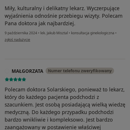
Miły, kulturalny i delikatny lekarz. Wyczerpujące
wyjaśnienia odnośnie przebiegu wizyty. Polecam
Pana doktora jak najbardziej.
9 października 2024
•
lek. Jakub Misztal
•
konsultacja ginekologiczna
•
w opinii użytkownika Pacjent
zgłoś nadużycie
MAŁGORZATA
Numer telefonu zweryfikowany
M
Polecam doktora Solarskiego, ponieważ to lekarz,
który do każdego pacjenta podchodzi z
szacunkiem. Jest osobą posiadającą wielką wiedzę
medyczną. Do każdego przypadku podchodzi
bardzo wnikliwie i kompleksowo. Jest bardzo
zaangażowany w postawienie właściwej