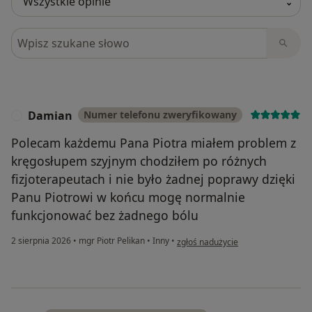
Szukaj w opiniach
Damian
Numer telefonu zweryfikowany
D
Polecam każdemu Pana Piotra miałem problem z
kręgosłupem szyjnym chodziłem po różnych
fizjoterapeutach i nie było żadnej poprawy dzięki
Panu Piotrowi w końcu mogę normalnie
funkcjonować bez żadnego bólu
w opinii użytkownika Damian
2 sierpnia 2026
•
mgr Piotr Pelikan
•
Inny
•
zgłoś nadużycie