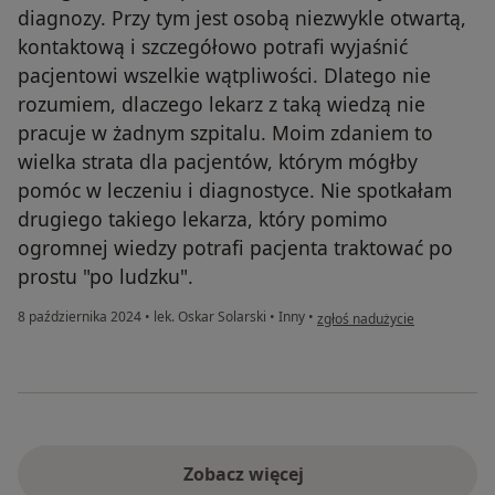
diagnozy. Przy tym jest osobą niezwykle otwartą,
kontaktową i szczegółowo potrafi wyjaśnić
pacjentowi wszelkie wątpliwości. Dlatego nie
rozumiem, dlaczego lekarz z taką wiedzą nie
pracuje w żadnym szpitalu. Moim zdaniem to
wielka strata dla pacjentów, którym mógłby
pomóc w leczeniu i diagnostyce. Nie spotkałam
drugiego takiego lekarza, który pomimo
ogromnej wiedzy potrafi pacjenta traktować po
prostu "po ludzku".
w opinii użytkownika MAŁG
8 października 2024
•
lek. Oskar Solarski
•
Inny
•
zgłoś nadużycie
Zobacz więcej