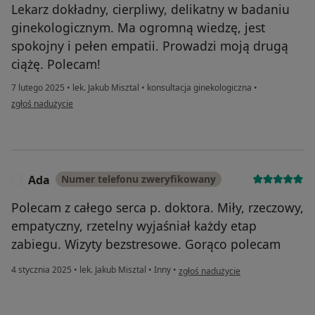
Lekarz dokładny, cierpliwy, delikatny w badaniu
ginekologicznym. Ma ogromną wiedzę, jest
spokojny i pełen empatii. Prowadzi moją drugą
ciążę. Polecam!
7 lutego 2025
•
lek. Jakub Misztal
•
konsultacja ginekologiczna
•
w opinii użytkownika Pacjent
zgłoś nadużycie
Ada
Numer telefonu zweryfikowany
A
Polecam z całego serca p. doktora. Miły, rzeczowy,
empatyczny, rzetelny wyjaśniał każdy etap
zabiegu. Wizyty bezstresowe. Gorąco polecam
w opinii użytkownika Ada
4 stycznia 2025
•
lek. Jakub Misztal
•
Inny
•
zgłoś nadużycie