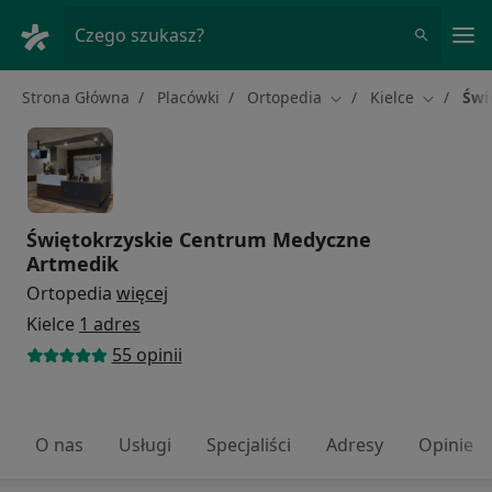
Me
Czego szukasz?
Strona Główna
Placówki
Ortopedia
Kielce
Świ
Zmień miasto
Zmień mi
Świętokrzyskie Centrum Medyczne
Artmedik
Ortopedia
więcej
Kielce
1 adres
55 opinii
O nas
Usługi
Specjaliści
Adresy
Opinie