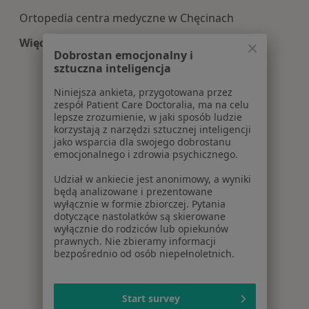
Ortopedia centra medyczne w Chęcinach
Więcej (2)
Dobrostan emocjonalny i
Więcej w kategorii: Centra medyczne Ortopedia 
sztuczna inteligencja
Niniejsza ankieta, przygotowana przez
zespół Patient Care Doctoralia, ma na celu
lepsze zrozumienie, w jaki sposób ludzie
korzystają z narzędzi sztucznej inteligencji
jako wsparcia dla swojego dobrostanu
emocjonalnego i zdrowia psychicznego.
Udział w ankiecie jest anonimowy, a wyniki
będą analizowane i prezentowane
wyłącznie w formie zbiorczej. Pytania
dotyczące nastolatków są skierowane
wyłącznie do rodziców lub opiekunów
prawnych. Nie zbieramy informacji
bezpośrednio od osób niepełnoletnich.
Start survey