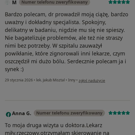
M
Numer telefonu zweryfikowany
Bardzo polecam, dr prowadził moją ciążę, bardzo
uważny i dokładny specjalista. Spokojny,
delikatny w badaniu, nigdzie mu się nie spieszy.
Nie bagatelizuje problemów, ale też nie straszy
nimi bez potrzeby. W szpitalu zauważył
powikłanie, które zignorowali inni lekarze, czym
oszczędził mi dużo bólu. Serdecznie polecam ja i
synek :)
w opinii użytkownika M
29 stycznia 2026
•
lek. Jakub Misztal
•
Inny
•
zgłoś nadużycie
Anna G.
Numer telefonu zweryfikowany
A
To moja druga wizyta u doktora.Lekarz
miły,rzeczowy,otrzymałam skierowanie na