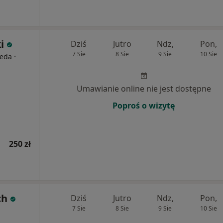
i
Dziś
Jutro
Ndz,
Pon,
7 Sie
8 Sie
9 Sie
10 Sie
·
peda
Umawianie online nie jest dostępne
Poproś o wizytę
250 zł
ch
Dziś
Jutro
Ndz,
Pon,
7 Sie
8 Sie
9 Sie
10 Sie