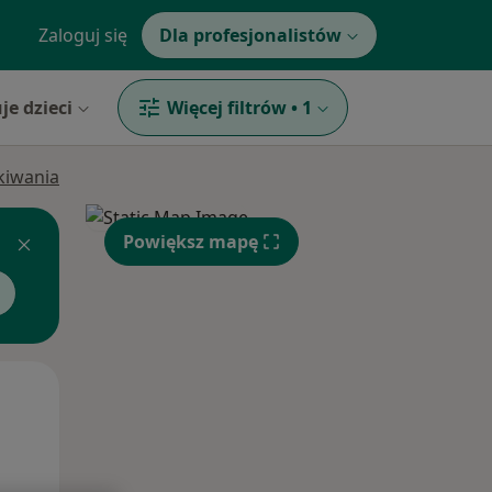
Zaloguj się
Dla profesjonalistów
je dzieci
Więcej filtrów
•
1
ukiwania
Powiększ mapę
Wt,
Śr,
Czw,
11 Sie
12 Sie
13 Sie