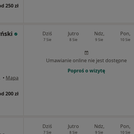
od 250 zł
yński
Dziś
Jutro
Ndz,
Pon,
7 Sie
8 Sie
9 Sie
10 Sie
Umawianie online nie jest dostępne
Poproś o wizytę
 Kielce
•
Mapa
od 200 zł
Dziś
Jutro
Ndz,
Pon,
7 Sie
8 Sie
9 Sie
10 Sie