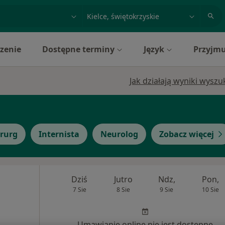
acja, badanie lub nazwisko
miasto lub dzielnica
zenie
Dostępne terminy
Język
Przyjmu
Jak działają wyniki wysz
irurg
Internista
Neurolog
Zobacz więcej
Dziś
Jutro
Ndz,
Pon,
7 Sie
8 Sie
9 Sie
10 Sie
Umawianie online nie jest dostępne