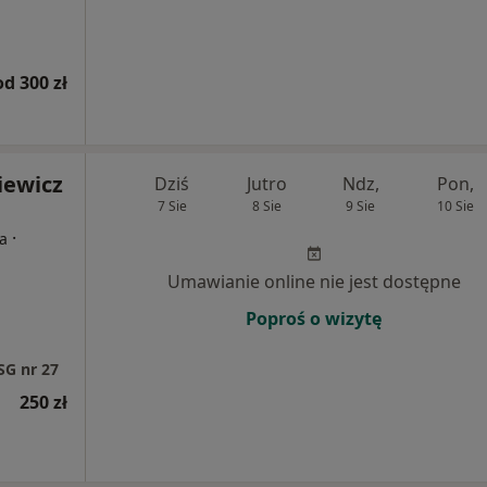
od 300 zł
iewicz
Dziś
Jutro
Ndz,
Pon,
7 Sie
8 Sie
9 Sie
10 Sie
·
ta
Umawianie online nie jest dostępne
Poproś o wizytę
SG nr 27
250 zł