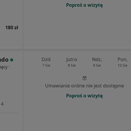
Poproś o wizytę
180 zł
ndo
Dziś
Jutro
Ndz,
Pon,
7 Sie
8 Sie
9 Sie
10 Sie
·
ięcy
Umawianie online nie jest dostępne
Poproś o wizytę
 4