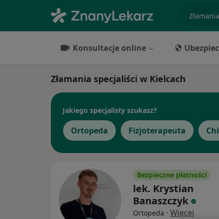
specjaliz
Konsultacje online
Ubezpiec
Złamania specjaliści w Kielcach
Jakiego specjalisty szukasz?
Ortopeda
Fizjoterapeuta
Ch
Bezpieczne płatności
lek. Krystian
Banaszczyk
·
Więcej
Ortopeda