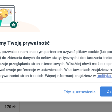
Poproś o wizytę
płacą
250 zł
my Twoją prywatność
, pozwalasz nam i naszym partnerom używać plików cookie (lub p
Dziś
Jutro
Ndz,
Pon,
) do zbierania danych do celów statystycznych i dostarczania treśc
7 Sie
8 Sie
9 Sie
10 Sie
ański
zaje przeglądania stron internetowych. W każdej chwili możesz spr
wać swoje preferencje w ustawieniach. W ustawieniach znajdziesz ró
prywatności stron trzecich. Więcej informacji znajdziesz w
polityka
Umawianie online nie jest dostępne
Poproś o wizytę
Za
Edytuj ustawienia
 Kielce
•
Mapa
170 zł