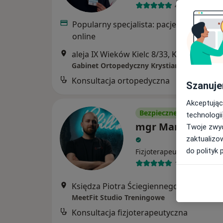
490 opinii
Popularny specjalista: pacjenci chętnie 
online
aleja IX Wieków Kielc 8/33, Kielce
•
Mapa
Gabinet Ortopedyczny Krystian Banaszczyk
Konsultacja ortopedyczna
Szanuje
Akceptując
Bezpieczne płatności
technologii
mgr Marcin Surm
Twoje zwyc
zaktualizo
do polityk 
Fizjoterapeuta
100 opinii
Księdza Piotra Ściegiennego 1/LU3,
MeetFit Studio Treningowe
Konsultacja fizjoterapeutyczna