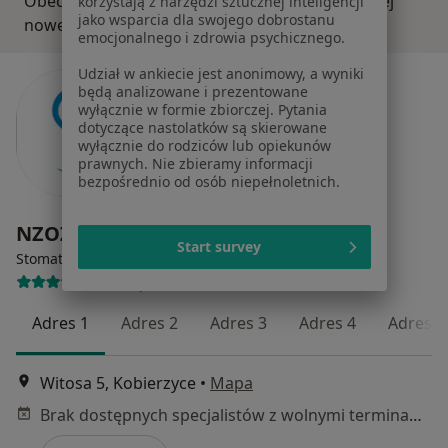
Obecnie nie ma wolnych miejsc. Sprawdź później
korzystają z narzędzi sztucznej inteligencji
jako wsparcia dla swojego dobrostanu
nowe oferty.
emocjonalnego i zdrowia psychicznego.
Udział w ankiecie jest anonimowy, a wyniki
będą analizowane i prezentowane
wyłącznie w formie zbiorczej. Pytania
dotyczące nastolatków są skierowane
wyłącznie do rodziców lub opiekunów
prawnych. Nie zbieramy informacji
bezpośrednio od osób niepełnoletnich.
NZOZ „Twój Lekarz”
Start survey
·
Więcej
Stomatologia, Medycyna rodzinna, Pediatria
1055 opinii
Adres 1
Adres 2
Adres 3
Adres 4
Adres 5
Witosa 5, Kobierzyce
•
Mapa
Brak dostępnych specjalistów z wolnymi terminami w tym centrum medycznym.