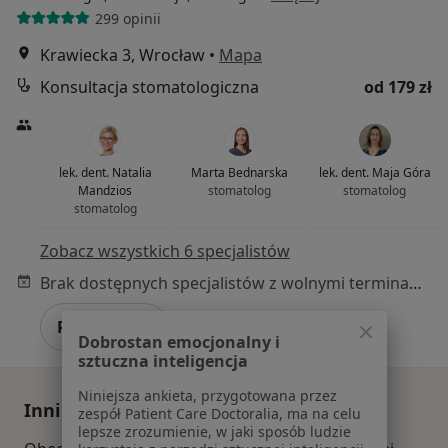
299 opinii
Krawiecka 3, Wrocław
•
Mapa
Konsultacja stomatologiczna
od 179 zł
lek. dent. Natalia
Marta Bednarska
lek. dent. Maja Góra
Mandzios
stomatolog
stomatolog
stomatolog
Zobacz wszystkich 6 specjalistów
Brak dostępnych specjalistów z wolnymi terminami w tym centrum medycznym.
Pokaż profil
Dobrostan emocjonalny i
sztuczna inteligencja
Niniejsza ankieta, przygotowana przez
Inni specjaliści w Twojej okolicy
zespół Patient Care Doctoralia, ma na celu
lepsze zrozumienie, w jaki sposób ludzie