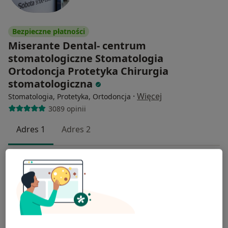
Bezpieczne płatności
Miserante Dental- centrum
stomatologiczne Stomatologia
Ortodoncja Protetyka Chirurgia
stomatologiczna
·
Więcej
Stomatologia, Protetyka, Ortodoncja
3089 opinii
Adres 1
Adres 2
Ofiar Oświęcimskich 15, Wrocław
•
Mapa
Konsultacja stomatologiczna
od 150 zł
lek. dent. Magdalena
lek. dent. Anastasiia
lek. dent. Malwina