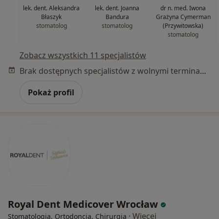
lek. dent. Aleksandra
lek. dent. Joanna
dr n. med. Iwona
Błaszyk
Bandura
Grażyna Cymerman
stomatolog
stomatolog
(Przywitowska)
stomatolog
Zobacz wszystkich 11 specjalistów
Brak dostępnych specjalistów z wolnymi terminami w tym centrum medycznym.
Pokaż profil
Royal Dent Medicover Wrocław
·
Więcej
Stomatologia, Ortodoncja, Chirurgia