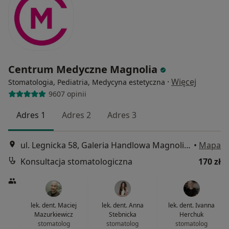
Centrum Medyczne Magnolia
·
Więcej
Stomatologia, Pediatria, Medycyna estetyczna
9607 opinii
Adres 1
Adres 2
Adres 3
ul. Legnicka 58, Galeria Handlowa Magnolia Park, Wrocław
•
Mapa
Konsultacja stomatologiczna
170 zł
lek. dent. Maciej
lek. dent. Anna
lek. dent. Ivanna
Mazurkiewicz
Stebnicka
Herchuk
stomatolog
stomatolog
stomatolog