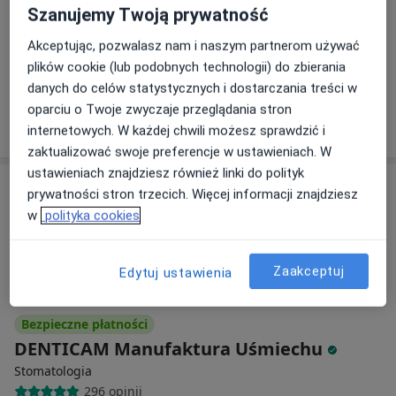
Kukuła
Sapunova
Grygiel
Szanujemy Twoją prywatność
stomatolog
stomatolog
stomatolog
Akceptując, pozwalasz nam i naszym partnerom używać
Zobacz wszystkich 4 specjalistów
plików cookie (lub podobnych technologii) do zbierania
Brak dostępnych specjalistów z wolnymi terminami w tym centrum medycznym.
danych do celów statystycznych i dostarczania treści w
oparciu o Twoje zwyczaje przeglądania stron
Pokaż profil
internetowych. W każdej chwili możesz sprawdzić i
zaktualizować swoje preferencje w ustawieniach. W
ustawieniach znajdziesz również linki do polityk
prywatności stron trzecich. Więcej informacji znajdziesz
w
polityka cookies
Zaakceptuj
Edytuj ustawienia
Bezpieczne płatności
DENTICAM Manufaktura Uśmiechu
Stomatologia
296 opinii