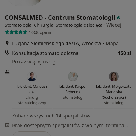
CONSALMED - Centrum Stomatologii
·
Więcej
Stomatologia, Chirurgia, Stomatologia dziecięca
1068 opinii
Lucjana Siemieńskiego 4A/1A, Wrocław
•
Mapa
Konsultacja stomatologiczna
150 zł
Pokaż więcej usług
lek. dent. Mateusz
lek. dent. Kacper
lek. dent. Małgorzata
Jeka
Bębenek
Manelska
chirurg
stomatolog
(Suchorzepka)
stomatologiczny
stomatolog
Zobacz wszystkich 14 specjalistów
Brak dostępnych specjalistów z wolnymi terminami w tym centrum medycznym.