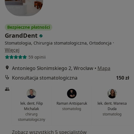
Bezpieczne płatności
GrandDent
·
Stomatologia, Chirurgia stomatologiczna, Ortodoncja
Więcej
59 opinii
Antoniego Słonimskiego 2, Wrocław
•
Mapa
Konsultacja stomatologiczna
150 zł
lek. dent. Filip
Raman Antsiparuk
lek. dent. Wanesa
Michalak
stomatolog
Duda
chirurg
stomatolog
stomatologiczny
Zobacz wszystkich 5 specjalistów