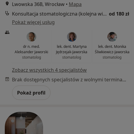
Lwowska 36B, Wrocław
•
Mapa
Konsultacja stomatologiczna (kolejna wizyta)
od 180 zł
Pokaż więcej usług
dr n. med.
lek. dent. Martyna
lek. dent. Monika
Aleksander Jaworski
Jędrzejak-Jaworska
Śliwkiewicz-Jaworska
stomatolog
stomatolog
stomatolog
Zobacz wszystkich 4 specjalistów
Brak dostępnych specjalistów z wolnymi terminami w tym centrum medycznym.
Pokaż profil