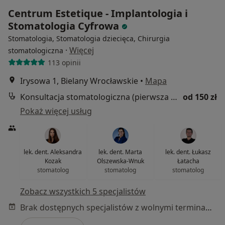
Centrum Estetique - Implantologia i
Stomatologia Cyfrowa
Stomatologia, Stomatologia dziecięca, Chirurgia
·
Więcej
stomatologiczna
113 opinii
Irysowa 1, Bielany Wrocławskie
•
Mapa
Konsultacja stomatologiczna (pierwsza wizyta)
od 150 zł
Pokaż więcej usług
lek. dent. Aleksandra
lek. dent. Marta
lek. dent. Łukasz
Kozak
Olszewska-Wnuk
Łatacha
stomatolog
stomatolog
stomatolog
Zobacz wszystkich 5 specjalistów
Brak dostępnych specjalistów z wolnymi terminami w tym centrum medycznym.