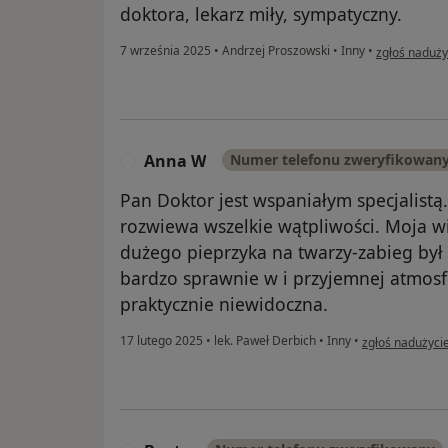
doktora, lekarz miły, sympatyczny.
w opinii uży
7 września 2025
•
Andrzej Proszowski
•
Inny
•
zgłoś naduży
Anna W
Numer telefonu zweryfikowan
A
Pan Doktor jest wspaniałym specjalistą
rozwiewa wszelkie wątpliwości. Moja wi
dużego pieprzyka na twarzy-zabieg był
bardzo sprawnie w i przyjemnej atmosfe
praktycznie niewidoczna.
w opinii użytk
17 lutego 2025
•
lek. Paweł Derbich
•
Inny
•
zgłoś nadużyci