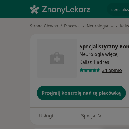
specjaliz
Strona Główna
Placówki
Neurologia
Kali
Zmień mi
Specjalistyczny Ko
Neurologia
więcej
Kalisz
1 adres
34 opinie
Przejmij kontrolę nad tą placówką
Usługi
Specjaliści