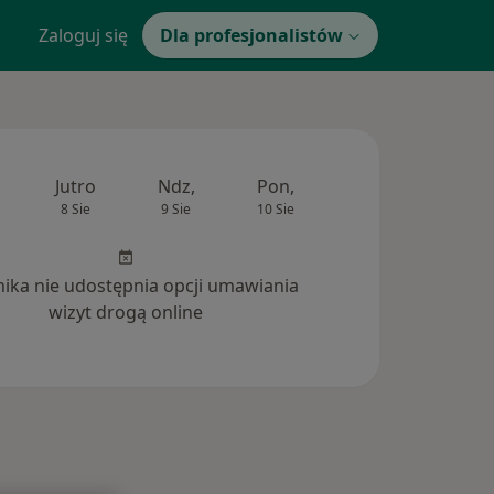
Zaloguj się
Dla profesjonalistów
Jutro
Ndz,
Pon,
Wt,
Śr,
8 Sie
9 Sie
10 Sie
11 Sie
12 Si
inika nie udostępnia opcji umawiania
wizyt drogą online