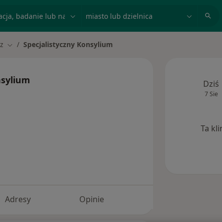
acja, badanie lub nazwisko
miasto lub dzielnica
sz
Specjalistyczny Konsylium
asto
Zmień miasto
nsylium
Dziś
7 Sie
Ta kl
Adresy
Opinie