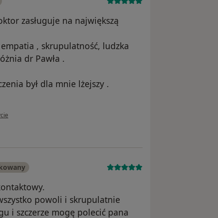
oktor zasługuje na największą
 empatia , skrupulatność, ludzka
óżnia dr Pawła .
zenia był dla mnie lżejszy .
tkownika Zaneta
cie
ikowany
kontaktowy.
wszystko powoli i skrupulatnie
gu i szczerze mogę polecić pana