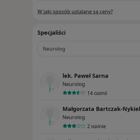
W jaki sposób ustalane są ceny?
Specjaliści
Neurolog
lek. Paweł Sarna
Neurolog
14 opinii
Małgorzata Bartczak-Nykie
Neurolog
2 opinie