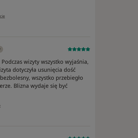
tkownika Urszula Malec
cie
y
. Podczas wizyty wszystko wyjaśnia,
zyta dotyczyła usunięcia dość
 bezbolesny, wszystko przebiegło
rze. Blizna wydaje się być
ownika Anna W
e