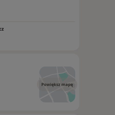
cz
Powiększ mapę