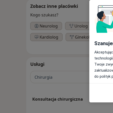
Zobacz inne placówki
Kogo szukasz?
Neurolog
Urolog
Chir
Kardiolog
Ginekolog
Szanuje
Akceptując
technologii
Usługi
Twoje zwyc
zaktualizo
do polityk 
Chirurgia
Konsultacja chirurgiczna