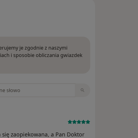
rujemy je zgodnie z naszymi
iach i sposobie obliczania gwiazdek
ięcej o opiniach
niach
m się zaopiekowana, a Pan Doktor