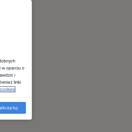
odobnych
i w oparciu o
awdzić i
wnież linki
 cookies
akceptuj