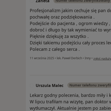
Zaneta
Numer telefonu zweryfikowany
Z
Profesjonalizm jakim cechuje się pan d
pochwałę oraz podziękowania .
Podejście do pacjenta , ogrom wiedzy ,
dobroć i długo by tak wymieniać to wyr
Pięknie dziękuję za wszytko .
Dzięki takiemu podejściu cały proces lec
Polecam z całego serca .
w opinii uży
11 września 2025
•
lek. Paweł Derbich
•
Inny
•
zgłoś naduży
Urszula Malec
Numer telefonu zweryf
U
Lekarz godny polecenia, bardzo miły i 
W lipcu trafiłam na wizytę, pan doktor 
wytłumaczył. Aktualnie jestem po zabie