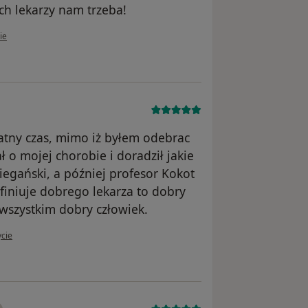
ch lekarzy nam trzeba!
ownika Iza
ie
atny czas, mimo iż byłem odebrac
 o mojej chorobie i doradził jakie
iegański, a później profesor Kokot
efiniuje dobrego lekarza to dobry
wszystkim dobry człowiek.
ytkownika Adam
ycie