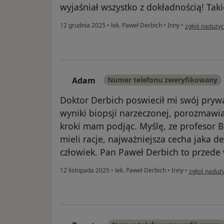
wyjaśniał wszystko z dokładnością! Taki
w opinii użytk
12 grudnia 2025
•
lek. Paweł Derbich
•
Inny
•
zgłoś nadużyc
Adam
Numer telefonu zweryfikowany
A
Doktor Derbich poswiecił mi swój pryw
wyniki biopsji narzeczonej, porozmawiał
kroki mam podjąc. Myślę, ze profesor B
mieli racje, najważniejsza cecha jaka d
człowiek. Pan Paweł Derbich to przede 
w opinii uż
12 listopada 2025
•
lek. Paweł Derbich
•
Inny
•
zgłoś naduż