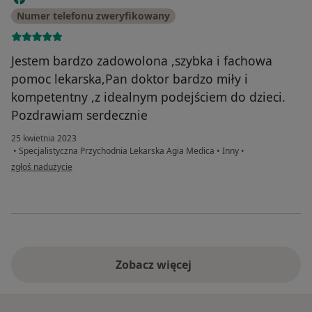
Numer telefonu zweryfikowany
Jestem bardzo zadowolona ,szybka i fachowa
pomoc lekarska,Pan doktor bardzo miły i
kompetentny ,z idealnym podejściem do dzieci.
Pozdrawiam serdecznie
25 kwietnia 2023
•
Specjalistyczna Przychodnia Lekarska Agia Medica
•
Inny
•
w opinii użytkownika Marlena Marciniak
zgłoś nadużycie
Zobacz więcej