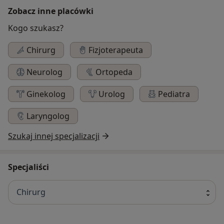
Zobacz inne placówki
Kogo szukasz?
Chirurg
Fizjoterapeuta
Neurolog
Ortopeda
Ginekolog
Urolog
Pediatra
Laryngolog
Szukaj innej specjalizacji
Specjaliści
Chirurg