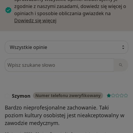
zgodnie z naszymi zasadami, dowiedz się więcej o
opiniach i sposobie obliczania gwiazdek na
Dowiedz się więcej o opiniach
Dowiedz się więcej
Szukaj w opiniach
Szymon
Numer telefonu zweryfikowany
S
Bardzo nieprofesjonalne zachowanie. Taki
poziom kultury osobistej jest nieakceptowalny w
zawodzie medycznym.
w opinii użytkownika Szymon