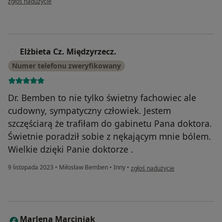
zgłoś nadużycie
Elżbieta Cz. Międzyrzecz.
E
Numer telefonu zweryfikowany
Dr. Bemben to nie tylko świetny fachowiec ale
cudowny, sympatyczny człowiek. Jestem
szczęściarą że trafiłam do gabinetu Pana doktora.
Świetnie poradził sobie z nękającym mnie bólem.
Wielkie dzięki Panie doktorze .
w opinii użytkownika Elżbieta Cz.
9 listopada 2023
•
Miłosław Bemben
•
Inny
•
zgłoś nadużycie
Marlena Marciniak
M