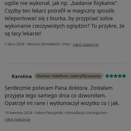
ogóle nie wykonał, jak np. „badanie fizykalne”.
Czyżby ten lekarz potrafił w magiczny sposób
teleportować się z biurka, by przypisać sobie
wykonanie rzeczywistych oględzin? To przykre, że
są tacy lekarze!
w opinii użytkownika Niezadowolon
1 lipca 2024
•
Mariusz Borowiecki
•
Inny
•
zgłoś nadużycie
Karolina
Numer telefonu zweryfikowany
K
Serdecznie polecam Pana doktora. Zostałam
przyjęta tego samego dnia co dzwoniłam.
Opatrzył mi rane i wytłumaczył wszytko co i jak.
19 kwietnia 2024
•
Adam Ptaszyński
•
Konsultacja chirurgiczna
•
w opinii użytkownika Karolina
zgłoś nadużycie