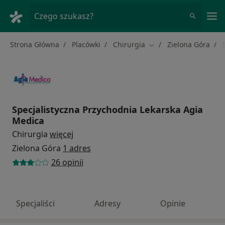
Me
Czego szukasz?
Strona Główna
Placówki
Chirurgia
Zielona Góra
Zmień miasto
Specjalistyczna Przychodnia Lekarska Agia
Medica
Chirurgia
więcej
Zielona Góra
1 adres
26 opinii
Specjaliści
Adresy
Opinie