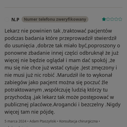
N.P
Numer telefonu zweryfikowany
N
Lekarz nie powinien tak ,traktować pacjentów
podczas badania które przeprowadził stwierdził
do usunięcia ,dobrze tak miało być,poproszony o
ponowne zbadanie innej części odbruknął że już
więcej nie będzie oglądał i mam dać spokój ,że
mu się nie chce już wstać cytuje .Jest zmęczony i
nie musi już nic robić .Marudził ile to wykonał
zabiegów jako pacjent można się poczuć źle
potraktowanym ,współczuję ludzią którzy tu
przychodzą ,jak lekarz tak może postępować w
publicznej placówce.Arogancki i bezczelny .Nigdy
więcej tam nie pójdę.
5 marca 2024
•
Adam Ptaszyński
•
Konsultacja chirurgiczna
•
w opinii użytkownika N.P