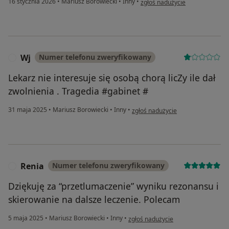
16 stycznia 2026
•
Mariusz Borowiecki
•
Inny
•
zgłoś nadużycie
Wj
Numer telefonu zweryfikowany
W
Lekarz nie interesuje się osobą chorą licZy ile dał
zwolnienia . Tragedia #gabinet #
w opinii użytkownika Wj
31 maja 2025
•
Mariusz Borowiecki
•
Inny
•
zgłoś nadużycie
Renia
Numer telefonu zweryfikowany
R
Dziękuję za “przetlumaczenie” wyniku rezonansu i
skierowanie na dalsze leczenie. Polecam
w opinii użytkownika Renia
5 maja 2025
•
Mariusz Borowiecki
•
Inny
•
zgłoś nadużycie