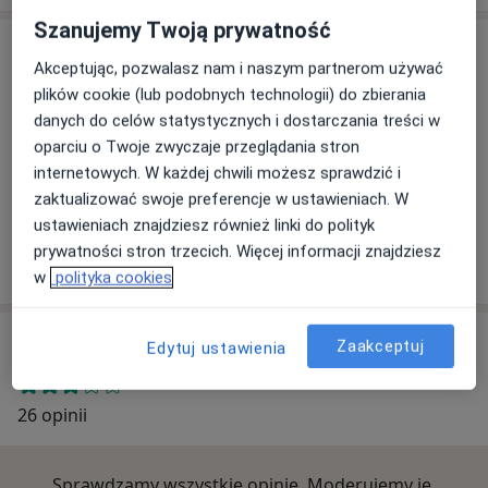
Szanujemy Twoją prywatność
Adres
Akceptując, pozwalasz nam i naszym partnerom używać
plików cookie (lub podobnych technologii) do zbierania
danych do celów statystycznych i dostarczania treści w
Powiększ mapę
oparciu o Twoje zwyczaje przeglądania stron
internetowych. W każdej chwili możesz sprawdzić i
zaktualizować swoje preferencje w ustawieniach. W
ustawieniach znajdziesz również linki do polityk
Specjalistyczna Przychodnia Lekarska Agia Medica
prywatności stron trzecich. Więcej informacji znajdziesz
Wyszyńskiego 99, 65-536 Zielona Góra
w
polityka cookies
Opinie o specjalistach (26)
Zaakceptuj
Edytuj ustawienia
26 opinii
Sprawdzamy wszystkie opinie. Moderujemy je