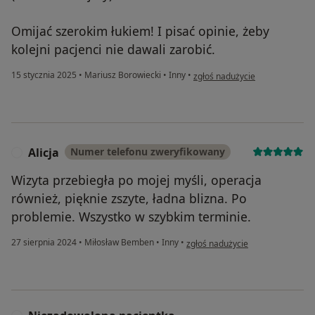
Omijać szerokim łukiem! I pisać opinie, żeby
kolejni pacjenci nie dawali zarobić.
w opinii użytkownika HM
15 stycznia 2025
•
Mariusz Borowiecki
•
Inny
•
zgłoś nadużycie
Alicja
Numer telefonu zweryfikowany
A
Wizyta przebiegła po mojej myśli, operacja
również, pięknie zszyte, ładna blizna. Po
problemie. Wszystko w szybkim terminie.
w opinii użytkownika Alicja
27 sierpnia 2024
•
Miłosław Bemben
•
Inny
•
zgłoś nadużycie