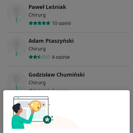
Paweł Leśniak
Chirurg
10 opinii
Adam Ptaszyński
Chirurg
4 opinie
Godzisław Chumiński
Chirurg
3 opinie
Jakub Apolinarski
Chirurg