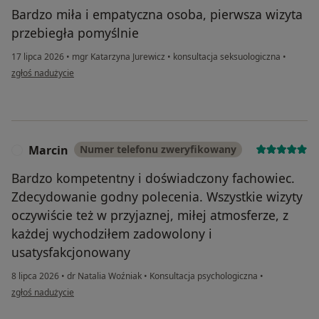
Bardzo miła i empatyczna osoba, pierwsza wizyta
przebiegła pomyślnie
17 lipca 2026
•
mgr Katarzyna Jurewicz
•
konsultacja seksuologiczna
•
w opinii użytkownika ES
zgłoś nadużycie
Marcin
Numer telefonu zweryfikowany
M
Bardzo kompetentny i doświadczony fachowiec.
Zdecydowanie godny polecenia. Wszystkie wizyty
oczywiście też w przyjaznej, miłej atmosferze, z
każdej wychodziłem zadowolony i
usatysfakcjonowany
8 lipca 2026
•
dr Natalia Woźniak
•
Konsultacja psychologiczna
•
w opinii użytkownika Marcin
zgłoś nadużycie