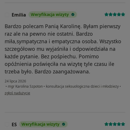
Emilia
Weryfikacja wizyty
E
Bardzo polecam Panią Karolinę. Byłam pierwszy
raz ale na pewno nie ostatni. Bardzo
miła,sympatyczna i empatyczna osoba. Wszystko
szczegółowo mu wyjaśniła i odpowiedziała na
każde pytanie. Bez pośpiechu. Pomimo
opóźnienia poświęciła na wizytę tyle czasu ile
trzeba było. Bardzo zaangażowana.
24 lipca 2026
•
mgr Karolina Szpoton
•
konsultacja seksuologiczna dzieci i młodzieży
•
w opinii użytkownika Emilia
zgłoś nadużycie
ES
Weryfikacja wizyty
E