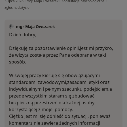
5 lipca 2026
•
mgr Maja Owczarek
•
Konsultacja psychologiczna
•
w opinii użytkownika Patryk
zgłoś nadużycie
mgr Maja Owczarek
Dzień dobry,
Dziękuję za pozostawienie opinii.Jest mi przykro,
że wizyta została przez Pana odebrana w taki
sposób.
W swojej pracy kieruję się obowiązującymi
standardami zawodowymi,zasadami etyki oraz
indywidualnym i pełnym szacunku podejściem,a
przede wszystkim staram się zbudować
bezpieczną przestrzeń dla każdej osoby
korzystającej z mojej pomocy.
Ciężko jest mi się odnieść do sytuacji, ponieważ
komentarz nie zawiera żadnych informacji