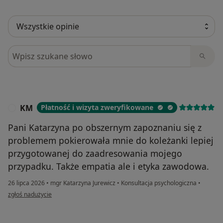
Szukaj w opiniach
KM
Płatność i wizyta zweryfikowane
K
Pani Katarzyna po obszernym zapoznaniu się z
problemem pokierowała mnie do koleżanki lepiej
przygotowanej do zaadresowania mojego
przypadku. Także empatia ale i etyka zawodowa.
26 lipca 2026
•
mgr Katarzyna Jurewicz
•
Konsultacja psychologiczna
•
w opinii użytkownika KM
zgłoś nadużycie