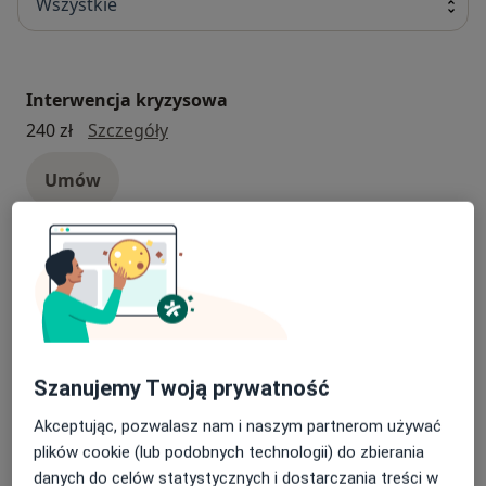
Wszystkie
Interwencja kryzysowa
interwencja kryzysowa
240 zł
Szczegóły
Umów
Konsultacja psychologiczna
Konsultacja psychologiczna
160 zł - 250 zł
Szczegóły
Umów
Szanujemy Twoją prywatność
Konsultacja seksuologiczna
Akceptując, pozwalasz nam i naszym partnerom używać
konsultacja seksuologiczna
160 zł - 230 zł
Szczegóły
plików cookie (lub podobnych technologii) do zbierania
danych do celów statystycznych i dostarczania treści w