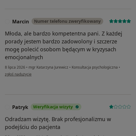
Marcin
Numer telefonu zweryfikowany
M
Młoda, ale bardzo kompetentna pani. Z każdej
porady jestem bardzo zadowolony i szczerze
mogę polecić osobom będącym w kryzysach
emocjonalnych
8 lipca 2026
•
mgr Katarzyna Jurewicz
•
Konsultacja psychologiczna
•
w opinii użytkownika Marcin
zgłoś nadużycie
Patryk
Weryfikacja wizyty
P
Odradzam wizytę. Brak profesjonalizmu w
podejściu do pacjenta