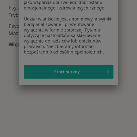
jako wsparcia dla swojego dobrostanu
Psychologia centra medyczne w Piotrkowie
emocjonalnego i zdrowia psychicznego.
Trybunalskim
Udział w ankiecie jest anonimowy, a wyniki
będą analizowane i prezentowane
Psychologia centra medyczne w Tomaszowie
wyłącznie w formie zbiorczej. Pytania
Mazowieckim
dotyczące nastolatków są skierowane
wyłącznie do rodziców lub opiekunów
Więcej (11)
prawnych. Nie zbieramy informacji
Więcej w kategorii: Centra medyczne Psycholog
bezpośrednio od osób niepełnoletnich.
Start survey