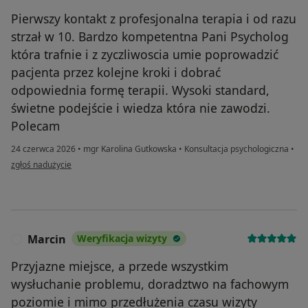
Pierwszy kontakt z profesjonalna terapia i od razu
strzał w 10. Bardzo kompetentna Pani Psycholog
która trafnie i z zyczliwoscia umie poprowadzić
pacjenta przez kolejne kroki i dobrać
odpowiednia formę terapii. Wysoki standard,
świetne podejście i wiedza która nie zawodzi.
Polecam
24 czerwca 2026
•
mgr Karolina Gutkowska
•
Konsultacja psychologiczna
•
w opinii użytkownika Marta
zgłoś nadużycie
Marcin
Weryfikacja wizyty
M
Przyjazne miejsce, a przede wszystkim
wysłuchanie problemu, doradztwo na fachowym
poziomie i mimo przedłużenia czasu wizyty