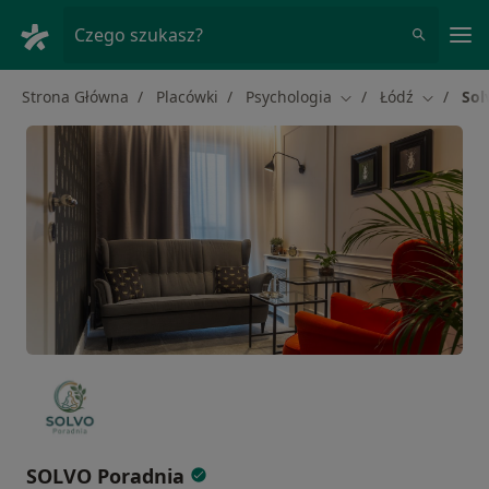
Me
Czego szukasz?
Strona Główna
Placówki
Psychologia
Łódź
Sol
Zmień miasto
Zmień mi
SOLVO Poradnia