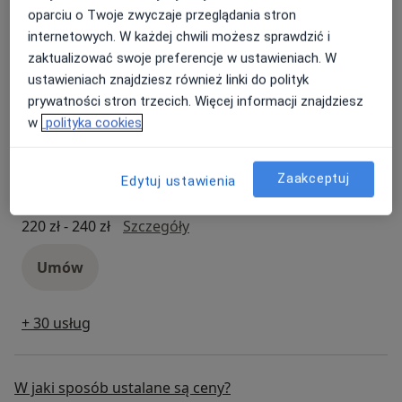
Umów
oparciu o Twoje zwyczaje przeglądania stron
internetowych. W każdej chwili możesz sprawdzić i
zaktualizować swoje preferencje w ustawieniach. W
Poradnictwo dla rodziców
ustawieniach znajdziesz również linki do polityk
poradnictwo dla rodziców
230 zł - 240 zł
Szczegóły
prywatności stron trzecich. Więcej informacji znajdziesz
w
polityka cookies
Umów
Zaakceptuj
Edytuj ustawienia
Poradnictwo psychologiczne
poradnictwo psychologiczne
220 zł - 240 zł
Szczegóły
Umów
+ 30 usług
W jaki sposób ustalane są ceny?