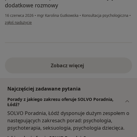
dodatkowe rozmowy
16 czerwca 2026
•
mgr Karolina Gutkowska
•
Konsultacja psychologiczna
•
w opinii użytkownika Marcin
zgłoś nadużycie
Zobacz więcej
Najczęściej zadawane pytania
Porady z jakiego zakresu oferuje SOLVO Poradnia,
Łódź?
SOLVO Poradnia, Łódź dysponuje dużym zespołem o
następujących zakresach porad: psychologia,
psychoterapia, seksuologia, psychologia dziecięca.