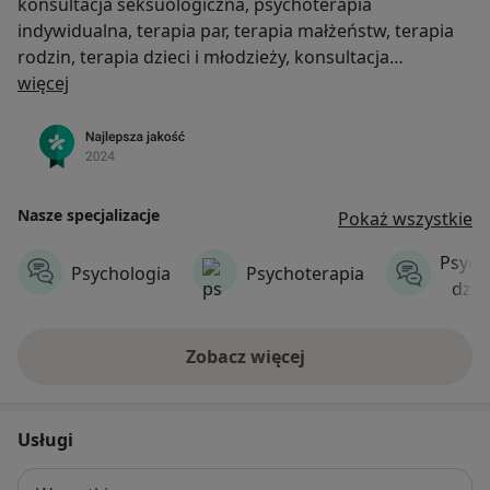
konsultacja seksuologiczna, psychoterapia
indywidualna, terapia par, terapia małżeństw, terapia
rodzin, terapia dzieci i młodzieży, konsultacja
O nas
seksuologiczna dla dzieci i młodzieży. Udzielamy
więcej
porad, konsultacji, prowadzimy warsztaty z zakresu
psychologii oraz seksuologii. Przeprowadzamy
badania psychologiczne, takie jak MMPI, DIVA.
Jesteśmy pasjonatami swojego zawodu. Stale
podnosimy swoje kwalifikacje uczestnicząc w
Nasze specjalizacje
Pokaż wszystkie
szkoleniach, kursach i konferencjach. Nasza praca
Psych
podlega superwizjii.
Psychologia
Psychoterapia
dzie
Zobacz więcej
Usługi