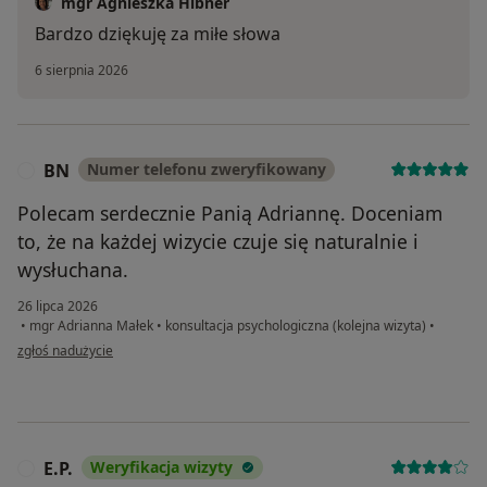
mgr Agnieszka Hibner
Bardzo dziękuję za miłe słowa
6 sierpnia 2026
BN
Numer telefonu zweryfikowany
B
Polecam serdecznie Panią Adriannę. Doceniam
to, że na każdej wizycie czuje się naturalnie i
wysłuchana.
26 lipca 2026
•
mgr Adrianna Małek
•
konsultacja psychologiczna (kolejna wizyta)
•
w opinii użytkownika BN
zgłoś nadużycie
E.P.
Weryfikacja wizyty
E