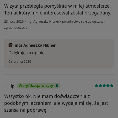
Wizyta przebiegła pomyślnie w miłej atmosferze.
Temat który mnie interesował został przegadany.
23 lipca 2026
•
mgr Agnieszka Hibner
•
poradnictwo seksuologiczne
•
w opinii użytkownika E.P.
zgłoś nadużycie
mgr Agnieszka Hibner
Dziękuję za opinię
6 sierpnia 2026
Jp
Weryfikacja wizyty
J
Wszystko ok. Nie mam doświadczenia z
podobnym leczeniem, ale wydaje mi się, że jest
szansa na poprawę