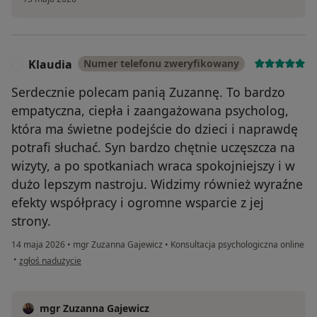
Klaudia
Numer telefonu zweryfikowany
K
Serdecznie polecam panią Zuzannę. To bardzo
empatyczna, ciepła i zaangażowana psycholog,
która ma świetne podejście do dzieci i naprawdę
potrafi słuchać. Syn bardzo chętnie uczęszcza na
wizyty, a po spotkaniach wraca spokojniejszy i w
dużo lepszym nastroju. Widzimy również wyraźne
efekty współpracy i ogromne wsparcie z jej
strony.
14 maja 2026
•
mgr Zuzanna Gajewicz
•
Konsultacja psychologiczna online
w opinii użytkownika Klaudia
•
zgłoś nadużycie
mgr Zuzanna Gajewicz