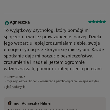
Agnieszka
A
To wyjątkowy psycholog, który pomógł mi
spojrzeć na wiele spraw zupełnie inaczej. Dzięki
jego wsparciu lepiej zrozumiałam siebie, swoje
emocje i sytuacje, z którymi się mierzyłam. Każde
spotkanie daje mi poczucie bezpieczeństwa,
zrozumienia i nadziei. Jestem ogromnie
wdzięczna za tę pomoc i z całego serca polecam.
9 czerwca 2026
•
mgr Agnieszka Hibner
•
konsultacja psychologiczna (kolejna wizyta)
•
w opinii użytkownika Agnieszka
zgłoś nadużycie
mgr Agnieszka Hibner