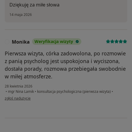
Dziękuję za miłe słowa
14 maja 2026
Monika
Weryfikacja wizyty
M
Pierwsza wizyta, córka zadowolona, po rozmowie
z panią psycholog jest uspokojona i wyciszona,
dostała porady, rozmowa przebiegała swobodnie
w miłej atmosferze.
28 kwietnia 2026
•
mgr Nina Lamik
•
konsultacja psychologiczna (pierwsza wizyta)
•
w opinii użytkownika Monika
zgłoś nadużycie