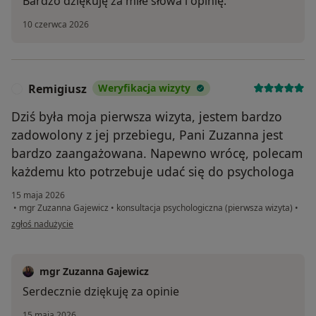
Bardzo dziękuję za miłe słowa i opinię.
10 czerwca 2026
Remigiusz
Weryfikacja wizyty
R
Dziś była moja pierwsza wizyta, jestem bardzo
zadowolony z jej przebiegu, Pani Zuzanna jest
bardzo zaangażowana. Napewno wrócę, polecam
każdemu kto potrzebuje udać się do psychologa
15 maja 2026
•
mgr Zuzanna Gajewicz
•
konsultacja psychologiczna (pierwsza wizyta)
•
w opinii użytkownika Remigiusz
zgłoś nadużycie
mgr Zuzanna Gajewicz
Serdecznie dziękuję za opinie
15 maja 2026