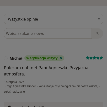
Szukaj w opiniach
Michał
Weryfikacja wizyty
M
Polecam gabinet Pani Agnieszki. Przyjazna
atmosfera.
3 sierpnia 2026
•
mgr Agnieszka Hibner
•
konsultacja psychologiczna (pierwsza wizyta)
•
w opinii użytkownika Michał
zgłoś nadużycie