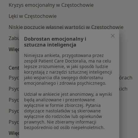
Kryzys emocjonalny w Częstochowie
Lęki w Częstochowie
Niskie poczucie własnej wartości w Częstochowie
Zaburzenia lękowe w Częstochowie
Dobrostan emocjonalny i
sztuczna inteligencja
Więcej (15)
Niniejsza ankieta, przygotowana przez
Więcej w kategorii: Najczęście leczone choroby
zespół Patient Care Doctoralia, ma na celu
lepsze zrozumienie, w jaki sposób ludzie
Centra medyczne Psychologia w pobliżu
korzystają z narzędzi sztucznej inteligencji
Psychologia centra medyczne w Tarnowskich Górach
jako wsparcia dla swojego dobrostanu
emocjonalnego i zdrowia psychicznego.
Psychologia centra medyczne w Piekarach Śląskich
Udział w ankiecie jest anonimowy, a wyniki
Psychologia centra medyczne w Zawierciu
będą analizowane i prezentowane
wyłącznie w formie zbiorczej. Pytania
Psychologia centra medyczne w Radomsku
dotyczące nastolatków są skierowane
wyłącznie do rodziców lub opiekunów
Psychologia centra medyczne w Myszkowie
prawnych. Nie zbieramy informacji
bezpośrednio od osób niepełnoletnich.
Więcej (6)