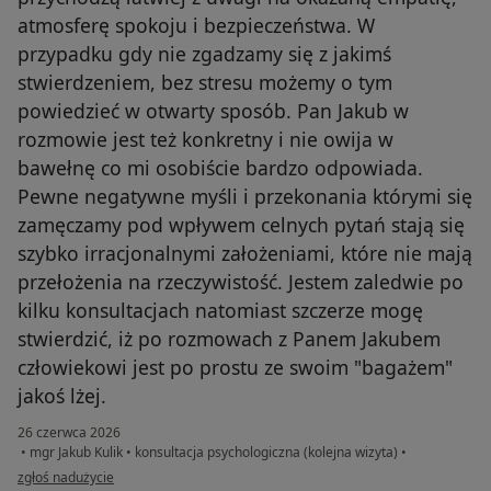
atmosferę spokoju i bezpieczeństwa. W
przypadku gdy nie zgadzamy się z jakimś
stwierdzeniem, bez stresu możemy o tym
powiedzieć w otwarty sposób. Pan Jakub w
rozmowie jest też konkretny i nie owija w
bawełnę co mi osobiście bardzo odpowiada.
Pewne negatywne myśli i przekonania którymi się
zamęczamy pod wpływem celnych pytań stają się
szybko irracjonalnymi założeniami, które nie mają
przełożenia na rzeczywistość. Jestem zaledwie po
kilku konsultacjach natomiast szczerze mogę
stwierdzić, iż po rozmowach z Panem Jakubem
człowiekowi jest po prostu ze swoim "bagażem"
jakoś lżej.
26 czerwca 2026
•
mgr Jakub Kulik
•
konsultacja psychologiczna (kolejna wizyta)
•
w opinii użytkownika Michał
zgłoś nadużycie