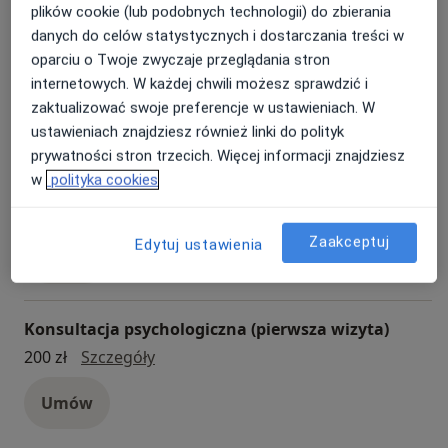
plików cookie (lub podobnych technologii) do zbierania
danych do celów statystycznych i dostarczania treści w
Wizyta domowa
oparciu o Twoje zwyczaje przeglądania stron
Wizyta domowa
280 zł
Szczegóły
internetowych. W każdej chwili możesz sprawdzić i
zaktualizować swoje preferencje w ustawieniach. W
Umów
ustawieniach znajdziesz również linki do polityk
prywatności stron trzecich. Więcej informacji znajdziesz
w
polityka cookies
Konsultacja psychodietetyczna
Konsultacja psychodietetyczna
250 zł
Szczegóły
Zaakceptuj
Edytuj ustawienia
Umów
Konsultacja psychologiczna (pierwsza wizyta)
konsultacja psychologiczna (pierwsza 
200 zł
Szczegóły
Umów