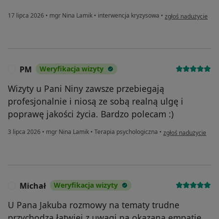
w opinii użytkownika
17 lipca 2026
•
mgr Nina Lamik
•
interwencja kryzysowa
•
zgłoś nadużycie
PM
Weryfikacja wizyty
P
Wizyty u Pani Niny zawsze przebiegają
profesjonalnie i niosą ze sobą realną ulgę i
poprawę jakości życia. Bardzo polecam :)
w opinii użytkownik
3 lipca 2026
•
mgr Nina Lamik
•
Terapia psychologiczna
•
zgłoś nadużycie
Michał
Weryfikacja wizyty
M
U Pana Jakuba rozmowy na tematy trudne
przychodzą łatwiej z uwagi na okazaną empatię,