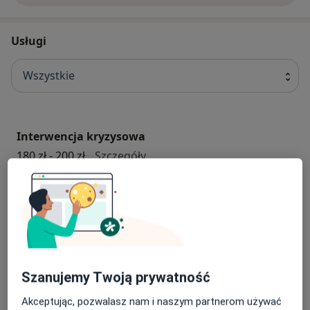
Usługi
Wszystkie
Interwencja kryzysowa
interwencja kryzysowa
180 zł - 200 zł
Szczegóły
Umów
Poradnictwo seksuologiczne
poradnictwo seksuologiczne
200 zł
Szczegóły
Szanujemy Twoją prywatność
Umów
Akceptując, pozwalasz nam i naszym partnerom używać