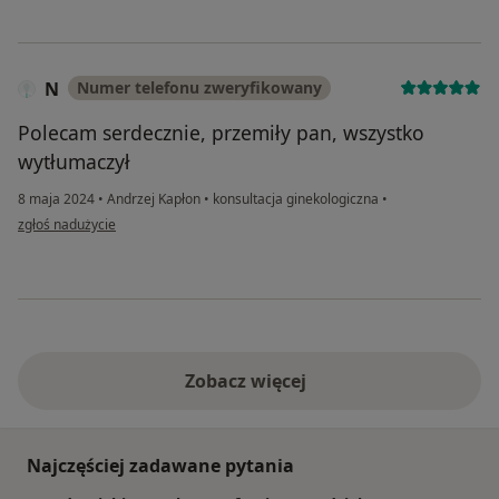
N
Numer telefonu zweryfikowany
Polecam serdecznie, przemiły pan, wszystko
wytłumaczył
8 maja 2024
•
Andrzej Kapłon
•
konsultacja ginekologiczna
•
w opinii użytkownika N
zgłoś nadużycie
Zobacz więcej
Najczęściej zadawane pytania