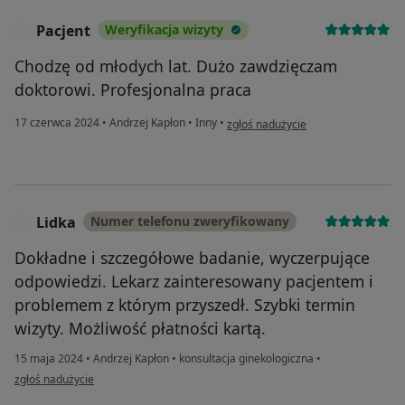
Pacjent
Weryfikacja wizyty
P
Chodzę od młodych lat. Dużo zawdzięczam
doktorowi. Profesjonalna praca
w opinii użytkownika Pacjent
17 czerwca 2024
•
Andrzej Kapłon
•
Inny
•
zgłoś nadużycie
Lidka
Numer telefonu zweryfikowany
L
Dokładne i szczegółowe badanie, wyczerpujące
odpowiedzi. Lekarz zainteresowany pacjentem i
problemem z którym przyszedł. Szybki termin
wizyty. Możliwość płatności kartą.
15 maja 2024
•
Andrzej Kapłon
•
konsultacja ginekologiczna
•
w opinii użytkownika Lidka
zgłoś nadużycie