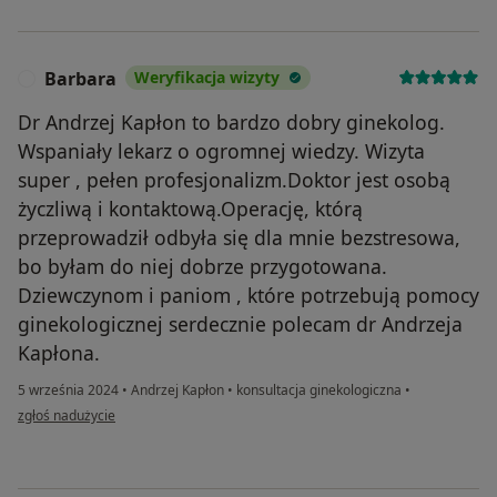
Barbara
Weryfikacja wizyty
B
Dr Andrzej Kapłon to bardzo dobry ginekolog.
Wspaniały lekarz o ogromnej wiedzy. Wizyta
super , pełen profesjonalizm.Doktor jest osobą
życzliwą i kontaktową.Operację, którą
przeprowadził odbyła się dla mnie bezstresowa,
bo byłam do niej dobrze przygotowana.
Dziewczynom i paniom , które potrzebują pomocy
ginekologicznej serdecznie polecam dr Andrzeja
Kapłona.
5 września 2024
•
Andrzej Kapłon
•
konsultacja ginekologiczna
•
w opinii użytkownika Barbara
zgłoś nadużycie