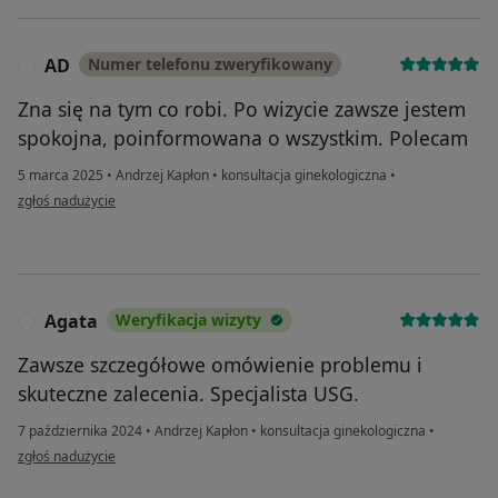
AD
Numer telefonu zweryfikowany
A
Zna się na tym co robi. Po wizycie zawsze jestem
spokojna, poinformowana o wszystkim. Polecam
5 marca 2025
•
Andrzej Kapłon
•
konsultacja ginekologiczna
•
w opinii użytkownika AD
zgłoś nadużycie
Agata
Weryfikacja wizyty
A
Zawsze szczegółowe omówienie problemu i
skuteczne zalecenia. Specjalista USG.
7 października 2024
•
Andrzej Kapłon
•
konsultacja ginekologiczna
•
w opinii użytkownika Agata
zgłoś nadużycie