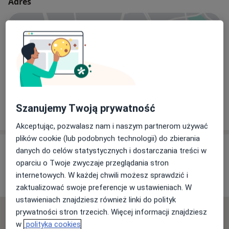
Adres
Powiększ mapę
Samodzielny Publiczny Zespół Opieki Zdrowotnej w Górze
w likwidacji
Szanujemy Twoją prywatność
Hirszfelda 8, 56-200 Góra
Akceptując, pozwalasz nam i naszym partnerom używać
plików cookie (lub podobnych technologii) do zbierania
Opinie o specjalistach (16)
danych do celów statystycznych i dostarczania treści w
oparciu o Twoje zwyczaje przeglądania stron
internetowych. W każdej chwili możesz sprawdzić i
16 opinii
zaktualizować swoje preferencje w ustawieniach. W
ustawieniach znajdziesz również linki do polityk
prywatności stron trzecich. Więcej informacji znajdziesz
Sprawdzamy wszystkie opinie. Moderujemy je
w
polityka cookies
zgodnie z naszymi zasadami, dowiedz się więcej o