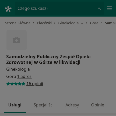
Me
Czego szukasz?
Strona Główna
Placówki
Ginekologia
Góra
Samod
Zmień miasto
Samodzielny Publiczny Zespół Opieki
Zdrowotnej w Górze w likwidacji
Ginekologia
Góra
1 adres
16 opinii
Usługi
Specjaliści
Adresy
Opinie