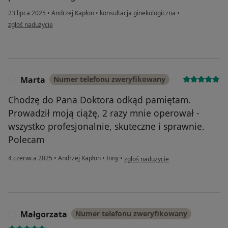
23 lipca 2025
•
Andrzej Kapłon
•
konsultacja ginekologiczna
•
w opinii użytkownika Dominika
zgłoś nadużycie
Marta
Numer telefonu zweryfikowany
M
Chodzę do Pana Doktora odkąd pamiętam.
Prowadził moją ciążę, 2 razy mnie operował -
wszystko profesjonalnie, skuteczne i sprawnie.
Polecam
w opinii użytkownika Marta
4 czerwca 2025
•
Andrzej Kapłon
•
Inny
•
zgłoś nadużycie
Małgorzata
Numer telefonu zweryfikowany
M