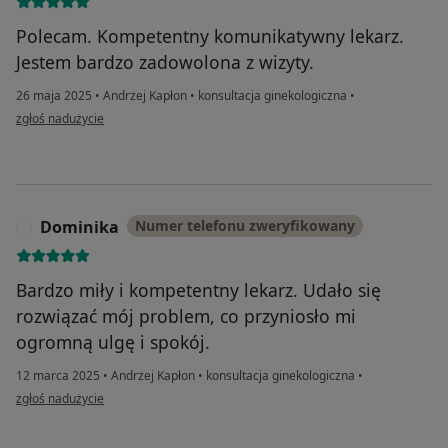
Polecam. Kompetentny komunikatywny lekarz.
Jestem bardzo zadowolona z wizyty.
26 maja 2025
•
Andrzej Kapłon
•
konsultacja ginekologiczna
•
w opinii użytkownika Małgorzata
zgłoś nadużycie
Dominika
Numer telefonu zweryfikowany
D
Bardzo miły i kompetentny lekarz. Udało się
rozwiązać mój problem, co przyniosło mi
ogromną ulgę i spokój.
12 marca 2025
•
Andrzej Kapłon
•
konsultacja ginekologiczna
•
w opinii użytkownika Dominika
zgłoś nadużycie