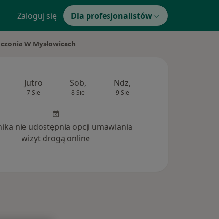
Zaloguj się
Dla profesjonalistów
Boczonia W Mysłowicach
Jutro
Sob,
Ndz,
Pon,
Wt,
7 Sie
8 Sie
9 Sie
10 Sie
11 Si
inika nie udostępnia opcji umawiania
wizyt drogą online