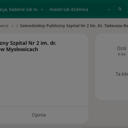
acja, badanie lub nazwisko
miasto lub dzielnica
wice
Samodzielny Publiczny Szpital Nr 2 Im. Dr. Tadeusza 
sto
Zmień miasto
ny Szpital Nr 2 im. dr.
Dziś
 w Mysłowicach
6 Sie
Ta kl
Opinie