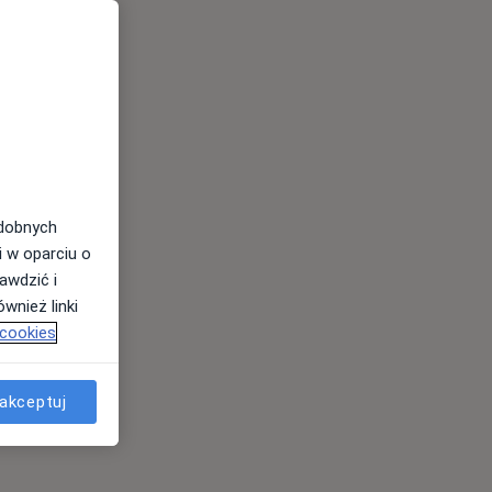
odobnych
i w oparciu o
awdzić i
wnież linki
 cookies
akceptuj