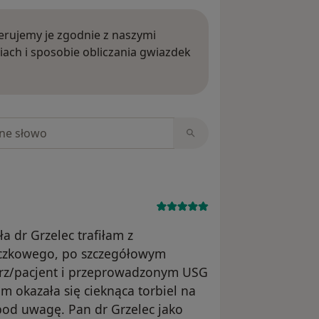
rujemy je zgodnie z naszymi
iach i sposobie obliczania gwiazdek
ięcej o opiniach
niach
a dr Grzelec trafiłam z
aczkowego, po szczegółowym
rz/pacjent i przeprowadzonym USG
 okazała się cieknąca torbiel na
 pod uwagę. Pan dr Grzelec jako