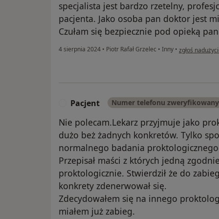
specjalista jest bardzo rzetelny, profes
pacjenta. Jako osoba pan doktor jest mi
Czułam się bezpiecznie pod opieką pan
w opinii użytko
4 sierpnia 2024
•
Piotr Rafał Grzelec
•
Inny
•
zgłoś nadużyc
Pacjent
Numer telefonu zweryfikowany
P
Nie polecam.Lekarz przyjmuje jako pr
dużo beż żadnych konkretów. Tylko spo
normalnego badania proktologicznego. 
Przepisał maści z których jedną zgodni
proktologicznie. Stwierdził że do zabie
konkrety zdenerwował się.
Zdecydowałem się na innego proktologa
miałem już zabieg.