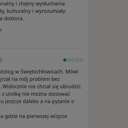
jonalny i chętny wysłuchania
ły, kulturalny i wyrozumiały.
a doktora.
wnika K.S.
ie
oktolog w Świętochłowicach. Mówi
jrzał na mój problem bez
Widocznie nie chciał się ubrudzić.
e z ulotką nie można stosować
gu jeszcze daleko a na pytanie o
 gdzie na pierwszej wizycie