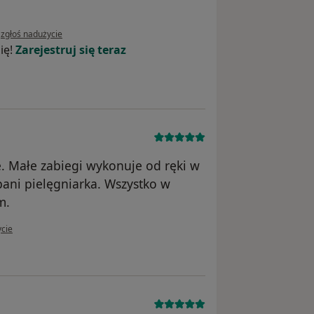
w opinii użytkownika Pacjent
•
zgłoś nadużycie
ię!
Zarejestruj się teraz
. Małe zabiegi wykonuje od ręki w
pani pielęgniarka. Wszystko w
m.
tkownika Ewa
ycie