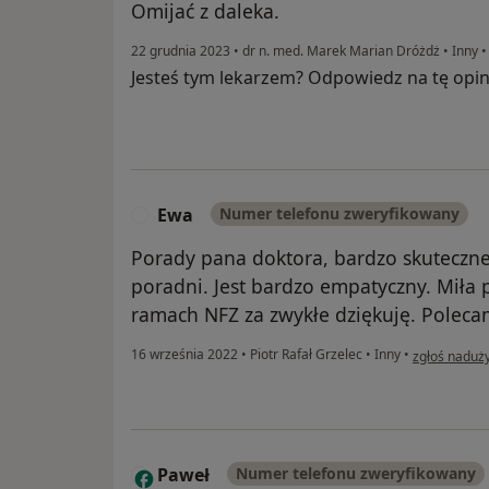
Omijać z daleka.
22 grudnia 2023
•
dr n. med. Marek Marian Dróżdż
•
Inny
Jesteś tym lekarzem? Odpowiedz na tę opin
Ewa
Numer telefonu zweryfikowany
E
Porady pana doktora, bardzo skuteczne
poradni. Jest bardzo empatyczny. Miła 
ramach NFZ za zwykłe dziękuję. Poleca
w opinii uży
16 września 2022
•
Piotr Rafał Grzelec
•
Inny
•
zgłoś naduż
Paweł
Numer telefonu zweryfikowany
P