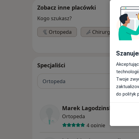
Zobacz inne placówki
Kogo szukasz?
Ortopeda
Chirurg
Lar
Szanuje
Akceptując
Specjaliści
technologii
Twoje zwyc
Ortopeda
zaktualizo
do polityk 
Marek Lagodzinski
Ortopeda
4 opinie