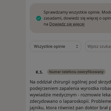
Sprawdzamy wszystkie opinie. Mode
zasadami, dowiedz się więcej o opin
Dowiedz się w
na
Dowiedz się więcej
Szukaj w opi
K.S.
Numer telefonu zweryfikowany
K
Na oddział chirurgii ogólnej pod skrzydł
podejrzeniem zapalenia wyrostka rob
wywiadzie medycznym - rozmowie leka
zdecydowano o laparoskopii. Problemem
jajniku, ktora również pan doktor brał