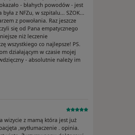
ę okazało - błahych powodów - jest
 była z NFZu, w szpitalu... SZOK...
karzem z powołania. Raz jeszcze
uczyli się od Pana empatycznego
iejsze niż leczenie
czę wszystkiego co najlepsze! PS.
kom działającym w czasie mojej
wdzięczny - absolutnie należy im
ika Konto zostało usunięte
 wizycie z mamą która jest już
cjęta ,wytłumaczenie . opinia.