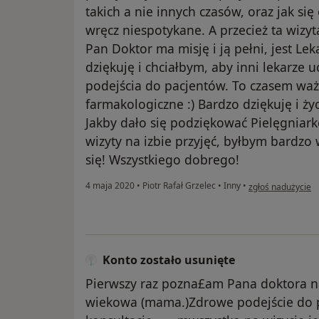
takich a nie innych czasów, oraz jak si
wręcz niespotykane. A przecież ta wizyta
Pan Doktor ma misję i ją pełni, jest Le
dziękuję i chciałbym, aby inni lekarze 
podejścia do pacjentów. To czasem ważn
farmakologiczne :) Bardzo dziękuję i ży
Jakby dało się podziękować Pielęgniar
wizyty na izbie przyjęć, byłbym bardzo 
się! Wszystkiego dobrego!
w opinii użytkown
4 maja 2020
•
Piotr Rafał Grzelec
•
Inny
•
zgłoś nadużycie
Konto zostało usunięte
Pierwszy raz pozna£am Pana doktora na
wiekowa (mama.)Zdrowe podejście do pa