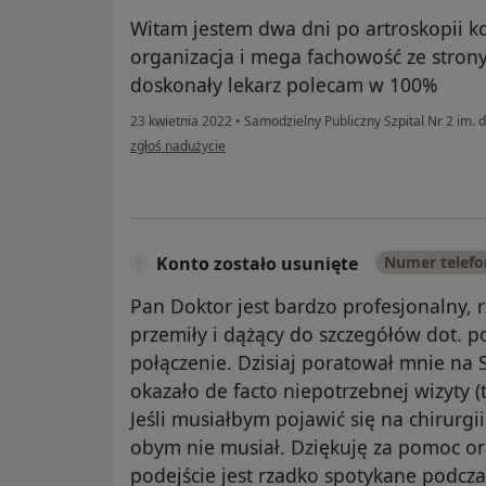
Witam jestem dwa dni po artroskopii ko
organizacja i mega fachowość ze stron
doskonały lekarz polecam w 100%
23 kwietnia 2022
•
Samodzielny Publiczny Szpital Nr 2 im.
w opinii użytkownika Paweł
zgłoś nadużycie
Konto zostało usunięte
Numer telef
Pan Doktor jest bardzo profesjonalny, 
przemiły i dążący do szczegółów dot. 
połączenie. Dzisiaj poratował mnie na 
okazało de facto niepotrzebnej wizyty 
Jeśli musiałbym pojawić się na chirurgii
obym nie musiał. Dziękuję za pomoc or
podejście jest rzadko spotykane podcza