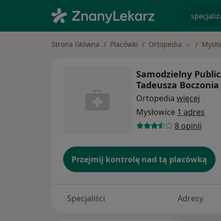
specjaliz
Strona Główna
Placówki
Ortopedia
Mysło
Zmień mia
Samodzielny Publicz
Tadeusza Boczonia
Ortopedia
więcej
Mysłowice
1 adres
8 opinii
Przejmij kontrolę nad tą placówką
Specjaliści
Adresy