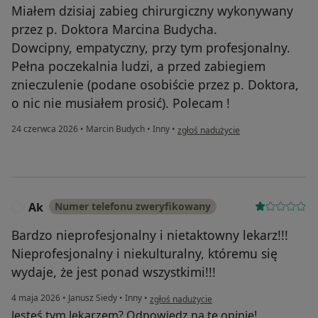
Miałem dzisiaj zabieg chirurgiczny wykonywany
przez p. Doktora Marcina Budycha.
Dowcipny, empatyczny, przy tym profesjonalny.
Pełna poczekalnia ludzi, a przed zabiegiem
znieczulenie (podane osobiście przez p. Doktora,
o nic nie musiałem prosić). Polecam !
w opinii użytkownika Krzysztof Petr
24 czerwca 2026
•
Marcin Budych
•
Inny
•
zgłoś nadużycie
Ak
Numer telefonu zweryfikowany
A
Bardzo nieprofesjonalny i nietaktowny lekarz!!!
Nieprofesjonalny i niekulturalny, któremu się
wydaje, że jest ponad wszystkimi!!!
w opinii użytkownika Ak
4 maja 2026
•
Janusz Siedy
•
Inny
•
zgłoś nadużycie
Jesteś tym lekarzem? Odpowiedz na tę opinię!