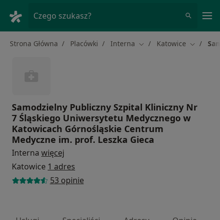
Me
Czego szukasz?
Strona Główna
Placówki
Interna
Katowice
Sam
Zmień miasto
Zmień mi
Samodzielny Publiczny Szpital Kliniczny Nr
7 Śląskiego Uniwersytetu Medycznego w
Katowicach Górnośląskie Centrum
Medyczne im. prof. Leszka Gieca
Interna
więcej
Katowice
1 adres
53 opinie