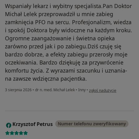
Wspaniały lekarz i wybitny specjalista.Pan Doktor
Michał Lelek przeprowadził u mnie zabieg
zamknięcia PFO na sercu. Profesjonalizm, wiedza
i spokój Doktora były widoczne na każdym kroku.
Ogromne zaangażowanie i świetna opieka
zarówno przed jak i po zabiegu.Dziś czuję się
bardzo dobrze, a efekty zabiegu przerosły moje
oczekiwania. Bardzo dziękuję za przywrócenie
komfortu życia. Z wyrazami szacunku i uznania-
na zawsze wdzięczna pacjentka.
w opinii użytkownika Żaneta .
3 sierpnia 2026
•
dr n. med. Michał Lelek
•
Inny
•
zgłoś nadużycie
Krzysztof Petrus
Numer telefonu zweryfikowany
K