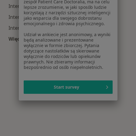
zespół Patient Care Doctoralia, ma na celu
Interna centra medyczne w Zabrzu
lepsze zrozumienie, w jaki sposób ludzie
korzystają z narzędzi sztucznej inteligencji
Interna centra medyczne w Tychach
jako wsparcia dla swojego dobrostanu
emocjonalnego i zdrowia psychicznego.
Interna centra medyczne w Bielsku-Białej
Udział w ankiecie jest anonimowy, a wyniki
Więcej (14)
będą analizowane i prezentowane
Więcej w kategorii: Centra medyczne Interna w
wyłącznie w formie zbiorczej. Pytania
dotyczące nastolatków są skierowane
wyłącznie do rodziców lub opiekunów
prawnych. Nie zbieramy informacji
bezpośrednio od osób niepełnoletnich.
Start survey