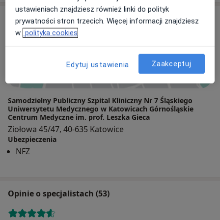
ustawieniach znajdziesz również linki do polityk
Adres
prywatności stron trzecich. Więcej informacji znajdziesz
w
polityka cookies
Powiększ mapę
Zaakceptuj
Edytuj ustawienia
Samodzielny Publiczny Szpital Kliniczny Nr 7 Śląskiego
Uniwersytetu Medycznego w Katowicach Górnośląskie
Centrum Medyczne im. prof. Leszka Gieca
Ziołowa 45/47, 40-635 Katowice
Ubezpieczenia
NFZ
Opinie o specjalistach (53)