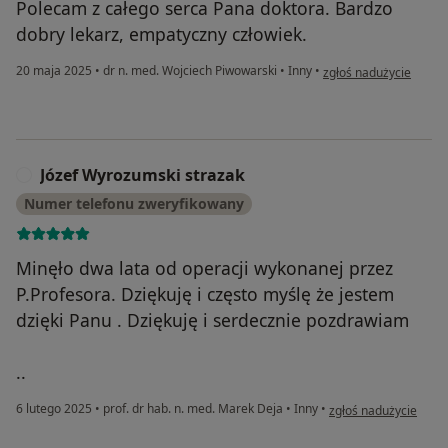
Polecam z całego serca Pana doktora. Bardzo
dobry lekarz, empatyczny człowiek.
w opinii użytkownika 
20 maja 2025
•
dr n. med. Wojciech Piwowarski
•
Inny
•
zgłoś nadużycie
Józef Wyrozumski strazak
J
Numer telefonu zweryfikowany
Minęło dwa lata od operacji wykonanej przez
P.Profesora. Dziękuję i często myślę że jestem
dzięki Panu . Dziękuję i serdecznie pozdrawiam
..
w opinii użytkownika
6 lutego 2025
•
prof. dr hab. n. med. Marek Deja
•
Inny
•
zgłoś nadużycie