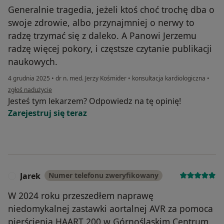
Generalnie tragedia, jeżeli ktoś choć trochę dba o
swoje zdrowie, albo przynajmniej o nerwy to
radzę trzymać się z daleko. A Panowi Jerzemu
radzę więcej pokory, i częstsze czytanie publikacji
naukowych.
4 grudnia 2025
•
dr n. med. Jerzy Kośmider
•
konsultacja kardiologiczna
•
w opinii użytkownika Kamil
zgłoś nadużycie
Jesteś tym lekarzem? Odpowiedz na tę opinię!
Zarejestruj się teraz
Jarek
Numer telefonu zweryfikowany
J
W 2024 roku przeszedłem naprawę
niedomykalnej zastawki aortalnej AVR za pomoca
pierścienia HAART 200 w Górnośląskim Centrum