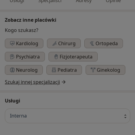
Usługi
Specjaliści
Adresy
Opinie
Zobacz inne placówki
Kogo szukasz?
Kardiolog
Chirurg
Ortopeda
Psychiatra
Fizjoterapeuta
Neurolog
Pediatra
Ginekolog
Szukaj innej specjalizacji
Usługi
Interna