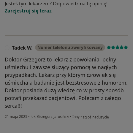
Jesteś tym lekarzem? Odpowiedz na tę opinię!
Zarejestruj się teraz
Tadek W.
Numer telefonu zweryfikowany
T
Doktor Grzegorz to lekarz z powołania, pełny
uśmiechu i zawsze służący pomocą w nagłych
przypadkach. Lekarz przy którym człowiek się
uśmiecha a badanie jest bezstresowe z humorem.
Doktor posiada dużą wiedzę co w prosty sposób
potrafi przekazać pacjentowi. Polecam z całego
serca!!!
w opinii użytkownika Tadek W.
21 maja 2025
•
lek. Grzegorz Jarosiński
•
Inny
•
zgłoś nadużycie