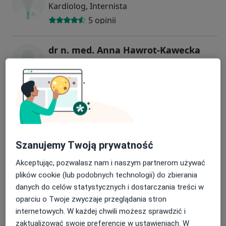
Kardiolog, Internista
5 opinii
dr n. med. Anna Hawrot-Kawecka
Reumatolog, Nefrolog, Internista
17 opinii
dr hab. n. med. Izolda Mrochen-Domin
Onkolog, Internista
100 opinii
Szanujemy Twoją prywatność
Akceptując, pozwalasz nam i naszym partnerom używać
prof. dr hab. n. med. Maciej Sosnowski
plików cookie (lub podobnych technologii) do zbierania
Kardiolog, Internista
danych do celów statystycznych i dostarczania treści w
oparciu o Twoje zwyczaje przeglądania stron
internetowych. W każdej chwili możesz sprawdzić i
+ 12 Specjalistów
zaktualizować swoje preferencje w ustawieniach. W