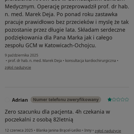
Medycznym. Operację przeprowadził prof. dr hab.
n. med. Marek Deja. Po ponad roku zastawka
pracuje prawidłowo bez przecieków i myslę że tak
pozostanie przez długie lata. Składam serdeczne
podziękowania dla Pana Marka jak i całego
zespołu GCM w Katowicach-Ochojcu.
9 października 2025
•
prof. dr hab. n. med. Marek Deja
•
konsultacja kardiochirurgiczna
•
w opinii użytkownika Jarek
zgłoś nadużycie
Adrian
Numer telefonu zweryfikowany
A
Zero szacunku dla pacjenta. 4h czekania w
poczekalni z osobą 82letnią
w opinii użytkownika Ad
12 czerwca 2025
•
Blanka Janina Brącel-Leśko
•
Inny
•
zgłoś nadużycie