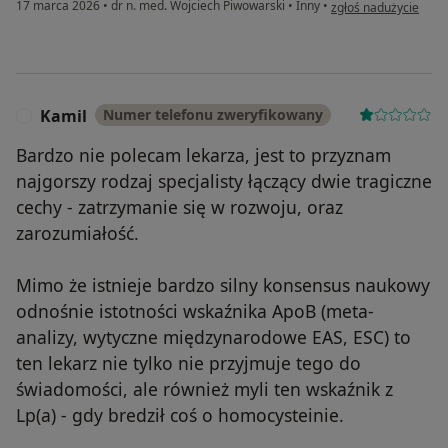
w opinii użytkownika
17 marca 2026
•
dr n. med. Wojciech Piwowarski
•
Inny
•
zgłoś nadużycie
Kamil
Numer telefonu zweryfikowany
K
Bardzo nie polecam lekarza, jest to przyznam
najgorszy rodzaj specjalisty łączący dwie tragiczne
cechy - zatrzymanie się w rozwoju, oraz
zarozumiałość.
Mimo że istnieje bardzo silny konsensus naukowy
odnośnie istotności wskaźnika ApoB (meta-
analizy, wytyczne międzynarodowe EAS, ESC) to
ten lekarz nie tylko nie przyjmuje tego do
świadomości, ale również myli ten wskaźnik z
Lp(a) - gdy bredził coś o homocysteinie.