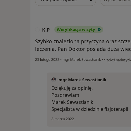
K.P
Weryfikacja wizyty
K
Szybko znaleziona przyczyna oraz szc
leczenia. Pan Doktor posiada dużą wied
w opinii użytko
23 lutego 2022
•
mgr Marek Sewastianik
•
•
zgłoś nadużyci
mgr Marek Sewastianik
Dziękuję za opinię.
Pozdrawiam
Marek Sewastianik
Specjalista w dziedzinie fizjoterapii
8 marca 2022