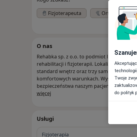
Fizjoterapeuta
Ortopeda
O nas
Szanuje
Rehabka sp. z o.o. to podmiot leczniczy sp
Akceptując
rehabilitacji i fizjoterapii. Lokalizacja w 
technologii
standard wnętrz oraz trzy samodzielne gab
Twoje zwyc
komfortowych warunkach. Wysoką jakości
zaktualizo
bezpieczeństwa naszym pacjentom oczekują
O nas
do polityk 
więcej
Wyróżnia nas:
* Szacunek dla Państwa czasu:
Usługi
- umawiamy wizytę na konkretne godziny, pa
fizjoterapeutę w kolejce oczekujących, m
Fizjoterapia