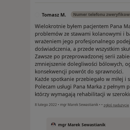
Tomasz M.
Numer telefonu zweryfiko
T
Wielokrotnie byłem pacjentem Pana M
problemów ze stawami kolanowymi i ba
wrażeniem jego profesjonalnego podejś
doświadczenia, a przede wszystkim skut
Zawsze po przeprowadzonej serii zabi
zmniejszenie dolegliwości bólowych, o
konsekwencji powrót do sprawności.
Każde spotkanie przebiegało w miłej i 
Polecam usługi Pana Marka z pełnym 
którzy wymagają rehabilitacji w szerok
w opinii użytko
8 lutego 2022
•
mgr Marek Sewastianik
•
•
zgłoś nadużycie
mgr Marek Sewastianik