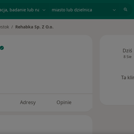
acja, badanie lub nazwisko
miasto lub dzielnica
ystok
Rehabka Sp. Z O.o.
asto
Dziś
8 Sie
Ta kl
Adresy
Opinie