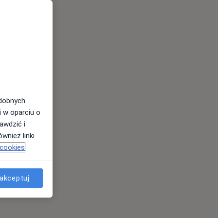
odobnych
i w oparciu o
awdzić i
wnież linki
 cookies
akceptuj