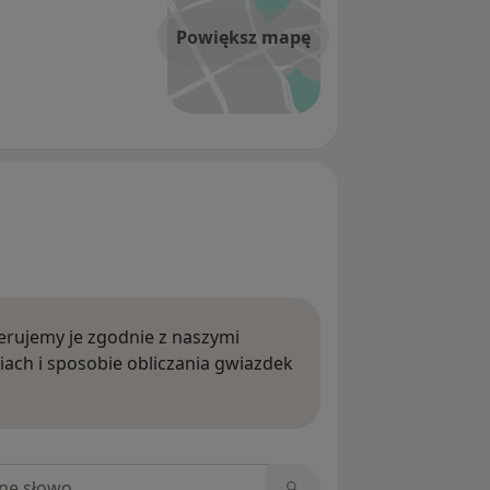
Powiększ mapę
rujemy je zgodnie z naszymi
iach i sposobie obliczania gwiazdek
ięcej o opiniach
niach