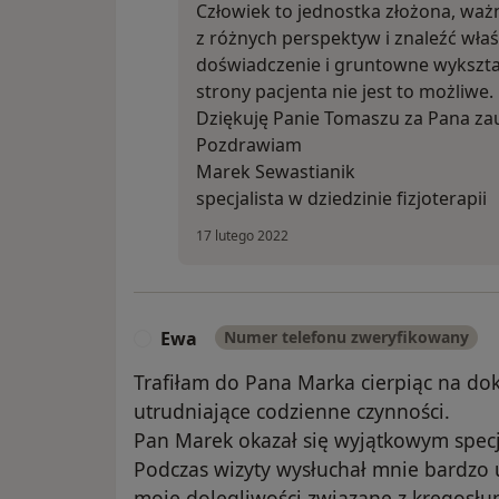
Człowiek to jednostka złożona, ważn
z różnych perspektyw i znaleźć właś
doświadczenie i gruntowne wykształ
strony pacjenta nie jest to możliwe.
Dziękuję Panie Tomaszu za Pana zau
Pozdrawiam
Marek Sewastianik
specjalista w dziedzinie fizjoterapii
17 lutego 2022
Ewa
Numer telefonu zweryfikowany
E
Trafiłam do Pana Marka cierpiąc na do
utrudniające codzienne czynności.
Pan Marek okazał się wyjątkowym specja
Podczas wizyty wysłuchał mnie bardzo
moje dolegliwości związane z kręgosłu