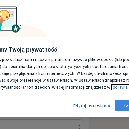
Ginekolog
Urolog
Szukaj innej specjalizacji
my Twoją prywatność
rofilowany na świadczenie usług
, pozwalasz nam i naszym partnerom używać plików cookie (lub p
centrum miasta Białegostoku, zwiększony
) do zbierania danych do celów statystycznych i dostarczania treśc
inety, pozwalają nam na pracę w
zaje przeglądania stron internetowych. W każdej chwili możesz spr
ą usług zapewniamy poczucie
wać swoje preferencje w ustawieniach. W ustawieniach znajdziesz ró
cym indywidualnej terapii.
prywatności stron trzecich. Więcej informacji znajdziesz w
polityka
Za
Edytuj ustawienia
cjent nie czeka na przyjęcie przez
oże precyzyjnie wkomponować wizytę w