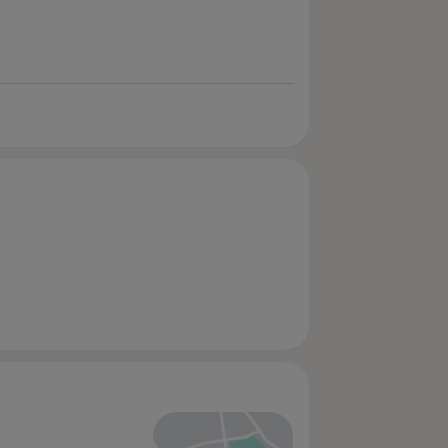
cę w innym czasie, dzięki czemu
oczekalni,
ne zaświadczenia o dobrym stanie
ykonywania Zawodu fizjoterapeuty,
mi prawa i przestrzegają go, co
jewódzkiego.