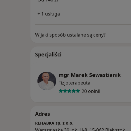
- każdy z trzech gabinetów rozpoczyna pra
pacjenci nie stykają się ze sobą w szatni i p
+ 1 usługa
- personel jest zaszczepiony i posiada waż
zdrowia.
W jaki sposób ustalane są ceny?
* Przestrzeganie prawa:
- fizjoterapeuci posiadają nadane Prawo W
- fizjoterapeuci pracują zgodnie z przepisa
Specjaliści
potwierdza protokół z kontroli Urzędu Wo
- podmiot posiada ubezpieczenie OC.
mgr Marek Sewastianik
Fizjoterapeuta
20 opinii
Adres
REHABKA sp. z o.o.
Warszawska 39 lok. U-8, 15-062 Białystok