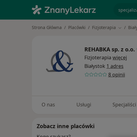
specjaliz
Strona Główna
Placówki
Fizjoterapia
Biał
Zmień mi
REHABKA sp. z o.o.
Fizjoterapia
więcej
Białystok
1 adres
8 opinii
O nas
Usługi
Specjaliści
Zobacz inne placówki
Kogo szukasz?