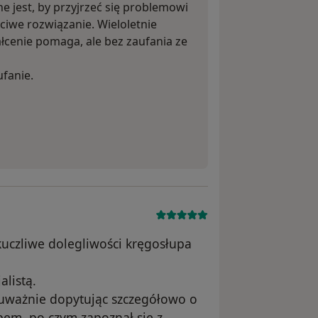
e jest, by przyjrzeć się problemowi
ciwe rozwiązanie. Wieloletnie
cenie pomaga, ale bez zaufania ze
fanie.
kuczliwe dolegliwości kręgosłupa
listą.
 uważnie dopytując szczegółowo o
pem, po czym zapoznał się z