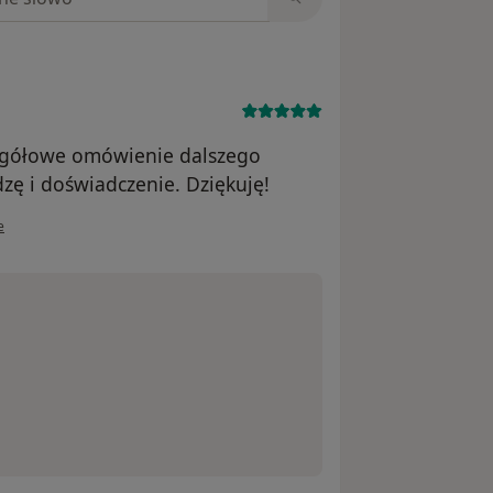
zegółowe omówienie dalszego
zę i doświadczenie. Dziękuję!
wnika K.P
e