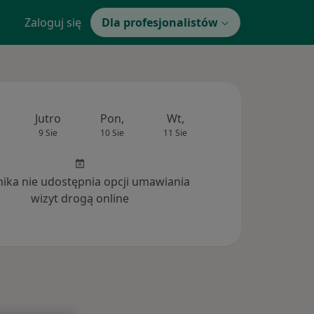
Zaloguj się
Dla profesjonalistów
Jutro
Pon,
Wt,
Śr,
Czw
9 Sie
10 Sie
11 Sie
12 Sie
13 Si
inika nie udostępnia opcji umawiania
wizyt drogą online