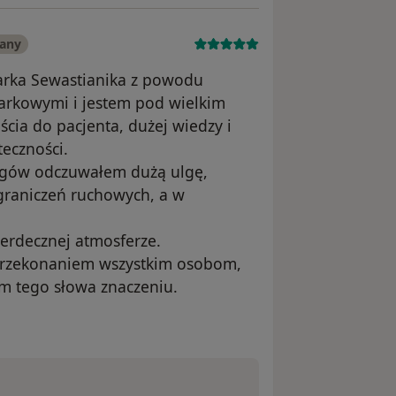
wany
arka Sewastianika z powodu
rkowymi i jestem pod wielkim
cia do pacjenta, dużej wiedzy i
eczności.
egów odczuwałem dużą ulgę,
graniczeń ruchowych, a w
serdecznej atmosferze.
przekonaniem wszystkim osobom,
im tego słowa znaczeniu.
wnika Tomasz M.