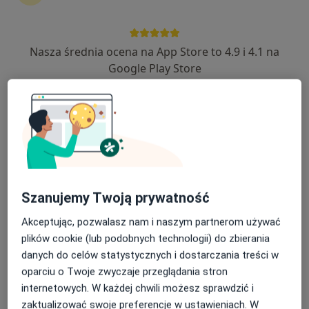
·
Więcej
Radiologia, Ultrasonografia, Medycyna rodzinna
740 opinii
Nasza średnia ocena na App Store to 4.9 i 4.1 na
Jana Łaskiego 3, Zabrze
•
Mapa
Google Play Store
USG
od 150 zł
Pokaż więcej usług
lek. Magdalena
lek. Magdalena
lek. Szymon
Romańczuk
Zielińska
Dyczkowski
lekarz rodzinny
radiolog
ultrasonografista
Szanujemy Twoją prywatność
Zobacz wszystkich 4 specjalistów
Akceptując, pozwalasz nam i naszym partnerom używać
Brak dostępnych specjalistów z wolnymi terminami w tym centrum medycznym.
plików cookie (lub podobnych technologii) do zbierania
danych do celów statystycznych i dostarczania treści w
Pokaż profil
oparciu o Twoje zwyczaje przeglądania stron
internetowych. W każdej chwili możesz sprawdzić i
zaktualizować swoje preferencje w ustawieniach. W