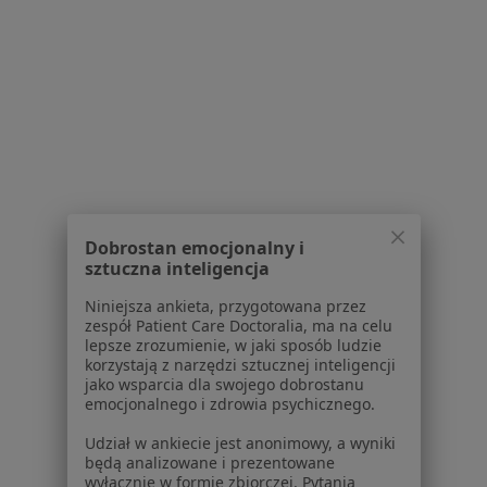
Dla pacjentów
Lekarze
Placówki medyczne
Pytania i odpowiedzi
Usługi i zabiegi
Choroby
Pomoc
Aplikacje mobilne
Blog dla pacjentów
Dobrostan emocjonalny i
sztuczna inteligencja
Dla profesjonalistów
Niniejsza ankieta, przygotowana przez
Cennik
zespół Patient Care Doctoralia, ma na celu
Dla lekarzy
lepsze zrozumienie, w jaki sposób ludzie
Dla placówek medycznych
korzystają z narzędzi sztucznej inteligencji
jako wsparcia dla swojego dobrostanu
Noa Notes
nowość
emocjonalnego i zdrowia psychicznego.
Baza wiedzy
Centrum Pomocy dla Specjalisty
Udział w ankiecie jest anonimowy, a wyniki
będą analizowane i prezentowane
wyłącznie w formie zbiorczej. Pytania