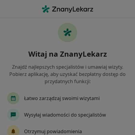
Me
Radiologia • Piekary Śląskie, śląskie
Filtry
• 1
Ubezpieczenie:
INTER Polsk
Radiologia centra medyczne w Piekarach
Witaj na ZnanyLekarz
Śląskich z INTER Polska
Jak działają wyniki wyszukiwania
Znajdź najlepszych specjalistów i umawiaj wizyty.
Pobierz aplikację, aby uzyskać bezpłatny dostęp do
przydatnych funkcji:
Łatwo zarządzaj swoimi wizytami
Wysyłaj wiadomości do specjalistów
CUD - Centrum Ultrasonograficznej
Otrzymuj powiadomienia
Diagnostyki