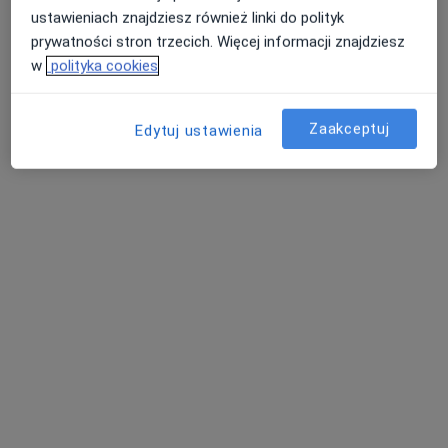
ustawieniach znajdziesz również linki do polityk
prywatności stron trzecich. Więcej informacji znajdziesz
w
polityka cookies
Zaakceptuj
Edytuj ustawienia
AVIMED PLUS - Grupa AVIMED
·
Więcej
Radiologia, Interna, Kardiologia
2 opinie
Ks.J.Popiełuszki 50, Piekary Śląskie
•
Mapa
Konsultacja radiologiczna
Brak dostępnych specjalistów z wolnymi terminami w tym centrum medycznym.
Pokaż profil