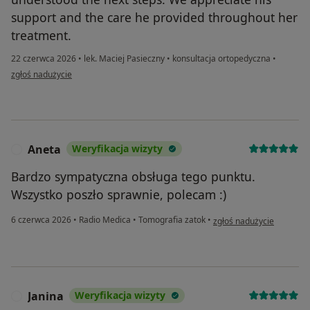
support and the care he provided throughout her
treatment.
22 czerwca 2026
•
lek. Maciej Pasieczny
•
konsultacja ortopedyczna
•
w opinii użytkownika M A
zgłoś nadużycie
Aneta
Weryfikacja wizyty
A
Bardzo sympatyczna obsługa tego punktu.
Wszystko poszło sprawnie, polecam :)
w opinii użytkownika Ane
6 czerwca 2026
•
Radio Medica
•
Tomografia zatok
•
zgłoś nadużycie
Janina
Weryfikacja wizyty
J