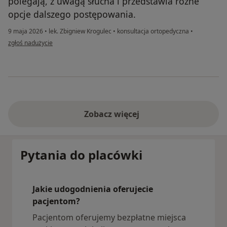
polegają, z uwagą słucha i przedstawia różne
opcje dalszego postępowania.
9 maja 2026
•
lek. Zbigniew Krogulec
•
konsultacja ortopedyczna
•
w opinii użytkownika Barbara
zgłoś nadużycie
Zobacz więcej
Pytania do placówki
Jakie udogodnienia oferujecie
pacjentom?
Pacjentom oferujemy bezpłatne miejsca