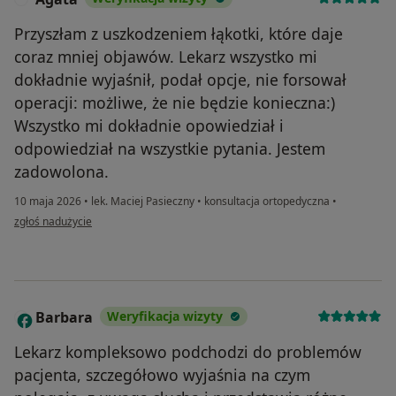
Przyszłam z uszkodzeniem łąkotki, które daje
coraz mniej objawów. Lekarz wszystko mi
dokładnie wyjaśnił, podał opcje, nie forsował
operacji: możliwe, że nie będzie konieczna:)
Wszystko mi dokładnie opowiedział i
odpowiedział na wszystkie pytania. Jestem
zadowolona.
10 maja 2026
•
lek. Maciej Pasieczny
•
konsultacja ortopedyczna
•
w opinii użytkownika Agata
zgłoś nadużycie
Barbara
Weryfikacja wizyty
B
Lekarz kompleksowo podchodzi do problemów
pacjenta, szczegółowo wyjaśnia na czym