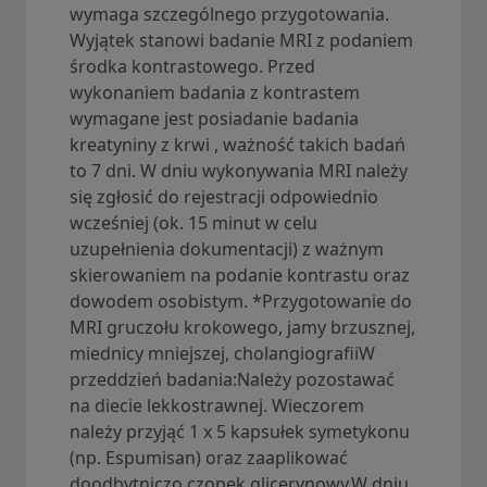
wymaga szczególnego przygotowania.
Wyjątek stanowi badanie MRI z podaniem
środka kontrastowego. Przed
wykonaniem badania z kontrastem
wymagane jest posiadanie badania
kreatyniny z krwi , ważność takich badań
to 7 dni. W dniu wykonywania MRI należy
się zgłosić do rejestracji odpowiednio
wcześniej (ok. 15 minut w celu
uzupełnienia dokumentacji) z ważnym
skierowaniem na podanie kontrastu oraz
dowodem osobistym. *Przygotowanie do
MRI gruczołu krokowego, jamy brzusznej,
miednicy mniejszej, cholangiografiiW
przeddzień badania:Należy pozostawać
na diecie lekkostrawnej. Wieczorem
należy przyjąć 1 x 5 kapsułek symetykonu
(np. Espumisan) oraz zaaplikować
doodbytniczo czopek glicerynowy.W dniu