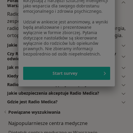
korzystają z narzędzi sztucznej inteligencji
Porady z jakiego zakresu oferuje Radio Medica,
Warszawa?
jako wsparcia dla swojego dobrostanu
emocjonalnego i zdrowia psychicznego.
Radio Medica, Warszawa dysponuje dużym
zespołem o następujących zakresach porad:
Udział w ankiecie jest anonimowy, a wyniki
będą analizowane i prezentowane
radiologia, diagnostyka, kardiologia, neurochirurgia,
wyłącznie w formie zbiorczej. Pytania
ortopedia, reumatologia, ultrasonografia, urologia.
dotyczące nastolatków są skierowane
wyłącznie do rodziców lub opiekunów
Jakie usługi oferuje Radio Medica?
prawnych. Nie zbieramy informacji
Czy Radio Medica oferuje wizyty online, bez potrzeby
bezpośrednio od osób niepełnoletnich.
odwiedzenia placówki?
Jak mogę umówić wizytę w Radio Medica?
Start survey
Kiedy mogę skonsultować się w Radio Medica?
Radio Medica: co mówią pacjenci i pacjentki?
Jakie ubezpieczenia akceptuje Radio Medica?
Gdzie jest Radio Medica?
Powiązane wyszukiwania
Najpopularniesze centra medyczne
Dietetyk centra medyczne w Warszawie