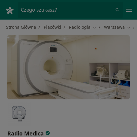
Me
Czego szukasz?
Strona Główna
Placówki
Radiologia
Warszawa
Zmień miasto
Zmie
Radio Medica