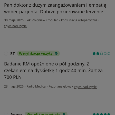
Pan doktor z dużym zaangażowaniem i empatią
wobec pacjenta. Dobrze pokierowane leczenie
30 maja 2026
•
lek. Zbigniew Krogulec
•
konsultacja ortopedyczna
•
w opinii użytkownika Janina
zgłoś nadużycie
ST
Weryfikacja wizyty
S
Badanie RM opóźnione o pół godziny. Z
czekaniem na dyskietkę 1 godz 40 min. Żart za
700 PLN
w opinii użytkownika ST
23 maja 2026
•
Radio Medica
•
Rezonans głowy
•
zgłoś nadużycie
Agata
Weryfikacja wizyty
A