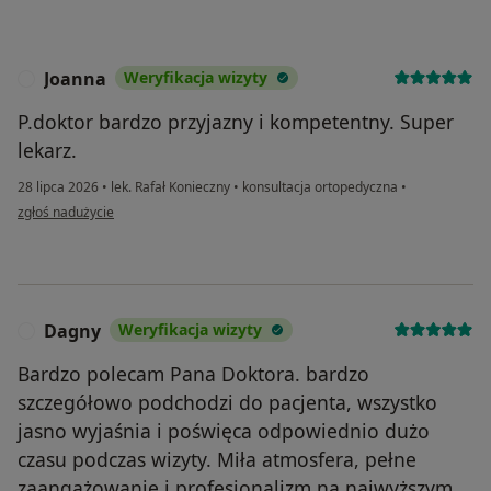
Joanna
Weryfikacja wizyty
J
P.doktor bardzo przyjazny i kompetentny. Super
lekarz.
28 lipca 2026
•
lek. Rafał Konieczny
•
konsultacja ortopedyczna
•
w opinii użytkownika Joanna
zgłoś nadużycie
Dagny
Weryfikacja wizyty
D
Bardzo polecam Pana Doktora. bardzo
szczegółowo podchodzi do pacjenta, wszystko
jasno wyjaśnia i poświęca odpowiednio dużo
czasu podczas wizyty. Miła atmosfera, pełne
zaangażowanie i profesjonalizm na najwyższym