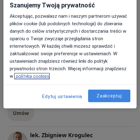
Wszystkie
Szanujemy Twoją prywatność
Akceptując, pozwalasz nam i naszym partnerom używać
plików cookie (lub podobnych technologii) do zbierania
lek. Rafał Konieczny
Popularny
danych do celów statystycznych i dostarczania treści w
oparciu o Twoje zwyczaje przeglądania stron
Ortopeda
internetowych. W każdej chwili możesz sprawdzić i
153 opinie
zaktualizować swoje preferencje w ustawieniach. W
Umów
ustawieniach znajdziesz również linki do polityk
prywatności stron trzecich. Więcej informacji znajdziesz
w
polityka cookies
lek. Maciej Pasieczny
Popularny
Ortopeda
Zaakceptuj
Edytuj ustawienia
160 opinii
Umów
lek. Zbigniew Krogulec