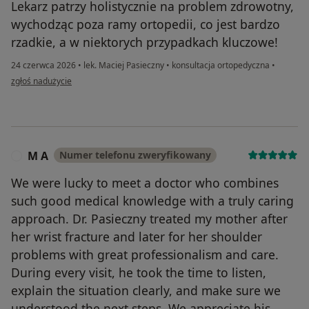
Lekarz patrzy holistycznie na problem zdrowotny,
wychodząc poza ramy ortopedii, co jest bardzo
rzadkie, a w niektorych przypadkach kluczowe!
24 czerwca 2026
•
lek. Maciej Pasieczny
•
konsultacja ortopedyczna
•
w opinii użytkownika Pacjent
zgłoś nadużycie
M A
Numer telefonu zweryfikowany
M
We were lucky to meet a doctor who combines
such good medical knowledge with a truly caring
approach. Dr. Pasieczny treated my mother after
her wrist fracture and later for her shoulder
problems with great professionalism and care.
During every visit, he took the time to listen,
explain the situation clearly, and make sure we
understood the next steps. We appreciate his