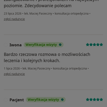
poziomie. Zdecydowanie polecam
23 lipca 2026
•
lek. Maciej Pasieczny
•
konsultacja ortopedyczna
•
w opinii użytkownika Dagny
zgłoś nadużycie
Iwona
Weryfikacja wizyty
I
Bardzo rzeczowa rozmowa o możliwościach
leczenia i kolejnych krokach.
1 lipca 2026
•
lek. Maciej Pasieczny
•
konsultacja ortopedyczna
•
w opinii użytkownika Iwona
zgłoś nadużycie
Pacjent
Weryfikacja wizyty
P