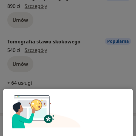
Rezonans głowy + angiografia
890 zł
Szczegóły
Umów
Tomografia stawu skokowego
Popularna
Tomografia stawu skokowego
540 zł
Szczegóły
Umów
+ 64 usługi
W jaki sposób ustalane są ceny?
Specjaliści
Sprawdź swoje ubezpieczenie