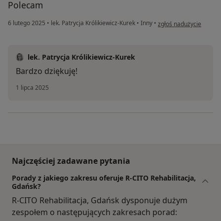
Polecam
w opinii użytkownika J
6 lutego 2025
•
lek. Patrycja Królikiewicz-Kurek
•
Inny
•
zgłoś nadużycie
lek. Patrycja Królikiewicz-Kurek
Bardzo dziękuję!
1 lipca 2025
Najczęściej zadawane pytania
Porady z jakiego zakresu oferuje R-CITO Rehabilitacja,
Gdańsk?
R-CITO Rehabilitacja, Gdańsk dysponuje dużym
zespołem o następujących zakresach porad: