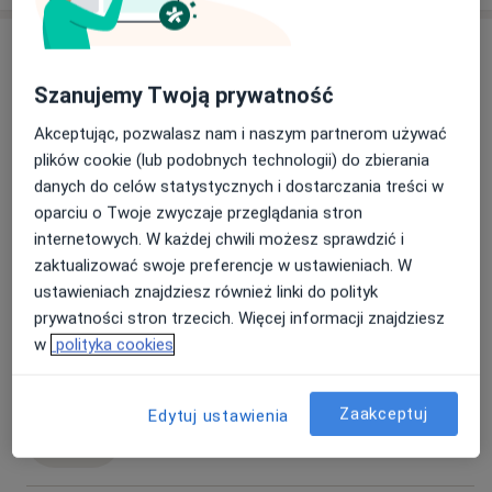
Usługi
Szanujemy Twoją prywatność
Wszystkie
Akceptując, pozwalasz nam i naszym partnerom używać
plików cookie (lub podobnych technologii) do zbierania
danych do celów statystycznych i dostarczania treści w
Kapilaroskopia
oparciu o Twoje zwyczaje przeglądania stron
kapilaroskopia
270 zł
Szczegóły
internetowych. W każdej chwili możesz sprawdzić i
zaktualizować swoje preferencje w ustawieniach. W
Umów
ustawieniach znajdziesz również linki do polityk
prywatności stron trzecich. Więcej informacji znajdziesz
w
polityka cookies
Konsultacja reumatologiczna
konsultacja reumatologiczna
250 zł
Szczegóły
Zaakceptuj
Edytuj ustawienia
Umów