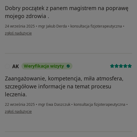
Dobry początek z panem magistrem na poprawę
mojego zdrowia .
24 września 2025
•
mgr Jakub Derda
•
konsultacja fizjoterapeutyczna
•
w opinii użytkownika Wojciech
zgłoś nadużycie
AK
Weryfikacja wizyty
A
Zaangażowanie, kompetencja, miła atmosfera,
szczegółowe informacje na temat procesu
leczenia.
22 września 2025
•
mgr Ewa Daszczuk
•
konsultacja fizjoterapeutyczna
•
w opinii użytkownika AK
zgłoś nadużycie