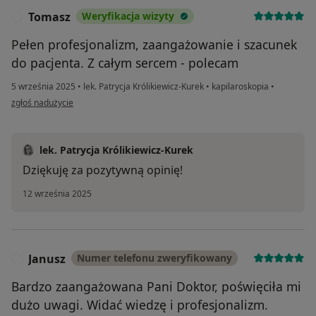
Tomasz
Weryfikacja wizyty
T
Pełen profesjonalizm, zaangażowanie i szacunek
do pacjenta. Z całym sercem - polecam
5 września 2025
•
lek. Patrycja Królikiewicz-Kurek
•
kapilaroskopia
•
w opinii użytkownika Tomasz
zgłoś nadużycie
lek. Patrycja Królikiewicz-Kurek
Dziękuję za pozytywną opinię!
12 września 2025
Janusz
Numer telefonu zweryfikowany
J
Bardzo zaangażowana Pani Doktor, poświęciła mi
dużo uwagi. Widać wiedzę i profesjonalizm.