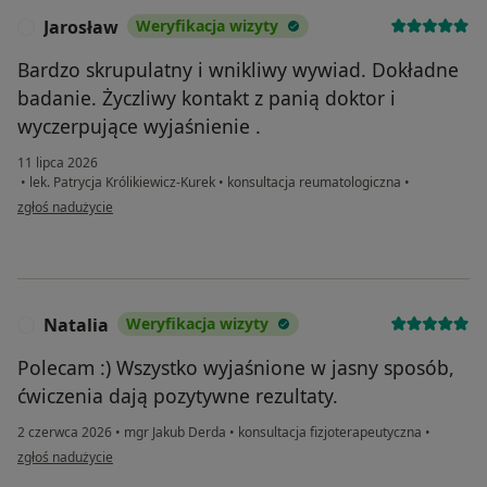
Jarosław
Weryfikacja wizyty
J
Bardzo skrupulatny i wnikliwy wywiad. Dokładne
badanie. Życzliwy kontakt z panią doktor i
wyczerpujące wyjaśnienie .
11 lipca 2026
•
lek. Patrycja Królikiewicz-Kurek
•
konsultacja reumatologiczna
•
w opinii użytkownika Jarosław
zgłoś nadużycie
Natalia
Weryfikacja wizyty
N
Polecam :) Wszystko wyjaśnione w jasny sposób,
ćwiczenia dają pozytywne rezultaty.
2 czerwca 2026
•
mgr Jakub Derda
•
konsultacja fizjoterapeutyczna
•
w opinii użytkownika Natalia
zgłoś nadużycie