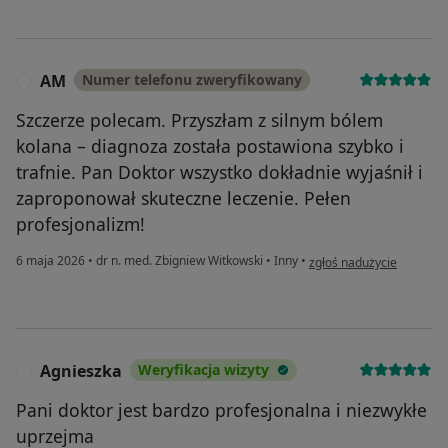
AM
Numer telefonu zweryfikowany
A
Szczerze polecam. Przyszłam z silnym bólem
kolana – diagnoza została postawiona szybko i
trafnie. Pan Doktor wszystko dokładnie wyjaśnił i
zaproponował skuteczne leczenie. Pełen
profesjonalizm!
w opinii użytkownika AM
6 maja 2026
•
dr n. med. Zbigniew Witkowski
•
Inny
•
zgłoś nadużycie
Agnieszka
Weryfikacja wizyty
A
Pani doktor jest bardzo profesjonalna i niezwykłe
uprzejma