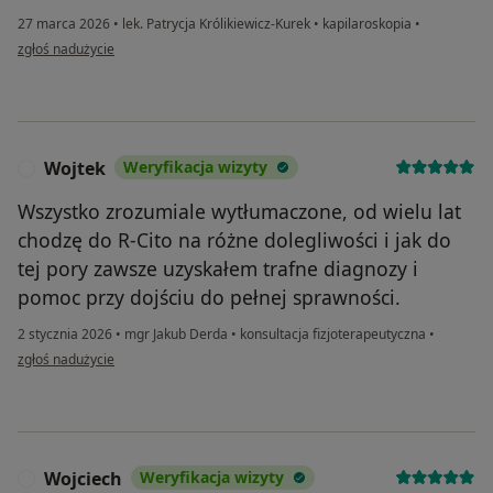
27 marca 2026
•
lek. Patrycja Królikiewicz-Kurek
•
kapilaroskopia
•
w opinii użytkownika Agnieszka
zgłoś nadużycie
Wojtek
Weryfikacja wizyty
W
Wszystko zrozumiale wytłumaczone, od wielu lat
chodzę do R-Cito na różne dolegliwości i jak do
tej pory zawsze uzyskałem trafne diagnozy i
pomoc przy dojściu do pełnej sprawności.
2 stycznia 2026
•
mgr Jakub Derda
•
konsultacja fizjoterapeutyczna
•
w opinii użytkownika Wojtek
zgłoś nadużycie
Wojciech
Weryfikacja wizyty
W