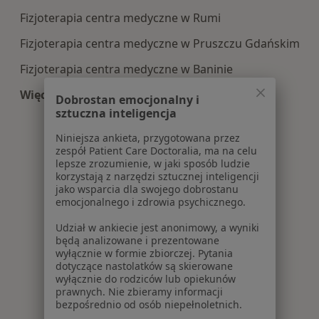
Fizjoterapia centra medyczne w Rumi
Fizjoterapia centra medyczne w Pruszczu Gdańskim
Fizjoterapia centra medyczne w Baninie
Więcej (3)
Dobrostan emocjonalny i
Więcej w kategorii: Centra medyczne Fizjoterapi
sztuczna inteligencja
Niniejsza ankieta, przygotowana przez
zespół Patient Care Doctoralia, ma na celu
lepsze zrozumienie, w jaki sposób ludzie
korzystają z narzędzi sztucznej inteligencji
jako wsparcia dla swojego dobrostanu
emocjonalnego i zdrowia psychicznego.
Udział w ankiecie jest anonimowy, a wyniki
będą analizowane i prezentowane
wyłącznie w formie zbiorczej. Pytania
dotyczące nastolatków są skierowane
wyłącznie do rodziców lub opiekunów
prawnych. Nie zbieramy informacji
bezpośrednio od osób niepełnoletnich.