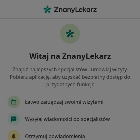
Me
Pulmonologia • Kraków, małopolskie
Filtry
• 1
Ubezpieczenie
Map
Pulmonologia placówki w Krakowie
Witaj na ZnanyLekarz
Jak działają wyniki wyszukiwania
Znajdź najlepszych specjalistów i umawiaj wizyty.
Pobierz aplikację, aby uzyskać bezpłatny dostęp do
Wybierz swoje ubezpieczenie
przydatnych funkcji:
Allianz
JP MEDICA
LUX MED
Signal I
Łatwo zarządzaj swoimi wizytami
Wysyłaj wiadomości do specjalistów
Otrzymuj powiadomienia