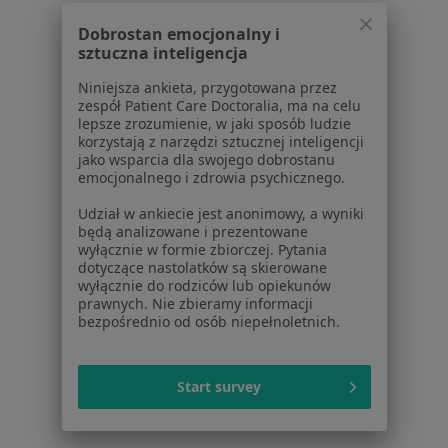
lek. Jakub Prażak
pulmonolog
Dobrostan emocjonalny i
sztuczna inteligencja
Brak dostępnych specjalistów z wolnymi terminami w tym centrum medycznym.
Niniejsza ankieta, przygotowana przez
zespół Patient Care Doctoralia, ma na celu
Pokaż profil
lepsze zrozumienie, w jaki sposób ludzie
korzystają z narzędzi sztucznej inteligencji
jako wsparcia dla swojego dobrostanu
emocjonalnego i zdrowia psychicznego.
1
2
3
4
5
Udział w ankiecie jest anonimowy, a wyniki
będą analizowane i prezentowane
Powiązane wyszukiwania
wyłącznie w formie zbiorczej. Pytania
dotyczące nastolatków są skierowane
Inne centra medyczne [insurance_provider] w
wyłącznie do rodziców lub opiekunów
Krakowie
prawnych. Nie zbieramy informacji
bezpośrednio od osób niepełnoletnich.
Pulmonologia centra medyczne z Signal Iduna w
Krakowie
Start survey
Pulmonologia centra medyczne z Allianz w
Krakowie