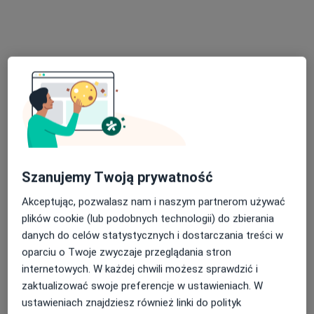
·
Więcej
Pulmonologia, Diagnostyka, Ultrasonografia
1039 opinii
Kątowa 2, Zabierzów
•
Mapa
Konsultacja pulmonologiczna
270 zł
dr n. med. Natalia
Wójcik-Celejewska
pulmonolog
Szanujemy Twoją prywatność
Brak dostępnych specjalistów z wolnymi terminami w tym centrum medycznym.
Akceptując, pozwalasz nam i naszym partnerom używać
Pokaż profil
plików cookie (lub podobnych technologii) do zbierania
danych do celów statystycznych i dostarczania treści w
oparciu o Twoje zwyczaje przeglądania stron
internetowych. W każdej chwili możesz sprawdzić i
zaktualizować swoje preferencje w ustawieniach. W
ustawieniach znajdziesz również linki do polityk