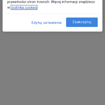
prywatności stron trzecich. Więcej informacji znajdziesz
w
polityka cookies
Bezpieczne płatności
Zaakceptuj
Edytuj ustawienia
MBK Gabinety Specjalistyczne Zdrowie
·
Więcej
Pulmonologia, Reumatologia, Ultrasonografia
668 opinii
Prądnicka 12/502, Kraków
•
Mapa
Konsultacja pulmonologiczna
od 200 zł
Pokaż więcej usług
Brak dostępnych specjalistów z wolnymi terminami w tym centrum medycznym.
Pokaż profil