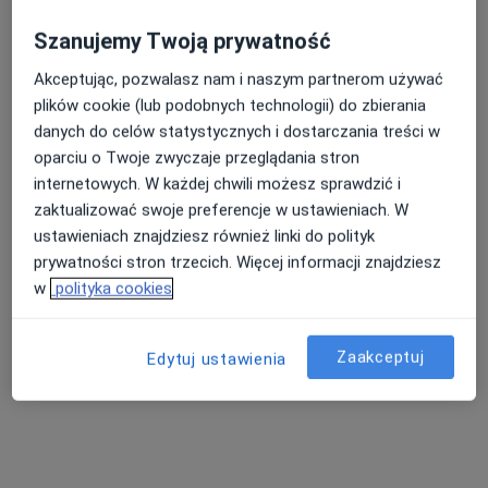
Szanujemy Twoją prywatność
Bezpieczne płatności
Nasza średnia ocena na App Store to 4.9 i 4.1 na
Akceptując, pozwalasz nam i naszym partnerom używać
Poradnia Inspira - Diagnoza,
Google Play Store
plików cookie (lub podobnych technologii) do zbierania
Psychoterapia, Rozwój osobisty
danych do celów statystycznych i dostarczania treści w
·
Więcej
Psychoterapia, Psychologia, Psychologia dziecięca
oparciu o Twoje zwyczaje przeglądania stron
internetowych. W każdej chwili możesz sprawdzić i
Tomasza Zana 14, Lublin
•
Mapa
zaktualizować swoje preferencje w ustawieniach. W
Konsultacja psychoterapeutyczna
170 zł
ustawieniach znajdziesz również linki do polityk
Pokaż więcej usług
prywatności stron trzecich. Więcej informacji znajdziesz
w
polityka cookies
mgr Kamil Krawczyk
Zaakceptuj
Edytuj ustawienia
psychoterapeuta
Brak dostępnych specjalistów z wolnymi terminami w tym centrum medycznym.
Pokaż profil