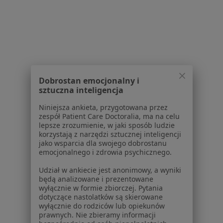
Dla placówek medycznych
Noa Notes
nowość
Baza wiedzy
Centrum Pomocy dla Specjalisty
Kontakt
ZnanyLekarz - Strona główna
Dobrostan emocjonalny i
sztuczna inteligencja
ZnanyLekarz Sp. z o.o.
ul. Kolejowa 5/7
Niniejsza ankieta, przygotowana przez
01-217 Warszawa, Polska
zespół Patient Care Doctoralia, ma na celu
lepsze zrozumienie, w jaki sposób ludzie
NIP: ⁠7010224868
korzystają z narzędzi sztucznej inteligencji
jako wsparcia dla swojego dobrostanu
KRS: ⁠0000347997
emocjonalnego i zdrowia psychicznego.
REGON: ⁠142276657
Udział w ankiecie jest anonimowy, a wyniki
będą analizowane i prezentowane
Sąd Rejonowy dla m.st. Warszawy w Warszawie XII
wyłącznie w formie zbiorczej. Pytania
Wydział Gospodarczy KRS
dotyczące nastolatków są skierowane
wyłącznie do rodziców lub opiekunów
Facebook
otwiera się w nowej karcie
prawnych. Nie zbieramy informacji