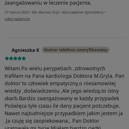
zaangażowaniu w leczenie pacjenta.
27 marca 2025
•
lek. Mariusz Gryl
•
wszczepienie stymulatora
•
w opinii użytkownika Jolanta
zgłoś nadużycie
Agnieszka K
Numer telefonu zweryfikowany
A
Witam.Po wielu perypetiach ,zdrowotnych
trafiłam na Pana kardiologa Doktora M.Gryla. Pan
doktor to człowiek empatyczny,o niesamowitej
wiedzy ,doświadczeniu ,Ale jego wiedzą,to istny
skarb.Bardzo zaangażowany w każdy przypadek
Pośwìęca tyle czasu ile dany pacjent potr,zebuje.
Nawet najtudniejsze przypadkiem jakim jestem ja
.Ja czuję się zaopiekowana., Pan Doktor
uratowała mi życie.Miałam bardzo ciężki