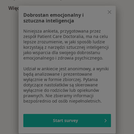
Więcej (14)
Dobrostan emocjonalny i
Więcej w kategorii: Centra medyczne Psychiatri
sztuczna inteligencja
Niniejsza ankieta, przygotowana przez
zespół Patient Care Doctoralia, ma na celu
lepsze zrozumienie, w jaki sposób ludzie
korzystają z narzędzi sztucznej inteligencji
jako wsparcia dla swojego dobrostanu
emocjonalnego i zdrowia psychicznego.
Udział w ankiecie jest anonimowy, a wyniki
będą analizowane i prezentowane
wyłącznie w formie zbiorczej. Pytania
dotyczące nastolatków są skierowane
wyłącznie do rodziców lub opiekunów
prawnych. Nie zbieramy informacji
bezpośrednio od osób niepełnoletnich.
Start survey