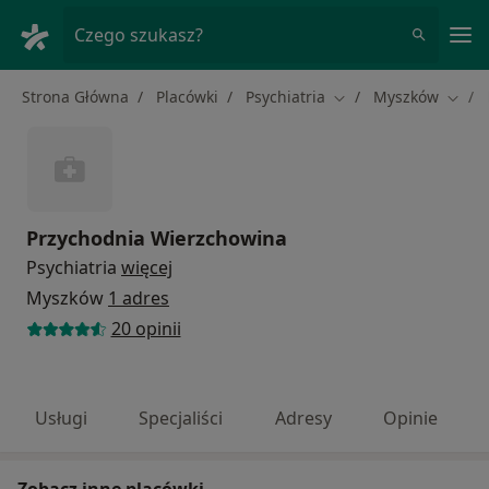
Me
Czego szukasz?
Strona Główna
Placówki
Psychiatria
Myszków
Zmień miasto
Zmień
Przychodnia Wierzchowina
Psychiatria
więcej
Myszków
1 adres
20 opinii
Usługi
Specjaliści
Adresy
Opinie
Zobacz inne placówki