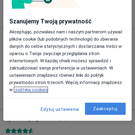
Psychiatra
6 opinii
Szanujemy Twoją prywatność
Akceptując, pozwalasz nam i naszym partnerom używać
Adres
plików cookie (lub podobnych technologii) do zbierania
danych do celów statystycznych i dostarczania treści w
oparciu o Twoje zwyczaje przeglądania stron
internetowych. W każdej chwili możesz sprawdzić i
Powiększ mapę
zaktualizować swoje preferencje w ustawieniach. W
ustawieniach znajdziesz również linki do polityk
prywatności stron trzecich. Więcej informacji znajdziesz
Przychodnia Wierzchowina
w
polityka cookies
Sucharskiego 63A, 42-300 Myszków
Zaakceptuj
Edytuj ustawienia
Opinie o specjalistach (20)