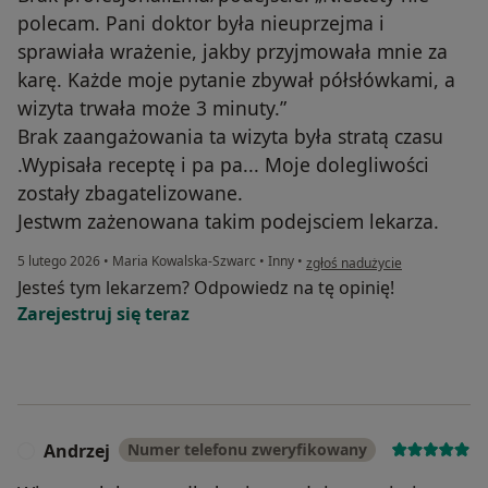
polecam. Pani doktor była nieuprzejma i
sprawiała wrażenie, jakby przyjmowała mnie za
karę. Każde moje pytanie zbywał półsłówkami, a
wizyta trwała może 3 minuty.”
Brak zaangażowania ta wizyta była stratą czasu
.Wypisała receptę i pa pa... Moje dolegliwości
zostały zbagatelizowane.
Jestwm zażenowana takim podejsciem lekarza.
w opinii użytkownika M.Sz
5 lutego 2026
•
Maria Kowalska-Szwarc
•
Inny
•
zgłoś nadużycie
Jesteś tym lekarzem? Odpowiedz na tę opinię!
Zarejestruj się teraz
Andrzej
Numer telefonu zweryfikowany
A