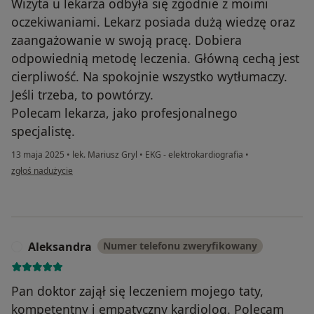
Wizyta u lekarza odbyła się zgodnie z moimi
oczekiwaniami. Lekarz posiada dużą wiedzę oraz
zaangażowanie w swoją pracę. Dobiera
odpowiednią metodę leczenia. Główną cechą jest
cierpliwość. Na spokojnie wszystko wytłumaczy.
Jeśli trzeba, to powtórzy.
Polecam lekarza, jako profesjonalnego
specjalistę.
13 maja 2025
•
lek. Mariusz Gryl
•
EKG - elektrokardiografia
•
w opinii użytkownika Andrzej
zgłoś nadużycie
Aleksandra
Numer telefonu zweryfikowany
A
Pan doktor zajął się leczeniem mojego taty,
kompetentny i empatyczny kardiolog. Polecam