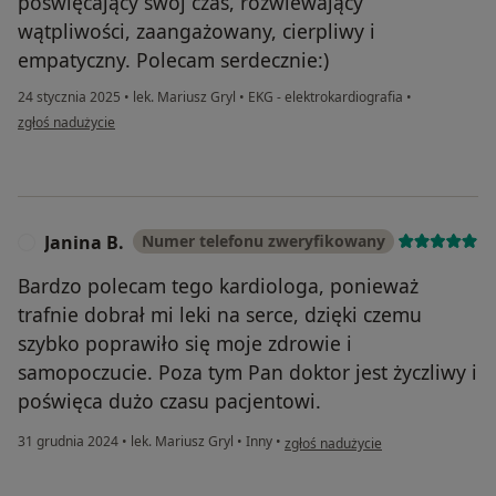
poświęcający swój czas, rozwiewający
wątpliwości, zaangażowany, cierpliwy i
empatyczny. Polecam serdecznie:)
24 stycznia 2025
•
lek. Mariusz Gryl
•
EKG - elektrokardiografia
•
w opinii użytkownika Urszula
zgłoś nadużycie
Janina B.
Numer telefonu zweryfikowany
J
Bardzo polecam tego kardiologa, ponieważ
trafnie dobrał mi leki na serce, dzięki czemu
szybko poprawiło się moje zdrowie i
samopoczucie. Poza tym Pan doktor jest życzliwy i
poświęca dużo czasu pacjentowi.
w opinii użytkownika Janina B.
31 grudnia 2024
•
lek. Mariusz Gryl
•
Inny
•
zgłoś nadużycie