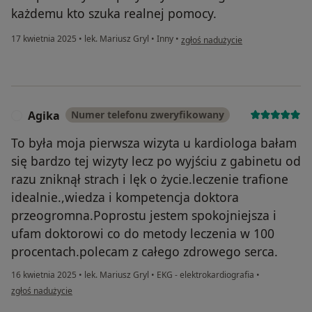
każdemu kto szuka realnej pomocy.
w opinii użytkownika Aleksandra
17 kwietnia 2025
•
lek. Mariusz Gryl
•
Inny
•
zgłoś nadużycie
Agika
Numer telefonu zweryfikowany
A
To była moja pierwsza wizyta u kardiologa bałam
się bardzo tej wizyty lecz po wyjściu z gabinetu od
razu zniknął strach i lęk o życie.leczenie trafione
idealnie.,wiedza i kompetencja doktora
przeogromna.Poprostu jestem spokojniejsza i
ufam doktorowi co do metody leczenia w 100
procentach.polecam z całego zdrowego serca.
16 kwietnia 2025
•
lek. Mariusz Gryl
•
EKG - elektrokardiografia
•
w opinii użytkownika Agika
zgłoś nadużycie