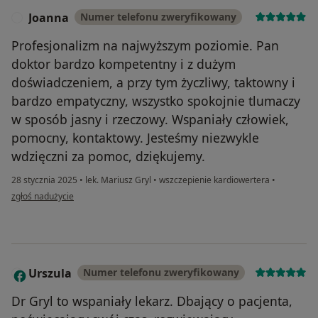
Joanna
Numer telefonu zweryfikowany
J
Profesjonalizm na najwyższym poziomie. Pan
doktor bardzo kompetentny i z dużym
doświadczeniem, a przy tym życzliwy, taktowny i
bardzo empatyczny, wszystko spokojnie tlumaczy
w sposób jasny i rzeczowy. Wspaniały człowiek,
pomocny, kontaktowy. Jesteśmy niezwykle
wdzięczni za pomoc, dziękujemy.
28 stycznia 2025
•
lek. Mariusz Gryl
•
wszczepienie kardiowertera
•
w opinii użytkownika Joanna
zgłoś nadużycie
Urszula
Numer telefonu zweryfikowany
U
Dr Gryl to wspaniały lekarz. Dbający o pacjenta,