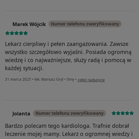
Marek Wójcik
Numer telefonu zweryfikowany
M
Lekarz cierpliwy i pełen zaangażowania. Zawsze
wszystko szczegółowo wyjaśni. Posiada ogromną
wiedzę i co najważniejsze, służy radą i pomocą w
każdej sytuacji.
w opinii użytkownika Marek Wójcik
31 marca 2025
•
lek. Mariusz Gryl
•
Inny
•
zgłoś nadużycie
Jolanta
Numer telefonu zweryfikowany
J
Bardzo polecam tego kardiologa. Trafnie dobrał
leczenie mojej mamy. Lekarz o ogromnej wiedzy i