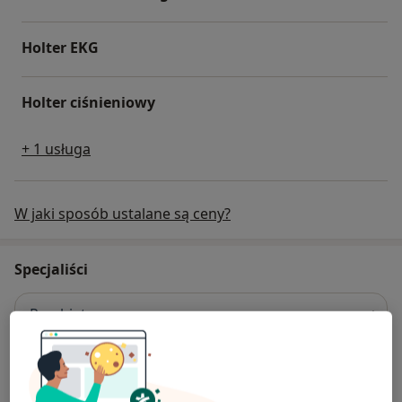
Holter EKG
Holter ciśnieniowy
+ 1 usługa
W jaki sposób ustalane są ceny?
Specjaliści
Psychiatra
Maria Kowalska-Szwarc