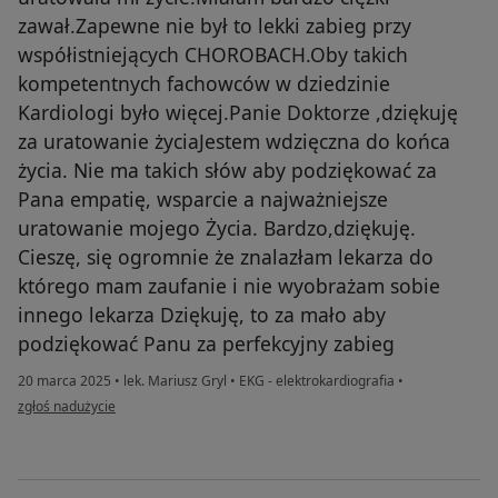
zawał.Zapewne nie był to lekki zabieg przy
współistniejących CHOROBACH.Oby takich
kompetentnych fachowców w dziedzinie
Kardiologi było więcej.Panie Doktorze ,dziękuję
za uratowanie życiaJestem wdzięczna do końca
życia. Nie ma takich słów aby podziękować za
Pana empatię, wsparcie a najważniejsze
uratowanie mojego Życia. Bardzo,dziękuję.
Cieszę, się ogromnie że znalazłam lekarza do
którego mam zaufanie i nie wyobrażam sobie
innego lekarza Dziękuję, to za mało aby
podziękować Panu za perfekcyjny zabieg
20 marca 2025
•
lek. Mariusz Gryl
•
EKG - elektrokardiografia
•
w opinii użytkownika Agnieszka K
zgłoś nadużycie