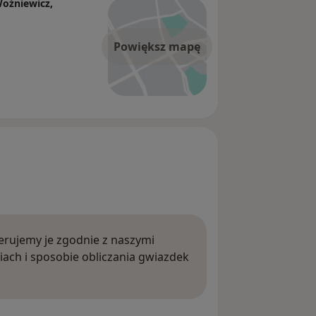
Woźniewicz,
Powiększ mapę
rujemy je zgodnie z naszymi
iach i sposobie obliczania gwiazdek
ięcej o opiniach