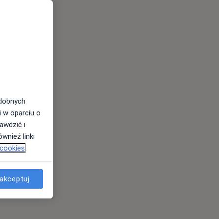
odobnych
i w oparciu o
awdzić i
wnież linki
 cookies
akceptuj