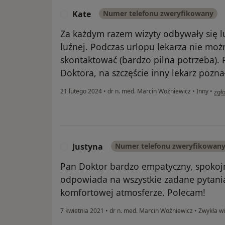
Kate
Numer telefonu zweryfikowany
K
Za każdym razem wizyty odbywały się l
luźnej. Podczas urlopu lekarza nie moż
skontaktować (bardzo pilna potrzeba).
Doktora, na szczęście inny lekarz pozn
w op
21 lutego 2024
•
dr n. med. Marcin Woźniewicz
•
Inny
•
zgł
Justyna
Numer telefonu zweryfikowan
J
Pan Doktor bardzo empatyczny, spokojn
odpowiada na wszystkie zadane pytania
komfortowej atmosferze. Polecam!
7 kwietnia 2021
•
dr n. med. Marcin Woźniewicz
•
Zwykła wi