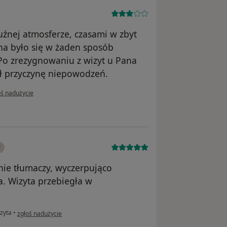
uźnej atmosferze, czasami w zbyt
na było się w żaden sposób
 Po zrezygnowaniu z wizyt u Pana
ał przyczynę niepowodzeń.
inii użytkownika Kate
oś nadużycie
y
ie tłumaczy, wyczerpująco
. Wizyta przebiegła w
w opinii użytkownika Justyna
zyta
•
zgłoś nadużycie