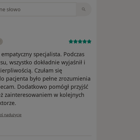
niach
y
 empatyczny specjalista. Podczas
su, wszystko dokładnie wyjaśnił i
ierpliwością. Czułam się
do pacjenta było pełne zrozumienia
lecam. Dodatkowo pomógł przyjść
eż zainteresowaniem w kolejnych
ktorze.
pinii użytkownika Monika
oś nadużycie