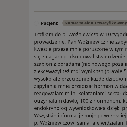
Pacjent
Numer telefonu zweryfikowany
P
Trafiłam do p. Woźniewicza w 10.tygodni
prowadzenie. Pan Woźniewicz nie zapyt
kwestie przeze mnie poruszone w tym m
się zmagam podsumował stwierdzeniem
szablon z poradami (nic nowego poza in
zlekceważył też mój wynik tsh (prawie 5
wysoko ale przecież nie każde dziecko
zapytania mnie przepisał hormon w daw
reagowałam m.in. kołataniami serca- d
otrzymałam dawkę 100 z hormonem, któr
endokrynolog wywnioskowała dzięki p
Wszystkie informacje mojego wcześniej
p. Woźniewiczowi sama, ale widziałam b