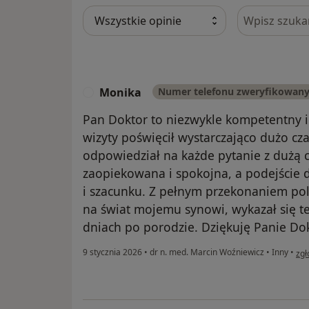
Szukaj w opi
Monika
Numer telefonu zweryfikowan
M
Pan Doktor to niezwykle kompetentny i
wizyty poświęcił wystarczająco dużo cza
odpowiedział na każde pytanie z dużą c
zaopiekowana i spokojna, a podejście 
i szacunku. Z pełnym przekonaniem po
na świat mojemu synowi, wykazał się t
dniach po porodzie. Dziękuję Panie Do
w o
9 stycznia 2026
•
dr n. med. Marcin Woźniewicz
•
Inny
•
zgł