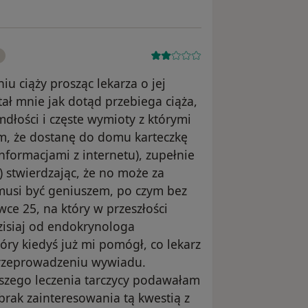
u ciąży prosząc lekarza o jej
ał mnie jak dotąd przebiega ciąża,
dłości i częste wymioty z którymi
, że dostanę do domu karteczkę
formacjami z internetu), zupełnie
) stwierdzając, że no może za
 musi być geniuszem, po czym bez
ce 25, na który w przeszłości
zisiaj od endokrynologa
y kiedyś już mi pomógł, co lekarz
rzeprowadzeniu wywiadu.
szego leczenia tarczycy podawałam
rak zainteresowania tą kwestią z