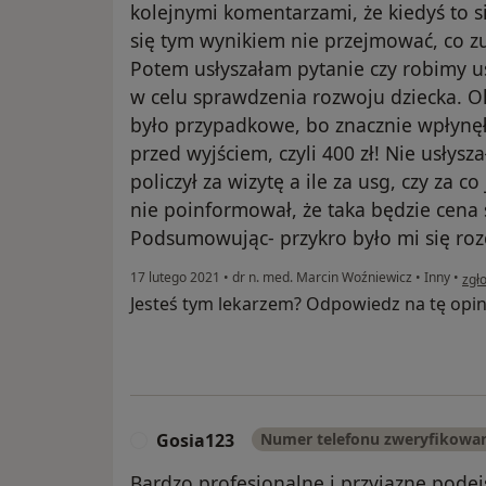
kolejnymi komentarzami, że kiedyś to s
się tym wynikiem nie przejmować, co 
Potem usłyszałam pytanie czy robimy us
w celu sprawdzenia rozwoju dziecka. Ok
było przypadkowe, bo znacznie wpłynęł
przed wyjściem, czyli 400 zł! Nie usłysz
policzył za wizytę a ile za usg, czy za c
nie poinformował, że taka będzie cena 
Podsumowując- przykro było mi się roz
w op
17 lutego 2021
•
dr n. med. Marcin Woźniewicz
•
Inny
•
zgł
Jesteś tym lekarzem? Odpowiedz na tę opin
Gosia123
Numer telefonu zweryfikowa
G
Bardzo profesjonalne i przyjazne podej