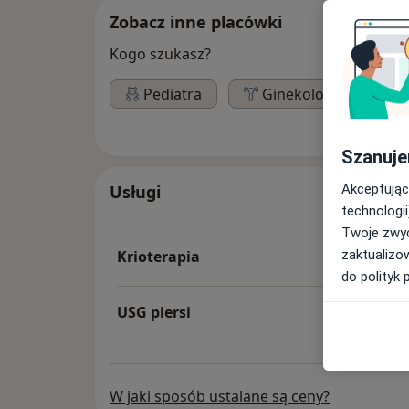
Zobacz inne placówki
Kogo szukasz?
Pediatra
Ginekolog
Ch
Szanuje
Akceptując
Usługi
technologii
Twoje zwyc
zaktualizo
Krioterapia
do polityk 
USG piersi
W jaki sposób ustalane są ceny?