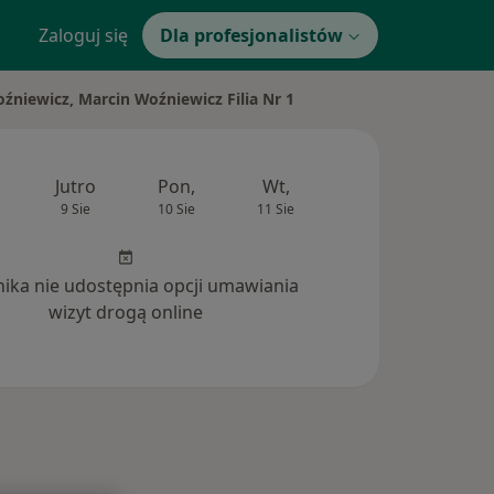
Zaloguj się
Dla profesjonalistów
niewicz, Marcin Woźniewicz Filia Nr 1
Jutro
Pon,
Wt,
Śr,
Czw
9 Sie
10 Sie
11 Sie
12 Sie
13 Si
inika nie udostępnia opcji umawiania
wizyt drogą online