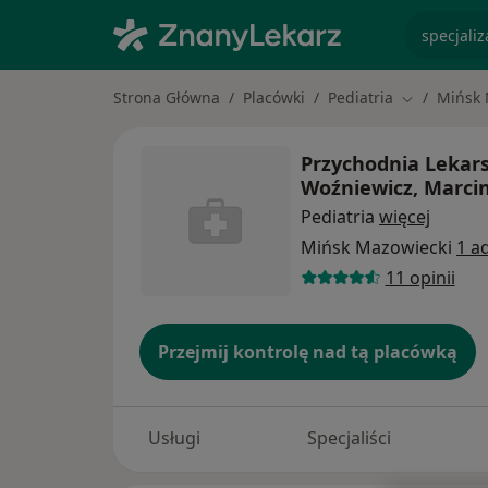
specjaliz
Strona Główna
Placówki
Pediatria
Mińsk 
Zmień mias
Przychodnia Lekar
Woźniewicz, Marcin
Pediatria
więcej
Mińsk Mazowiecki
1 a
11 opinii
Przejmij kontrolę nad tą placówką
Usługi
Specjaliści