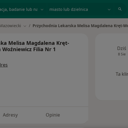
acja, badanie lub nazwisko
miasto lub dzielnica
Mazowiecki
Przychodnia Lekarska Melisa Magdalena Kręt-Woź
to
Zmień miasto
ska Melisa Magdalena Kręt-
Dziś
 Woźniewicz Filia Nr 1
8 Sie
dres
Ta kl
Adresy
Opinie