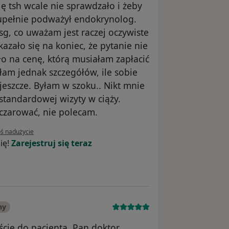
ię tsh wcale nie sprawdzało i żeby
zupełnie podważył endokrynolog.
g, co uważam jest raczej oczywiste
azało się na koniec, że pytanie nie
o na cenę, którą musiałam zapłacić
ałam jednak szczegółów, ile sobie
o jeszcze. Byłam w szoku.. Nikt mnie
standardowej wizyty w ciąży.
czarować, nie polecam.
inii użytkownika Pacjent
oś nadużycie
ię!
Zarejestruj się teraz
ny
ście do pacjenta. Pan doktor