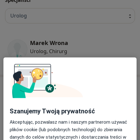
Urolog
Marek Wrona
Urolog, Chirurg
6 opinii
Adresy (2)
Adres 1
Adres 2
Szanujemy Twoją prywatność
Akceptując, pozwalasz nam i naszym partnerom używać
plików cookie (lub podobnych technologii) do zbierania
Powiększ mapę
danych do celów statystycznych i dostarczania treści w