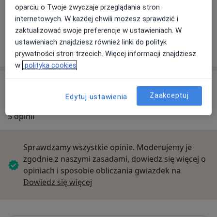
oparciu o Twoje zwyczaje przeglądania stron
internetowych. W każdej chwili możesz sprawdzić i
zaktualizować swoje preferencje w ustawieniach. W
Przychodnia
ustawieniach znajdziesz również linki do polityk
Piotrkowska 204/210, 90-451 Łódź
prywatności stron trzecich. Więcej informacji znajdziesz
w
polityka cookies
Opinie o specjalistach (5)
Zaakceptuj
Edytuj ustawienia
5 opinii
Sprawdzamy wszystkie opinie. Moderujemy je
zgodnie z naszymi zasadami, dowiedz się więcej o
opiniach i sposobie obliczania gwiazdek na
Dowiedz się więcej o opiniach
Dowiedz się więcej