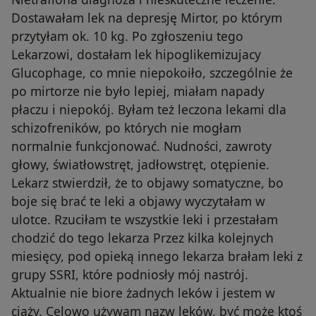
Dostawałam lek na depresję Mirtor, po którym
przytyłam ok. 10 kg. Po zgłoszeniu tego
Lekarzowi, dostałam lek hipoglikemizujacy
Glucophage, co mnie niepokoiło, szczególnie że
po mirtorze nie było lepiej, miałam napady
płaczu i niepokój. Byłam też leczona lekami dla
schizofreników, po których nie mogłam
normalnie funkcjonować. Nudności, zawroty
głowy, światłowstręt, jadłowstręt, otępienie.
Lekarz stwierdził, że to objawy somatyczne, bo
boje się brać te leki a objawy wyczytałam w
ulotce. Rzuciłam te wszystkie leki i przestałam
chodzić do tego lekarza Przez kilka kolejnych
miesięcy, pod opieką innego lekarza brałam leki z
grupy SSRI, które podniosły mój nastrój.
Aktualnie nie biore żadnych leków i jestem w
ciąży. Celowo używam nazw leków, być może ktoś