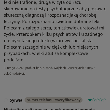
leki nie trafione, druga wizyta od razu
skierowanie na testy psychologiczne aby postawić
skuteczną diagnozę i rozpoznać jaką chorobę
leczymy. Po rozpoznaniu świetnie dobrane leki.
Polecam z całego serca, ten człowiek uratował mi
życie. Przerobiłem kilku psychiatrów i u żadnego
nie było takiego efektu,wzorowy specjalista.
Polecam szczególnie w ciężkich lub niejasnych
przypadkach, wielki atut za kompleksowe
podejście.
3 lutego 2024
•
prof. dr hab. n. med. Wojciech Gruszczyński
•
Inny
•
w opinii użytkownika Maciej
zgłoś nadużycie
Sylwia
Numer telefonu zweryfikowany
S
Nietrafiona diagnoza i nieskuteczne leczenie.