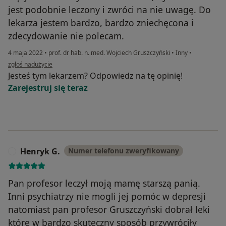
jest podobnie leczony i zwróci na nie uwagę. Do
lekarza jestem bardzo, bardzo zniechęcona i
zdecydowanie nie polecam.
4 maja 2022
•
prof. dr hab. n. med. Wojciech Gruszczyński
•
Inny
•
w opinii użytkownika Sylwia
zgłoś nadużycie
Jesteś tym lekarzem? Odpowiedz na tę opinię!
Zarejestruj się teraz
Henryk G.
Numer telefonu zweryfikowany
H
Pan profesor leczył moją mamę starszą panią.
Inni psychiatrzy nie mogli jej pomóc w depresji
natomiast pan profesor Gruszczyński dobrał leki
które w bardzo skuteczny sposób przywróciły