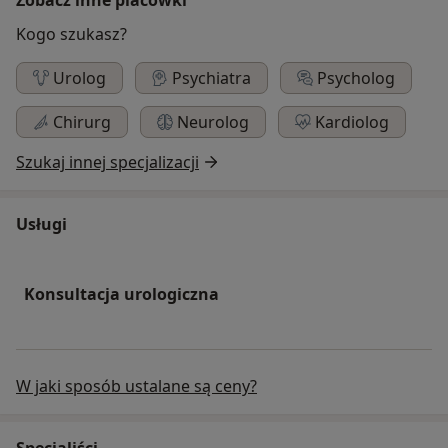
Kogo szukasz?
Urolog
Psychiatra
Psycholog
Chirurg
Neurolog
Kardiolog
Szukaj innej specjalizacji
Usługi
Konsultacja urologiczna
W jaki sposób ustalane są ceny?
Specjaliści