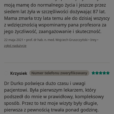
moją mamę do normalnego życia i jeszcze przez
siedem lat żyła w szczęśliwości dożywając 87 lat.
Mama zmarła trzy lata temu ale do dzisiaj wszyscy
z wdzięcznością wspominamy pana profesora za
jego życzliwość, zaangażowanie i skuteczność.
22 maja 2021
•
prof. dr hab. n. med. Wojciech Gruszczyński
•
Inny
•
w opinii użytkownika Henryk G.
zgłoś nadużycie
Krzysiek
Numer telefonu zweryfikowany
K
Dr Durko poświęca dużo czasu i uwagi
pacjentowi. Była pierwszym lekarzem, który
podszedł do mnie w prawidłowy, kompleksowy
sposób. Przez to też moje wizyty były długie,
pierwsza z pewnością trwała ponad godzinę.