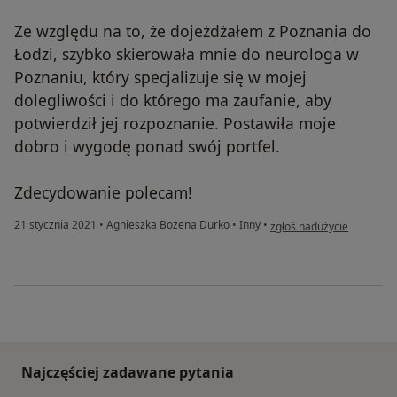
Ze względu na to, że dojeżdżałem z Poznania do
Łodzi, szybko skierowała mnie do neurologa w
Poznaniu, który specjalizuje się w mojej
dolegliwości i do którego ma zaufanie, aby
potwierdził jej rozpoznanie. Postawiła moje
dobro i wygodę ponad swój portfel.
Zdecydowanie polecam!
w opinii użytkownika Krzy
21 stycznia 2021
•
Agnieszka Bożena Durko
•
Inny
•
zgłoś nadużycie
Najczęściej zadawane pytania