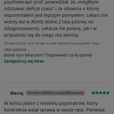
psychoterapii prof. powiedział, że „mógłbym
odczuwać deficyt czasu” i że siłownia o której
wspomniałem jest lepszym pomysłem. Lekarz nie
wierzy też w ADHD (które 2 lata później mi
zdiagnozowano). Lekarza nie polecę, jak i w
przyszłości się do niego nie zwrócę.
25 marca 2026
•
prof. dr hab. n. med. Wojciech Gruszczyński
•
Inny
•
w opinii użytkownika Adam
zgłoś nadużycie
Jesteś tym lekarzem? Odpowiedz na tę opinię!
Zarejestruj się teraz
Maciej
Numer telefonu zweryfikowany
M
W końcu jeden z niewielu psychiatrów, który
konkretnie wziął sprawę w swoje ręce. Pierwsze