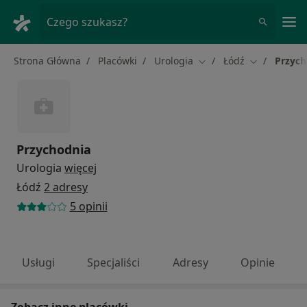
Me
Czego szukasz?
Strona Główna
Placówki
Urologia
Łódź
Przych
Zmień miasto
Zmień miast
Przychodnia
Urologia
więcej
Łódź
2 adresy
5 opinii
Usługi
Specjaliści
Adresy
Opinie
Zobacz inne placówki