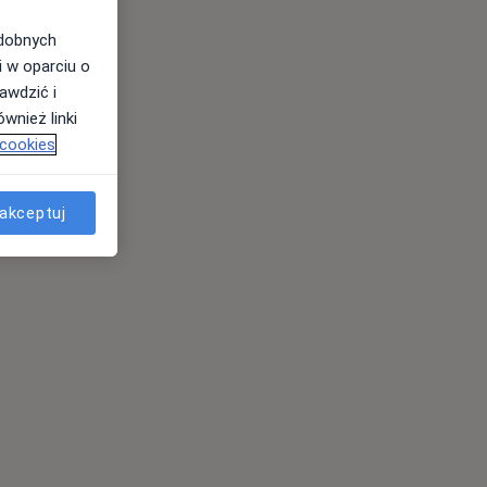
odobnych
i w oparciu o
awdzić i
wnież linki
 cookies
akceptuj