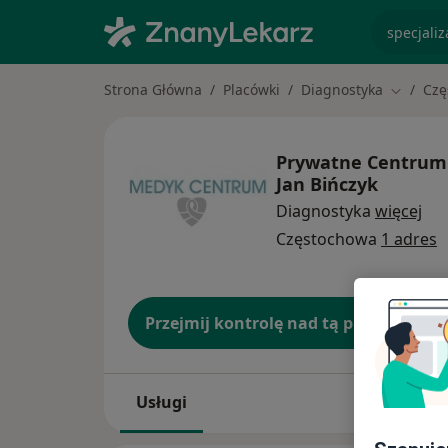
specjaliz
Strona Główna
Placówki
Diagnostyka
Czę
Zmień m
Prywatne Centrum
Jan Bińczyk
Diagnostyka
więcej
Częstochowa
1 adres
Przejmij kontrolę nad tą placówką
Usługi