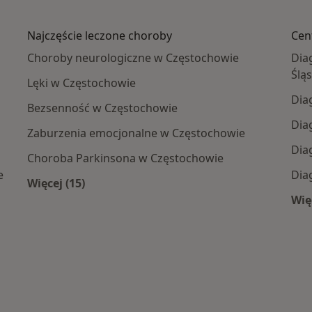
Najczęście leczone choroby
Cen
Choroby neurologiczne w Częstochowie
Dia
Ślą
Lęki w Częstochowie
Dia
Bezsenność w Częstochowie
Dia
Zaburzenia emocjonalne w Częstochowie
Dia
Choroba Parkinsona w Częstochowie
e
Dia
Więcej (15)
Więcej w kategorii: Najczęście leczone chorob
Więc
 centra medyczne