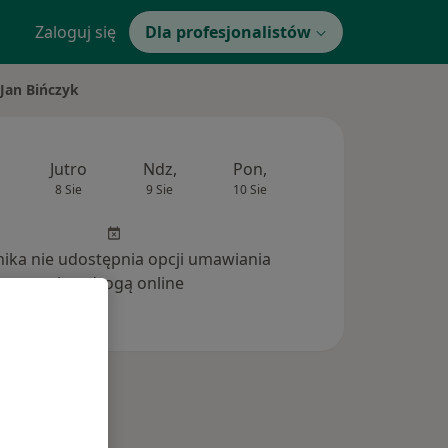
Zaloguj się
Dla profesjonalistów
Jan Bińczyk
Jutro
Ndz,
Pon,
Wt,
Śr,
8 Sie
9 Sie
10 Sie
11 Sie
12 Si
inika nie udostępnia opcji umawiania
wizyt drogą online