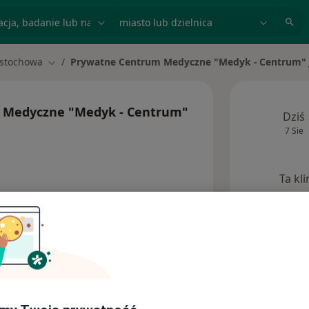
acja, badanie lub nazwisko
miasto lub dzielnica
stochowa
Prywatne Centrum Medyczne "Medyk - Centrum" 
iasto
Zmień miasto
 Medyczne "Medyk - Centrum"
Dziś
7 Sie
Ta kl
Adresy