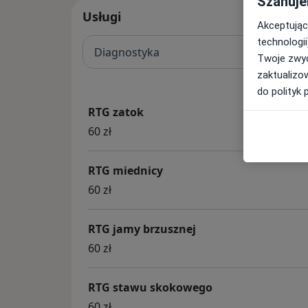
Szanuje
Usługi
Akceptując
technologii
Diagnostyka
Twoje zwyc
zaktualizo
do polityk 
RTG zatok
60 zł
RTG miednicy
60 zł
RTG jamy brzusznej
60 zł
RTG stawu skokowego
60 zł