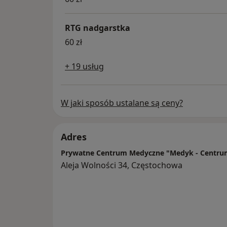
RTG nadgarstka
60 zł
+ 19 usług
W jaki sposób ustalane są ceny?
Adres
Prywatne Centrum Medyczne "Medyk - Centrum
Aleja Wolności 34, Częstochowa