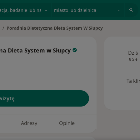
acja, badanie lub nazwisko
miasto lub dzielnica
Poradnia Dietetyczna Dieta System W Słupcy
to
zna Dieta System w Słupcy
Dziś
8 Sie
Ta kl
izytę
Adresy
Opinie