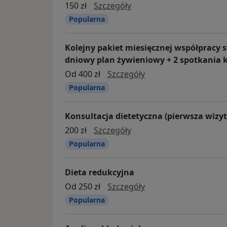
Konsultacja dietetyka (wi
150 zł
Szczegóły
Popularna
Kolejny pakiet miesięcznej współpracy 
dniowy plan żywieniowy + 2 spotkania 
Kolejny pakiet miesi
Od 400 zł
Szczegóły
Popularna
Konsultacja dietetyczna (pierwsza wizyt
konsultacja dietetyczna 
200 zł
Szczegóły
Popularna
Dieta redukcyjna
dieta redukcyjna
Od 250 zł
Szczegóły
Popularna