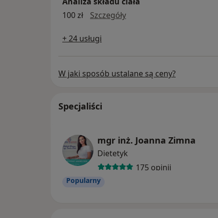
Analiza składu ciała
Analiza składu ciała
100 zł
Szczegóły
+ 24 usługi
W jaki sposób ustalane są ceny?
Specjaliści
mgr inż. Joanna Zimna
Dietetyk
175 opinii
Popularny