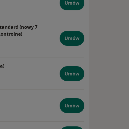
zyta kontrolna)
Umów
standard (nowy 7
kontrolne)
Umów
ęcznej współpracy standard (nowy 7 dniowy plan żywieniowy
a)
(pierwsza wizyta)
Umów
Umów