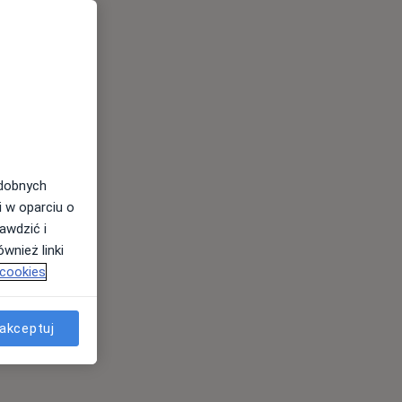
odobnych
i w oparciu o
awdzić i
wnież linki
 cookies
akceptuj