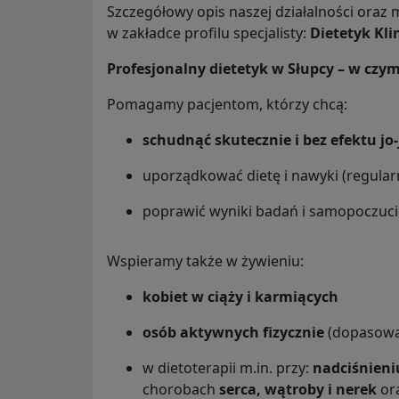
Szczegółowy opis naszej działalności oraz
w zakładce profilu specjalisty:
Dietetyk Kli
Profesjonalny dietetyk w Słupcy – w c
Pomagamy pacjentom, którzy chcą:
schudnąć skutecznie i bez efektu jo-
uporządkować dietę i nawyki (regularn
poprawić wyniki badań i samopoczucie
Wspieramy także w żywieniu:
kobiet w ciąży i karmiących
osób aktywnych fizycznie
(dopasowan
w dietoterapii m.in. przy:
nadciśnieniu
chorobach
serca, wątroby i nerek
ora