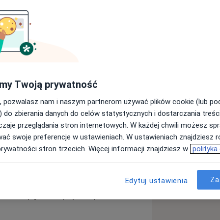
Szukaj innej specjalizacji
my Twoją prywatność
, pozwalasz nam i naszym partnerom używać plików cookie (lub p
) do zbierania danych do celów statystycznych i dostarczania treśc
, w którym łączymy
skuteczne
zaje przeglądania stron internetowych. W każdej chwili możesz spr
órych żywienie realnie wpływa na
wać swoje preferencje w ustawieniach. W ustawieniach znajdziesz ró
lką poradni jest
Dietetyk Kliniczny
prywatności stron trzecich. Więcej informacji znajdziesz w
polityka
u rozszerzyła swoją działalność o
 redukcji masy ciała oraz zmianie
Za
Edytuj ustawienia
ym łączymy
skuteczne odchudzanie
z
realnie wpływa na poprawę zdrowia i