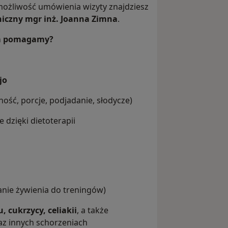
 możliwość umówienia wizyty znajdziesz
niczny mgr inż. Joanna Zimna
.
zym pomagamy?
jo
ość, porcje, podjadanie, słodycze)
 dzięki dietoterapii
ie żywienia do treningów)
, cukrzycy, celiakii
, a także
z innych schorzeniach