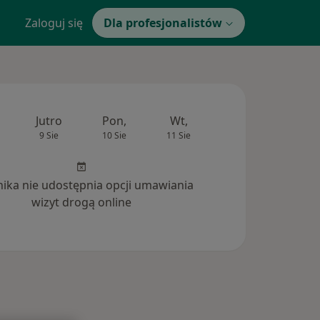
Zaloguj się
Dla profesjonalistów
Jutro
Pon,
Wt,
Śr,
Czw
9 Sie
10 Sie
11 Sie
12 Sie
13 Si
inika nie udostępnia opcji umawiania
wizyt drogą online