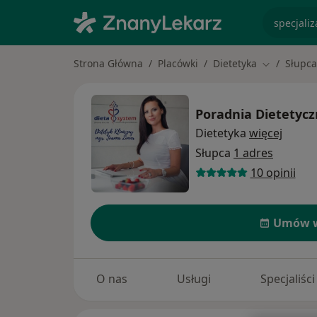
specjaliz
Strona Główna
Placówki
Dietetyka
Słupca
Zmień mias
Poradnia Dietetyc
Dietetyka
więcej
Słupca
1 adres
10 opinii
Umów w
O nas
Usługi
Specjaliści