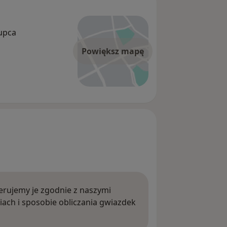
łupca
Powiększ mapę
rujemy je zgodnie z naszymi
iach i sposobie obliczania gwiazdek
ięcej o opiniach