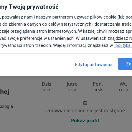
my Twoją prywatność
Dziś
Jutro
Pon,
Wt,
-
8 Sie
9 Sie
10 Sie
11 Sie
, pozwalasz nam i naszym partnerom używać plików cookie (lub p
CYNA"
) do zbierania danych do celów statystycznych i dostarczania treśc
zaje przeglądania stron internetowych. W każdej chwili możesz spr
Umawianie online nie jest dostępne
wać swoje preferencje w ustawieniach. W ustawieniach znajdziesz ró
Pokaż profil
prywatności stron trzecich. Więcej informacji znajdziesz w
polityka
Za
Edytuj ustawienia
Dziś
Jutro
Pon,
Wt,
hej
8 Sie
9 Sie
10 Sie
11 Sie
·
kologia
Umawianie online nie jest dostępne
Pokaż profil