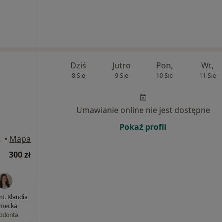
Dziś
Jutro
Pon,
Wt,
8 Sie
9 Sie
10 Sie
11 Sie
Umawianie online nie jest dostępne
Pokaż profil
 Kraków
•
Mapa
300 zł
nt. Klaudia
mecka
odonta