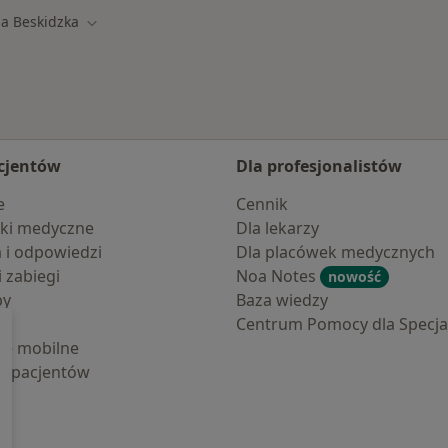
a Beskidzka
asto
Zmień miasto
cjentów
Dla profesjonalistów
e
Cennik
ki medyczne
Dla lekarzy
a i odpowiedzi
Dla placówek medycznych
i zabiegi
Noa Notes
nowość
by
Baza wiedzy
Centrum Pomocy dla Specjal
cje mobilne
la pacjentów