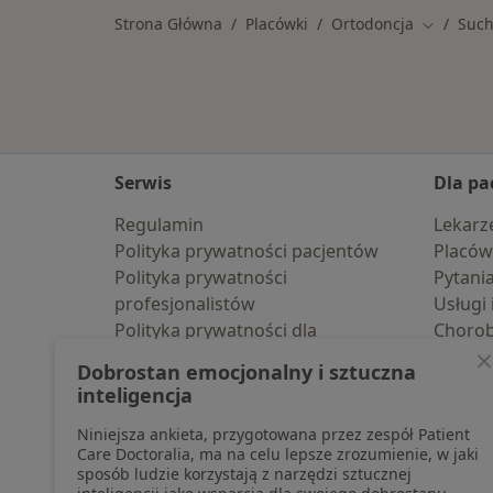
Strona Główna
Placówki
Ortodoncja
Such
Zmień mi
Serwis
Dla pa
Regulamin
Lekarz
Polityka prywatności pacjentów
Placów
Polityka prywatności
Pytani
profesjonalistów
Usługi 
Polityka prywatności dla
Choro
profesjonalistów, których dane
Pomoc
Dobrostan emocjonalny i sztuczna
pozyskaliśmy samodzielnie
Aplika
inteligencja
Polityka cookies
Blog d
Niniejsza ankieta, przygotowana przez zespół Patient
Jak działają wyniki wyszukiwania
Care Doctoralia, ma na celu lepsze zrozumienie, w jaki
Dostępność
sposób ludzie korzystają z narzędzi sztucznej
O nas