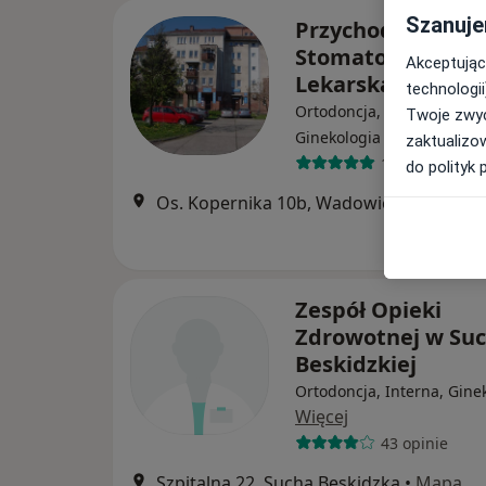
Szanuje
Przychodnia
Stomatologiczno 
Akceptując
Lekarska "MEDY
technologii
Ortodoncja, Stomatologia,
Twoje zwyc
·
Więcej
Ginekologia
zaktualizo
15 opinii
do polityk 
Os. Kopernika 10b, Wadowice
•
Mapa
Zespół Opieki
Zdrowotnej w Suc
Beskidzkiej
Ortodoncja, Interna, Gine
Więcej
43 opinie
Szpitalna 22, Sucha Beskidzka
•
Mapa