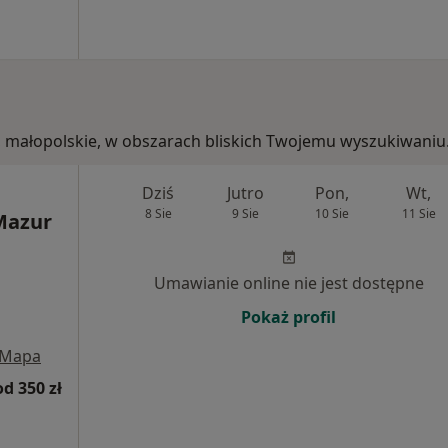
a, małopolskie, w obszarach bliskich Twojemu wyszukiwaniu
Dziś
Jutro
Pon,
Wt,
8 Sie
9 Sie
10 Sie
11 Sie
Mazur
Umawianie online nie jest dostępne
Pokaż profil
Mapa
od 350 zł