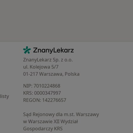
Kontakt
ZnanyLekarz - Strona główna
ZnanyLekarz Sp. z o.o.
ul. Kolejowa 5/7
01-217 Warszawa, Polska
NIP: ⁠7010224868
KRS: ⁠0000347997
isty
REGON: ⁠142276657
Sąd Rejonowy dla m.st. Warszawy
w Warszawie XII Wydział
Gospodarczy KRS