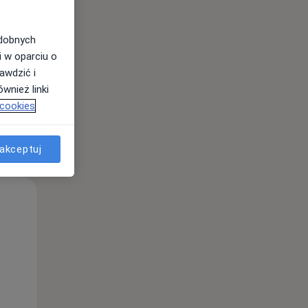
Śr,
Czw,
Pt,
12 Sie
13 Sie
14 Sie
odobnych
i w oparciu o
awdzić i
wnież linki
 cookies
akceptuj
Śr,
Czw,
Pt,
12 Sie
13 Sie
14 Sie