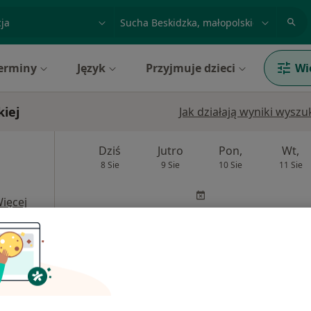
acja, badanie lub nazwisko
miasto lub dzielnica
erminy
Język
Przyjmuje dzieci
Wi
kiej
Jak działają wyniki wysz
Dziś
Jutro
Pon,
Wt,
8 Sie
9 Sie
10 Sie
11 Sie
ięcej
Umawianie online nie jest dostępne
Pokaż profil