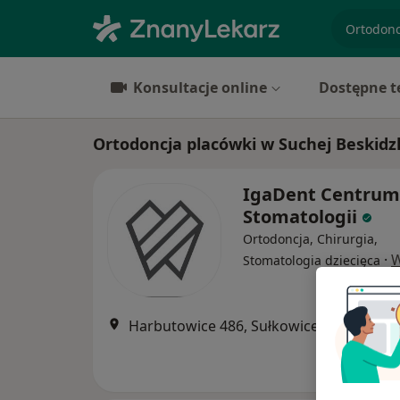
specjaliz
Konsultacje online
Dostępne t
Ortodoncja placówki w Suchej Beskidz
IgaDent Centrum
Stomatologii
Ortodoncja, Chirurgia,
·
W
Stomatologia dziecięca
Harbutowice 486, Sułkowice
•
Mapa