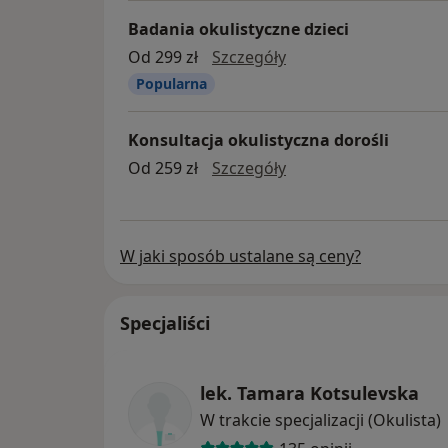
Badania okulistyczne dzieci
badania okulistyczne 
Od 299 zł
Szczegóły
Popularna
Konsultacja okulistyczna dorośli
konsultacja okulistyc
Od 259 zł
Szczegóły
W jaki sposób ustalane są ceny?
Specjaliści
lek. Tamara Kotsulevska
W trakcie specjalizacji (Okulista)