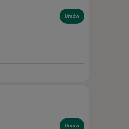
dzieci
Umów
zna dorośli
Umów