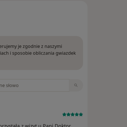
rujemy je zgodnie z naszymi
iach i sposobie obliczania gwiazdek
ięcej o opiniach
niach
rzystała z wizyt u Pani Doktor.