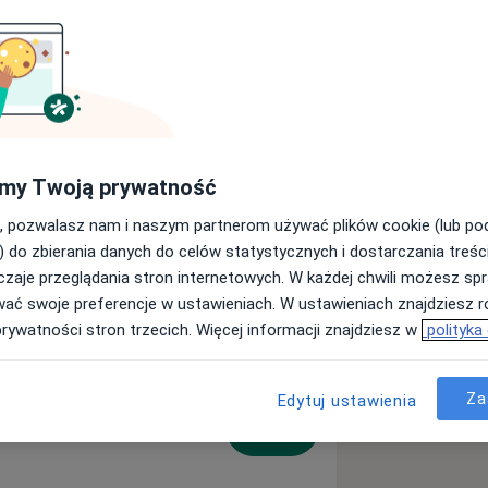
ym Buszkiewicz
Pokaż wszystkie
my Twoją prywatność
, pozwalasz nam i naszym partnerom używać plików cookie (lub p
ięcej
) do zbierania danych do celów statystycznych i dostarczania treśc
zaje przeglądania stron internetowych. W każdej chwili możesz spr
wać swoje preferencje w ustawieniach. W ustawieniach znajdziesz ró
prywatności stron trzecich. Więcej informacji znajdziesz w
polityka
Za
Edytuj ustawienia
zna
Umów