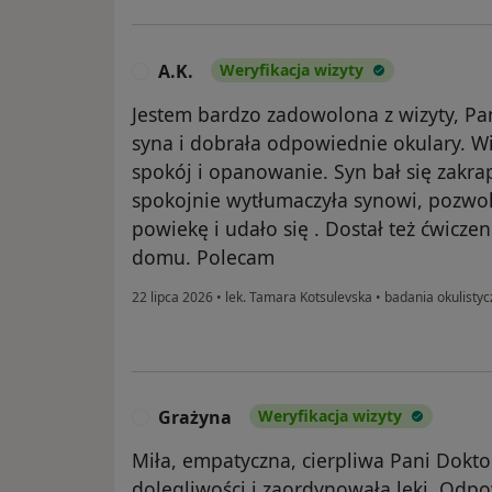
A.K.
Weryfikacja wizyty
A
Jestem bardzo zadowolona z wizyty, Pa
syna i dobrała odpowiednie okulary. Wie
spokój i opanowanie. Syn bał się zakra
spokojnie wytłumaczyła synowi, pozwo
powiekę i udało się . Dostał też ćwicz
domu. Polecam
22 lipca 2026
•
lek. Tamara Kotsulevska
•
badania okulistyc
Grażyna
Weryfikacja wizyty
G
Miła, empatyczna, cierpliwa Pani Dokto
dolegliwości i zaordynowała leki. Odpo