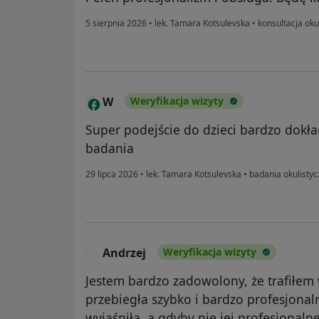
5 sierpnia 2026
•
lek. Tamara Kotsulevska
•
konsultacja oku
W
Weryfikacja wizyty
Super podejście do dzieci bardzo dokła
badania
29 lipca 2026
•
lek. Tamara Kotsulevska
•
badania okulistyc
Andrzej
Weryfikacja wizyty
A
Jestem bardzo zadowolony, że trafiłem
przebiegła szybko i bardzo profesjonal
wyjaśniła, a gdyby nie jej profesjonal