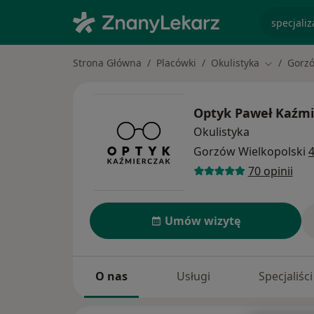
specjaliz
Strona Główna
Placówki
Okulistyka
Gorzó
Zmień mia
Optyk Paweł Kaźm
Okulistyka
Gorzów Wielkopolski
4
70 opinii
Umów wizytę
O nas
Usługi
Specjaliści