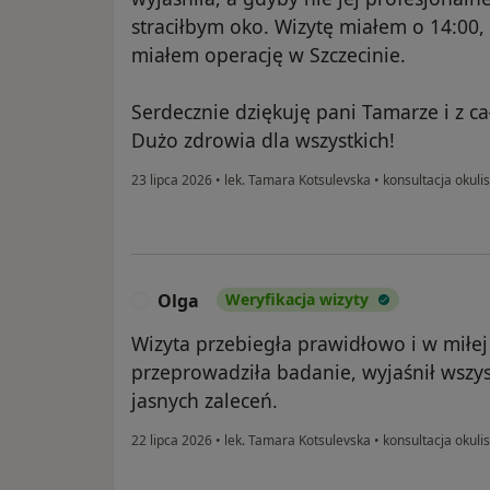
straciłbym oko. Wizytę miałem o 14:00,
miałem operację w Szczecinie.
Serdecznie dziękuję pani Tamarze i z c
Dużo zdrowia dla wszystkich!
23 lipca 2026
•
lek. Tamara Kotsulevska
•
konsultacja okuli
Olga
Weryfikacja wizyty
O
Wizyta przebiegła prawidłowo i w miłej
przeprowadziła badanie, wyjaśnił wszyst
jasnych zaleceń.
22 lipca 2026
•
lek. Tamara Kotsulevska
•
konsultacja okuli