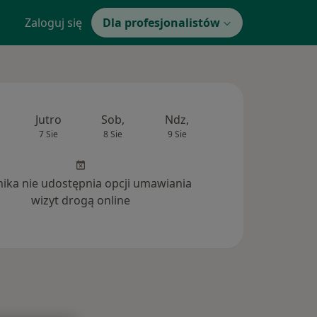
Zaloguj się
Dla profesjonalistów
Jutro
Sob,
Ndz,
Pon,
Wt,
7 Sie
8 Sie
9 Sie
10 Sie
11 Si
inika nie udostępnia opcji umawiania
wizyt drogą online