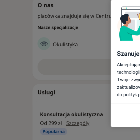
O nas
placówka znajduje się w Centrum Medyczn
Nasze specjalizacje
Okulistyka
Szanuje
Akceptując
Zobacz w
technologii
Twoje zwyc
zaktualizo
Usługi
do polityk 
Konsultacja okulistyczna
konsultacja okulistyc
Od 299 zł
Szczegóły
Popularna