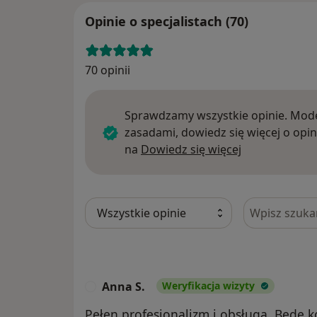
Opinie o specjalistach (70)
70 opinii
Sprawdzamy wszystkie opinie. Mode
zasadami, dowiedz się więcej o opin
Dowiedz się w
na
Dowiedz się więcej
Szukaj w opi
Anna S.
Weryfikacja wizyty
A
Pełen profesjonalizm i obsługa. Będę ko