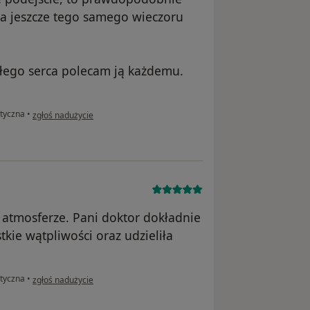
 a jeszcze tego samego wieczoru
ałego serca polecam ją każdemu.
w opinii użytkownika Andrzej
styczna
•
zgłoś nadużycie
 atmosferze. Pani doktor dokładnie
kie wątpliwości oraz udzieliła
w opinii użytkownika Olga
styczna
•
zgłoś nadużycie