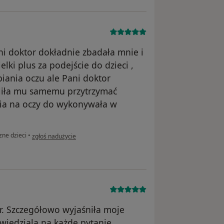
ni doktor dokładnie zbadała mnie i
lki plus za podejście do dzieci ,
piania oczu ale Pani doktor
liła mu samemu przytrzymać
enia na oczy do wykonywała w
w opinii użytkownika A.K.
zne dzieci
•
zgłoś nadużycie
r. Szczegółowo wyjaśniła moje
wiedziala na każde pytanie.