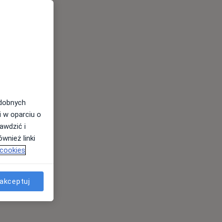
odobnych
i w oparciu o
awdzić i
wnież linki
 cookies
akceptuj