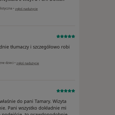
w opinii użytkownika Anna S.
listyczna
•
zgłoś nadużycie
dnie tłumaczy i szczegółowo robi
w opinii użytkownika W
zne dzieci
•
zgłoś nadużycie
 właśnie do pani Tamary. Wizyta
nie. Pani wszystko dokładnie mi
ne podejście, to prawdopodobnie