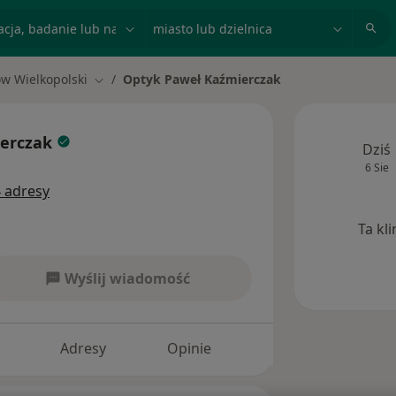
acja, badanie lub nazwisko
miasto lub dzielnica
w Wielkopolski
Optyk Paweł Kaźmierczak
sto
Zmień miasto
ierczak
Dziś
6 Sie
 adresy
Ta kl
Wyślij wiadomość
Adresy
Opinie