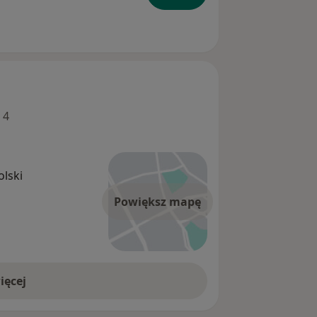
 4
lski
Powiększ mapę
ięcej