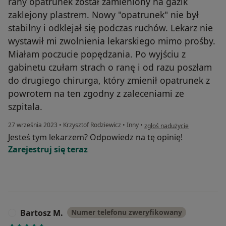
rany opatrunek został zamieniony na gazik
zaklejony plastrem. Nowy "opatrunek" nie był
stabilny i odklejał się podczas ruchów. Lekarz nie
wystawił mi zwolnienia lekarskiego mimo prośby.
Miałam poczucie popędzania. Po wyjściu z
gabinetu czułam strach o ranę i od razu poszłam
do drugiego chirurga, który zmienił opatrunek z
powrotem na ten zgodny z zaleceniami ze
szpitala.
w opinii użytkownika B. H.
27 września 2023
•
Krzysztof Rodziewicz
•
Inny
•
zgłoś nadużycie
Jesteś tym lekarzem? Odpowiedz na tę opinię!
Zarejestruj się teraz
Bartosz M.
Numer telefonu zweryfikowany
B