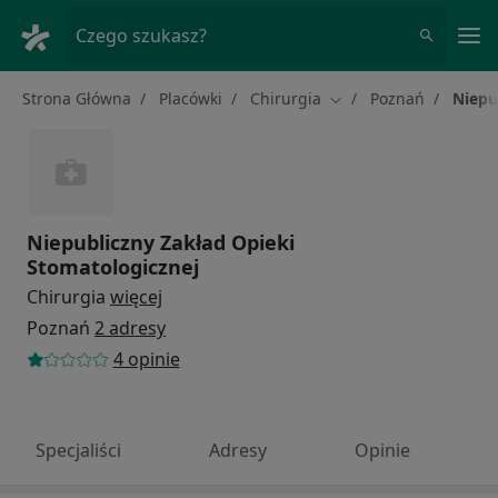
Me
Czego szukasz?
Strona Główna
Placówki
Chirurgia
Poznań
Niepu
Zmień miasto
Niepubliczny Zakład Opieki
Stomatologicznej
Chirurgia
więcej
Poznań
2 adresy
4 opinie
Specjaliści
Adresy
Opinie