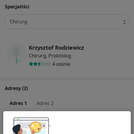
Specjaliści
Chirurg
Krzysztof Rodziewicz
Chirurg, Proktolog
4 opinie
Adresy (2)
Adres 1
Adres 2