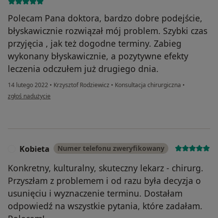
Polecam Pana doktora, bardzo dobre podejście,
błyskawicznie rozwiązał mój problem. Szybki czas
przyjęcia , jak też dogodne terminy. Zabieg
wykonany błyskawicznie, a pozytywne efekty
leczenia odczułem już drugiego dnia.
14 lutego 2022
•
Krzysztof Rodziewicz
•
Konsultacja chirurgiczna
•
w opinii użytkownika Bartosz M.
zgłoś nadużycie
Kobieta
Numer telefonu zweryfikowany
K
Konkretny, kulturalny, skuteczny lekarz - chirurg.
Przyszłam z problemem i od razu była decyzja o
usunięciu i wyznaczenie terminu. Dostałam
odpowiedź na wszystkie pytania, które zadałam.