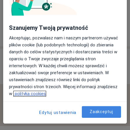
Powiększ mapę
Niepubliczny Zakład Opieki Stomatologicznej
Szanujemy Twoją prywatność
Opolska 58, 61-433 Poznań
Akceptując, pozwalasz nam i naszym partnerom używać
plików cookie (lub podobnych technologii) do zbierania
danych do celów statystycznych i dostarczania treści w
Opinie o specjalistach (4)
oparciu o Twoje zwyczaje przeglądania stron
internetowych. W każdej chwili możesz sprawdzić i
zaktualizować swoje preferencje w ustawieniach. W
4 opinie
ustawieniach znajdziesz również linki do polityk
prywatności stron trzecich. Więcej informacji znajdziesz
w
polityka cookies
Sprawdzamy wszystkie opinie. Moderujemy je
zgodnie z naszymi zasadami, dowiedz się więcej o
opiniach i sposobie obliczania gwiazdek na
Zaakceptuj
Edytuj ustawienia
Dowiedz się więcej o opiniach
Dowiedz się więcej