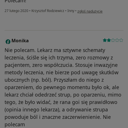
Polecam!
w opinii użytkownika Kobieta
27 lutego 2020
•
Krzysztof Rodziewicz
•
Inny
•
zgłoś nadużycie
Monika
M
Nie polecam. Lekarz ma sztywne schematy
leczenia, ściśle się ich trzyma, zero rozmowy z
pacjentem, zero współczucia. Stosuje inwazyjne
metody leczenia, nie bierze pod uwagę skutków
ubocznych (np. ból). Przyszłam do niego z
oparzeniem, do pewnego momentu było ok, ale
lekarz chciał odedrzeć strup, po oparzeniu, mimo
tego, że było widać, że rana goi się prawidłowo
(opinia innego lekarza), a odrywanie strupa
powoduje ból i znaczne zaczerwienienie. Nie
polecam