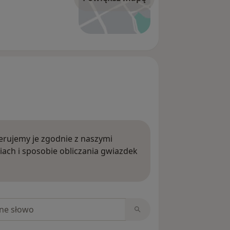
rujemy je zgodnie z naszymi
iach i sposobie obliczania gwiazdek
ięcej o opiniach
niach