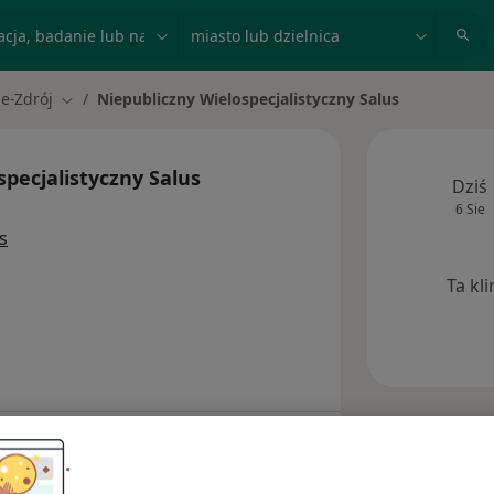
acja, badanie lub nazwisko
miasto lub dzielnica
ie-Zdrój
Niepubliczny Wielospecjalistyczny Salus
Zmień miasto
specjalistyczny Salus
Dziś
6 Sie
s
Ta kl
Adresy
Opinie