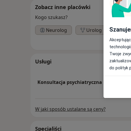
Zobacz inne placówki
Kogo szukasz?
Szanuje
Neurolog
Urolog
Akceptując
technologii
Twoje zwyc
Usługi
zaktualizo
do polityk 
Konsultacja psychiatryczna
W jaki sposób ustalane są ceny?
Specjaliści