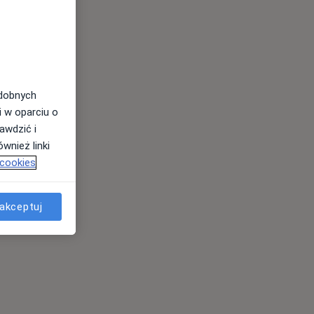
odobnych
i w oparciu o
awdzić i
wnież linki
 cookies
akceptuj