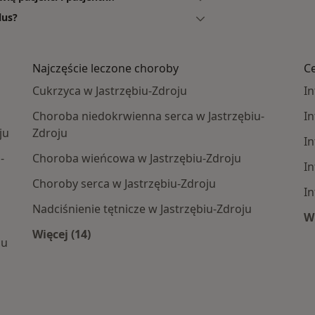
lus?
Najczęście leczone choroby
C
Cukrzyca w Jastrzębiu-Zdroju
I
Choroba niedokrwienna serca w Jastrzębiu-
In
ju
Zdroju
I
-
Choroba wieńcowa w Jastrzębiu-Zdroju
I
Choroby serca w Jastrzębiu-Zdroju
I
Nadciśnienie tętnicze w Jastrzębiu-Zdroju
Wi
Więcej (14)
ju
Więcej w kategorii: Najczęście leczone choro
e centra medyczne