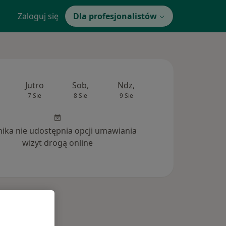
Zaloguj się
Dla profesjonalistów
Jutro
Sob,
Ndz,
Pon,
Wt,
7 Sie
8 Sie
9 Sie
10 Sie
11 Si
inika nie udostępnia opcji umawiania
wizyt drogą online