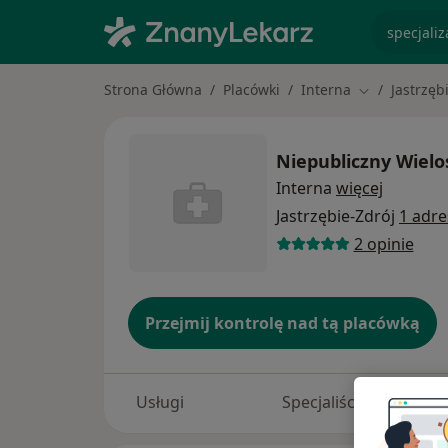
specjaliz
Strona Główna
Placówki
Interna
Jastrzęb
Zmień miasto
Niepubliczny Wielo
Interna
więcej
Jastrzębie-Zdrój
1 adre
2 opinie
Przejmij kontrolę nad tą placówką
Usługi
Specjaliści