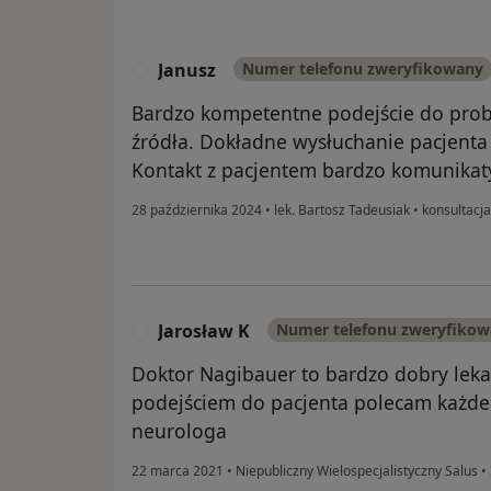
Janusz
Numer telefonu zweryfikowany
J
Bardzo kompetentne podejście do probl
źródła. Dokładne wysłuchanie pacjenta
Kontakt z pacjentem bardzo komunikat
28 października 2024
•
lek. Bartosz Tadeusiak
•
konsultacja
Jarosław K
Numer telefonu zweryfiko
J
Doktor Nagibauer to bardzo dobry lek
podejściem do pacjenta polecam każd
neurologa
22 marca 2021
•
Niepubliczny Wielospecjalistyczny Salus
•