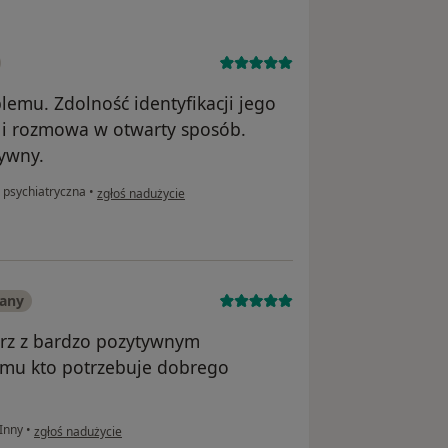
emu. Zdolność identyfikacji jego
 i rozmowa w otwarty sposób.
ywny.
w opinii użytkownika Janusz
 psychiatryczna
•
zgłoś nadużycie
wany
arz z bardzo pozytywnym
emu kto potrzebuje dobrego
w opinii użytkownika Jarosław K
Inny
•
zgłoś nadużycie