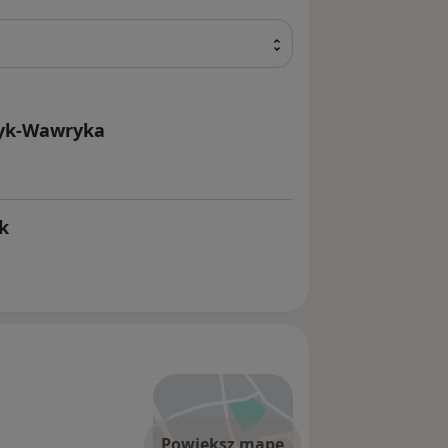
zyk-Wawryka
k
Powiększ mapę