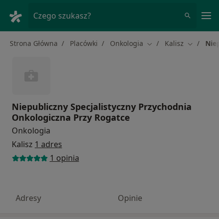
Me
Czego szukasz?
Strona Główna
Placówki
Onkologia
Kalisz
Nie
Zmień miasto
Zmień mi
Niepubliczny Specjalistyczny Przychodnia
Onkologiczna Przy Rogatce
Onkologia
Kalisz
1 adres
1 opinia
Adresy
Opinie