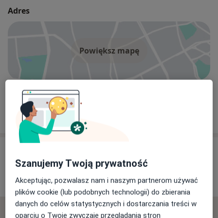
Adres
Powiększ mapę
Niepubliczny Specjalistyczny Przychodnia Onkologiczna
Przy Rogatce
Śródmiejska 34, 62-800 Kalisz
Opinie o specjalistach (1)
Szanujemy Twoją prywatność
Akceptując, pozwalasz nam i naszym partnerom używać
1 opinia
plików cookie (lub podobnych technologii) do zbierania
danych do celów statystycznych i dostarczania treści w
Sprawdzamy wszystkie opinie. Moderujemy je
oparciu o Twoje zwyczaje przeglądania stron