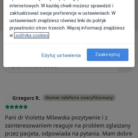
zgodnie z naszymi zasadami, dowiedz się więcej o
internetowych. W każdej chwili możesz sprawdzić i
opiniach i sposobie obliczania gwiazdek na
zaktualizować swoje preferencje w ustawieniach. W
Dowiedz się więcej o opiniach
Dowiedz się więcej
ustawieniach znajdziesz również linki do polityk
prywatności stron trzecich. Więcej informacji znajdziesz
w
polityka cookies
Zaakceptuj
Edytuj ustawienia
Szukaj w opiniach
Grzegorz R.
Numer telefonu zweryfikowany
G
Pani dr Violetta Milewska pozytywnie i z
zainteresowaniem reaguje na problem zglaszany
przez pacjeta, odpowiada na pytania. Mam dobre