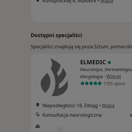
Konopnickiej 6, Malbork
•
Mapa
Dostępni specjaliści
Specjaliści znajdują się poza Sztum, pomors
ELMEDIC
Neurologia, Dermatologia
·
Więcej
Alergologia
1755 opinii
Niepodległości 18, Elbląg
•
Mapa
Konsultacja neurologiczna