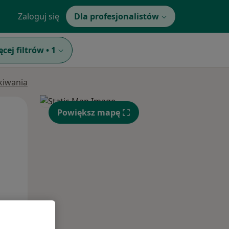
Zaloguj się
Dla profesjonalistów
ęcej filtrów
•
1
ukiwania
Wt,
Śr,
Czw,
Powiększ mapę
11 Sie
12 Sie
13 Sie