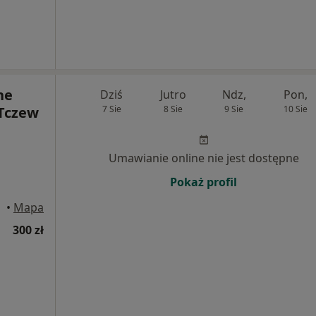
ne
Dziś
Jutro
Ndz,
Pon,
Tczew
7 Sie
8 Sie
9 Sie
10 Sie
Umawianie online nie jest dostępne
Pokaż profil
czew
•
Mapa
300 zł