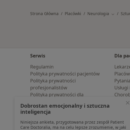
Strona Główna
Placówki
Neurologia
Szt
Zmień mi
Serwis
Dla pa
Regulamin
Lekarz
Polityka prywatności pacjentów
Placów
Polityka prywatności
Pytani
profesjonalistów
Usługi 
Polityka prywatności dla
Choro
profesjonalistów, których dane
Pomoc
Dobrostan emocjonalny i sztuczna
pozyskaliśmy samodzielnie
Aplika
inteligencja
Polityka cookies
Blog d
Niniejsza ankieta, przygotowana przez zespół Patient
Jak działają wyniki wyszukiwania
Care Doctoralia, ma na celu lepsze zrozumienie, w jaki
Dostępność