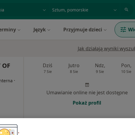
acja, badanie lub nazwisko
miasto lub dzielnica
erminy
Język
Przyjmuje dzieci
Wi
Jak działają wyniki wysz
 OF
Dziś
Jutro
Ndz,
Pon,
7 Sie
8 Sie
9 Sie
10 Sie
·
Interna
Umawianie online nie jest dostępne
Pokaż profil