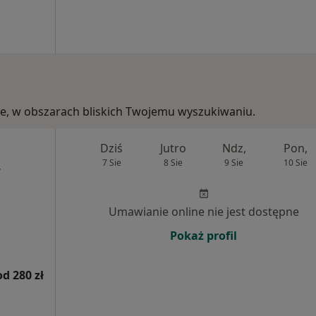
kie, w obszarach bliskich Twojemu wyszukiwaniu.
Dziś
Jutro
Ndz,
Pon,
7 Sie
8 Sie
9 Sie
10 Sie
,
Umawianie online nie jest dostępne
Pokaż profil
od 280 zł