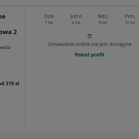
ne
Dziś
Jutro
Ndz,
Pon,
7 Sie
8 Sie
9 Sie
10 Sie
iowa 2
Umawianie online nie jest dostępne
·
pedia
Pokaż profil
od 319 zł