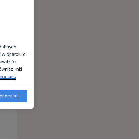
Wt,
Śr,
Czw,
11 Sie
12 Sie
13 Sie
odobnych
i w oparciu o
awdzić i
wnież linki
 cookies
Wt,
Śr,
Czw,
akceptuj
11 Sie
12 Sie
13 Sie