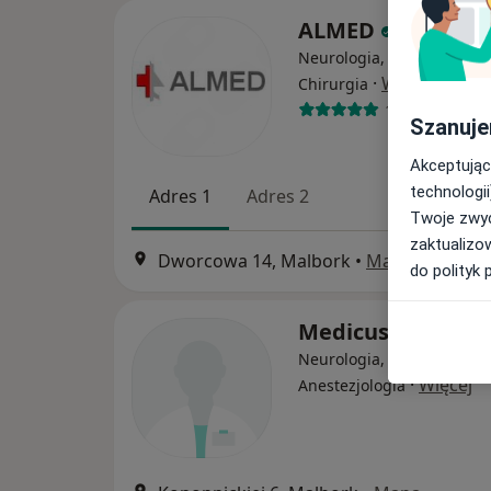
ALMED
Neurologia, Medycyna rod
·
Więcej
Chirurgia
13 opinii
Szanuje
Akceptując
technologii
Adres 1
Adres 2
Twoje zwyc
zaktualizo
Dworcowa 14, Malbork
•
Mapa
do polityk 
Medicus
Neurologia, Chirurgia,
·
Więcej
Anestezjologia