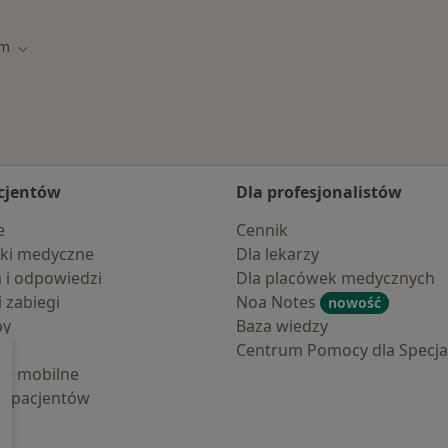
um
asto
Zmień miasto
cjentów
Dla profesjonalistów
e
Cennik
ki medyczne
Dla lekarzy
a i odpowiedzi
Dla placówek medycznych
i zabiegi
Noa Notes
nowość
by
Baza wiedzy
Centrum Pomocy dla Specjal
cje mobilne
la pacjentów