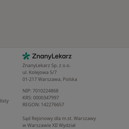
Kontakt
ZnanyLekarz - Strona główna
ZnanyLekarz Sp. z o.o.
ul. Kolejowa 5/7
01-217 Warszawa, Polska
NIP: ⁠7010224868
KRS: ⁠0000347997
isty
REGON: ⁠142276657
Sąd Rejonowy dla m.st. Warszawy
w Warszawie XII Wydział