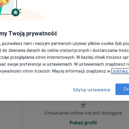
Dziś
Jutro
Ndz,
Pon,
7 Sie
8 Sie
9 Sie
10 Sie
zinna,
my Twoją prywatność
Umawianie online nie jest dostępne
Pokaż profil
, pozwalasz nam i naszym partnerom używać plików cookie (lub p
) do zbierania danych do celów statystycznych i dostarczania treśc
zaje przeglądania stron internetowych. W każdej chwili możesz spr
wać swoje preferencje w ustawieniach. W ustawieniach znajdziesz ró
prywatności stron trzecich. Więcej informacji znajdziesz w
polityka
Dziś
Jutro
Ndz,
Pon,
Za
Edytuj ustawienia
7 Sie
8 Sie
9 Sie
10 Sie
Umawianie online nie jest dostępne
Pokaż profil