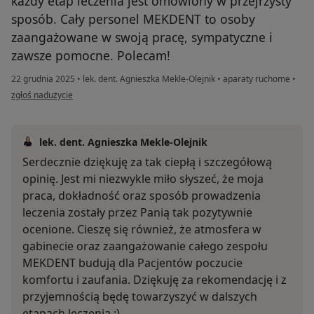
każdy etap leczenia jest omówiony w przejrzysty
sposób. Cały personel MEKDENT to osoby
zaangażowane w swoją pracę, sympatyczne i
zawsze pomocne. Polecam!
22 grudnia 2025
•
lek. dent. Agnieszka Mekle-Olejnik
•
aparaty ruchome
•
w opinii użytkownika Magda
zgłoś nadużycie
lek. dent. Agnieszka Mekle-Olejnik
Serdecznie dziękuję za tak ciepłą i szczegółową
opinię. Jest mi niezwykle miło słyszeć, że moja
praca, dokładność oraz sposób prowadzenia
leczenia zostały przez Panią tak pozytywnie
ocenione. Cieszę się również, że atmosfera w
gabinecie oraz zaangażowanie całego zespołu
MEKDENT budują dla Pacjentów poczucie
komfortu i zaufania. Dziękuję za rekomendację i z
przyjemnością będę towarzyszyć w dalszych
etapach leczenia :)