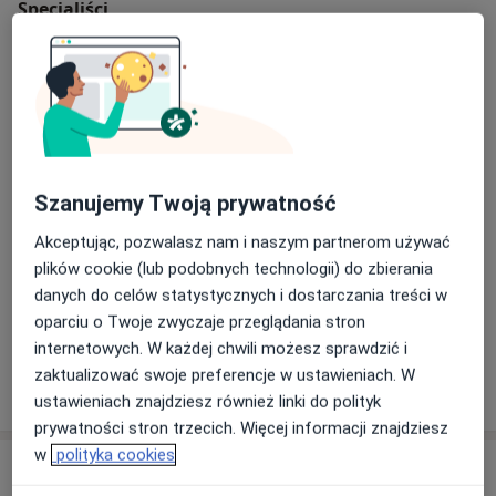
Specjaliści
lek. dent. Agnieszka Mekle-Olejnik
Stomatolog
7 opinii
Szanujemy Twoją prywatność
lek. dent. Martyna Łąka
Stomatolog
Akceptując, pozwalasz nam i naszym partnerom używać
plików cookie (lub podobnych technologii) do zbierania
danych do celów statystycznych i dostarczania treści w
oparciu o Twoje zwyczaje przeglądania stron
lek. dent. Zuzanna Tomczyk
internetowych. W każdej chwili możesz sprawdzić i
Stomatolog
zaktualizować swoje preferencje w ustawieniach. W
ustawieniach znajdziesz również linki do polityk
prywatności stron trzecich. Więcej informacji znajdziesz
w
polityka cookies
Adres