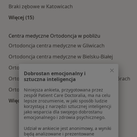
Braki zębowe w Katowicach
Więcej (15)
Więcej w kategorii: Najczęście leczone choroby
Centra medyczne Ortodoncja w pobliżu
Ortodoncja centra medyczne w Gliwicach
Ortodoncja centra medyczne w Bielsku-Białej
Ortodoncja centra medyczne w Bytomiu
Dobrostan emocjonalny i
Ortodoncja centra medyczne w Tarnowskich Górach
sztuczna inteligencja
Ortodoncja centra medyczne w Chorzowie
Niniejsza ankieta, przygotowana przez
zespół Patient Care Doctoralia, ma na celu
Więcej (13)
lepsze zrozumienie, w jaki sposób ludzie
korzystają z narzędzi sztucznej inteligencji
Więcej w kategorii: Centra medyczne Ortodoncj
jako wsparcia dla swojego dobrostanu
emocjonalnego i zdrowia psychicznego.
Udział w ankiecie jest anonimowy, a wyniki
będą analizowane i prezentowane