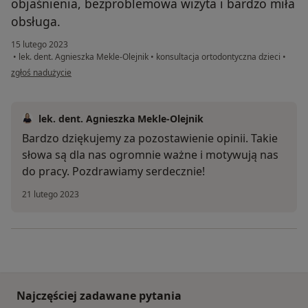
objaśnienia, bezproblemowa wizyta i bardzo miła
obsługa.
15 lutego 2023
•
lek. dent. Agnieszka Mekle-Olejnik
•
konsultacja ortodontyczna dzieci
•
w opinii użytkownika BK
zgłoś nadużycie
lek. dent. Agnieszka Mekle-Olejnik
Bardzo dziękujemy za pozostawienie opinii. Takie
słowa są dla nas ogromnie ważne i motywują nas
do pracy. Pozdrawiamy serdecznie!
21 lutego 2023
Najczęściej zadawane pytania