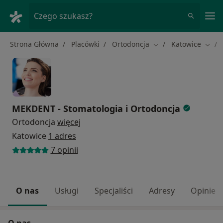
Me
Czego szukasz?
Strona Główna
Placówki
Ortodoncja
Katowice
Zmień miasto
Zmień
MEKDENT - Stomatologia i Ortodoncja
Ortodoncja
więcej
Katowice
1 adres
7 opinii
O nas
Usługi
Specjaliści
Adresy
Opinie
O nas