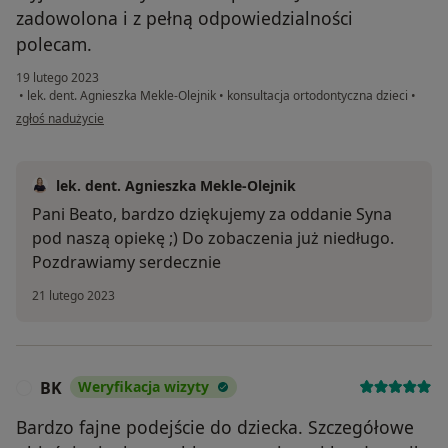
zadowolona i z pełną odpowiedzialności
polecam.
19 lutego 2023
•
lek. dent. Agnieszka Mekle-Olejnik
•
konsultacja ortodontyczna dzieci
•
w opinii użytkownika Beata
zgłoś nadużycie
lek. dent. Agnieszka Mekle-Olejnik
Pani Beato, bardzo dziękujemy za oddanie Syna
pod naszą opiekę ;) Do zobaczenia już niedługo.
Pozdrawiamy serdecznie
21 lutego 2023
BK
Weryfikacja wizyty
B
Bardzo fajne podejście do dziecka. Szczegółowe