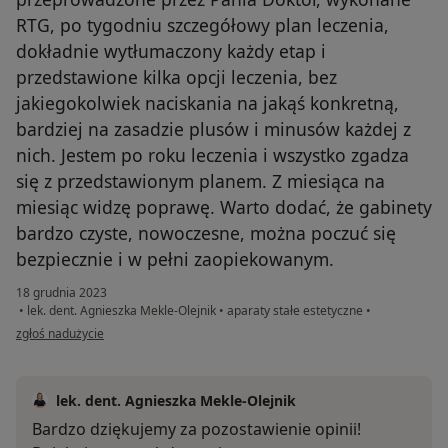
RTG, po tygodniu szczegółowy plan leczenia,
dokładnie wytłumaczony każdy etap i
przedstawione kilka opcji leczenia, bez
jakiegokolwiek naciskania na jakąś konkretną,
bardziej na zasadzie plusów i minusów każdej z
nich. Jestem po roku leczenia i wszystko zgadza
się z przedstawionym planem. Z miesiąca na
miesiąc widzę poprawę. Warto dodać, że gabinety
bardzo czyste, nowoczesne, można poczuć się
bezpiecznie i w pełni zaopiekowanym.
18 grudnia 2023
•
lek. dent. Agnieszka Mekle-Olejnik
•
aparaty stałe estetyczne
•
w opinii użytkownika K
zgłoś nadużycie
lek. dent. Agnieszka Mekle-Olejnik
Bardzo dziękujemy za pozostawienie opinii!