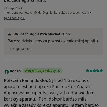
bez żadnego zarzutu.
23 maja 2023
•
lek. dent. Agnieszka Mekle-Olejnik
•
konsultacja ortodontyczna
•
w opinii użytkownika Matylda
zgłoś nadużycie
lek. dent. Agnieszka Mekle-Olejnik
Bardzo dziękujemy za pozostawienie miłej opinii ;)
21 listopada 2023
Beata
Weryfikacja wizyty
B
Polecam Panią doktor. Syn od 1,5 roku nosi
aparat i jest pod opieką Pani doktor. Aparat
dopasowany super. Na wizytach odpowiednie
korekty aparatu.. Pani doktor bardzo miła,
wyjaśnia zasady korekta aparatu. Jestem bardzo