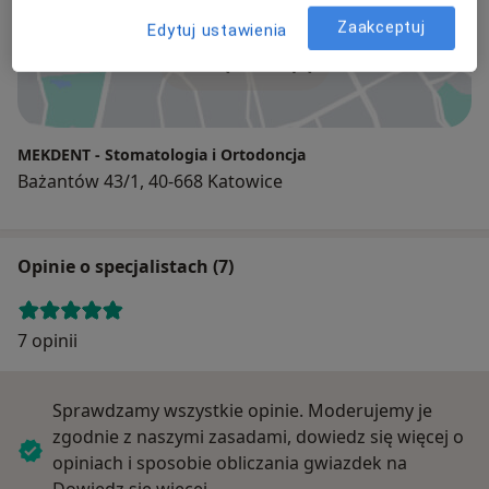
Zaakceptuj
Edytuj ustawienia
Powiększ mapę
MEKDENT - Stomatologia i Ortodoncja
Bażantów 43/1, 40-668 Katowice
Opinie o specjalistach (7)
7 opinii
Sprawdzamy wszystkie opinie. Moderujemy je
zgodnie z naszymi zasadami, dowiedz się więcej o
opiniach i sposobie obliczania gwiazdek na
Dowiedz się więcej o opiniach
Dowiedz się więcej