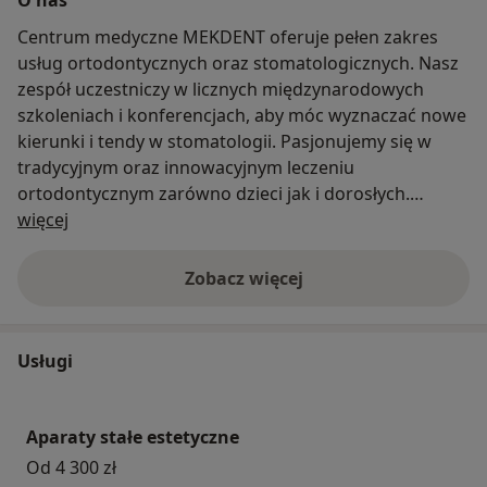
Centrum medyczne MEKDENT oferuje pełen zakres
usług ortodontycznych oraz stomatologicznych. Nasz
zespół uczestniczy w licznych międzynarodowych
szkoleniach i konferencjach, aby móc wyznaczać nowe
kierunki i tendy w stomatologii. Pasjonujemy się w
tradycyjnym oraz innowacyjnym leczeniu
ortodontycznym zarówno dzieci jak i dorosłych.
O nas
Pomagamy naszym pacjentom uzyskać piękny
więcej
uśmiech za pomocą aparatów zdejmowanych, stałych
(metalowe, ceramiczne, samoligaturujące) oraz
Zobacz więcej
nakładkowych (Invisalign, Clear aligner). W zależności
od potrzeb pacjenta, oferujemy mu tradycyjne aparaty
ortodontyczne lub pionierskie, niewidoczne nakładki
Usługi
ortodontyczne. Aby świadczyć te usługi na najwyższym
poziomie nasi stomatolodzy są certyfikowanymi
ortodontami. Ponadto dbamy o zdrowie i piękno jamy
Aparaty stałe estetyczne
ustnej zapewniając leczenie w zakresie stomatologii
Od 4 300 zł
zachowawczej i estetycznej. Wnętrza naszych