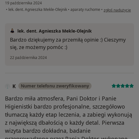
19 października 2024
w opinii użytkownika
•
lek. dent. Agnieszka Mekle-Olejnik
•
aparaty ruchome
•
zgłoś nadużycie
lek. dent. Agnieszka Mekle-Olejnik
Bardzo dziękujemy za przemiłą opinie :) Cieszymy
się, ze możemy pomóc :)
22 października 2024
K
Numer telefonu zweryfikowany
Bardzo miła atmosfera, Pani Doktor i Panie
Higienistki bardzo profesjonalne, szczegółowo
tłumaczą każdy etap leczenia, a zabiegi wykonują
z największą dbałością o każdy detal. Pierwsza
wizyta bardzo dokładna, badanie
przeprowadzone przez Pania Doktor, wykonane