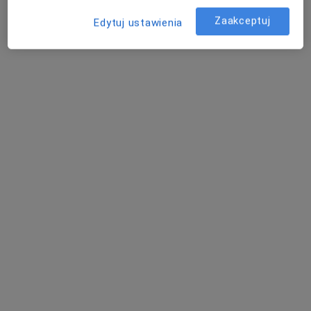
Brak dostępnych specjalistów z wolnymi terminami w tym centrum medycznym.
Zaakceptuj
Edytuj ustawienia
Pokaż profil
Inni specjaliści w Twojej okolicy
Obecnie nie ma wolnych miejsc. Sprawdź później
nowe oferty.
Bezpieczne płatności
FLOSMED