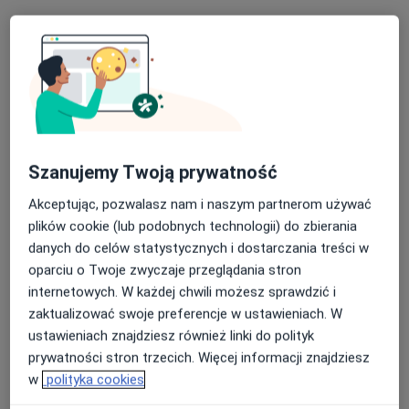
wielkopolskie, w obszarach bliskich Twojemu
wyszukiwaniu.
Szanujemy Twoją prywatność
Akceptując, pozwalasz nam i naszym partnerom używać
Med-Polonia
plików cookie (lub podobnych technologii) do zbierania
·
Więcej
Medycyna pracy, Interna, Pediatria
danych do celów statystycznych i dostarczania treści w
968 opinii
oparciu o Twoje zwyczaje przeglądania stron
internetowych. W każdej chwili możesz sprawdzić i
Adres 1
Adres 2
zaktualizować swoje preferencje w ustawieniach. W
ustawieniach znajdziesz również linki do polityk
Obornicka 262, Poznań
•
Mapa
prywatności stron trzecich. Więcej informacji znajdziesz
w
polityka cookies
Orzeczenie do celów sanitarno-epidemiologicznych
160 zł