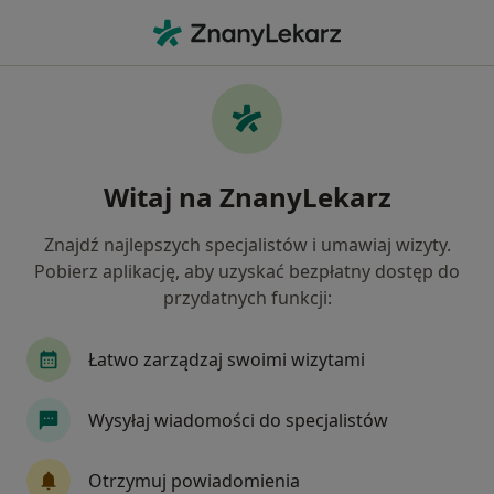
Me
Medycyna Pracy • Skórzewo, wielkopolskie
Filtry
• 1
Mapa
Medycyna pracy placówki w Skórzewie
Witaj na ZnanyLekarz
Jak działają wyniki wyszukiwania
Znajdź najlepszych specjalistów i umawiaj wizyty.
Pobierz aplikację, aby uzyskać bezpłatny dostęp do
przydatnych funkcji:
Łatwo zarządzaj swoimi wizytami
Wysyłaj wiadomości do specjalistów
BonMedica Gabinety
·
Medycyna pracy, Kardiologia, Rehabilitacja medyczna
Otrzymuj powiadomienia