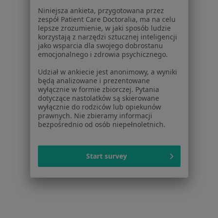
Partnerzy
Niniejsza ankieta, przygotowana przez
Centrum prasowe
zespół Patient Care Doctoralia, ma na celu
Kontakt
lepsze zrozumienie, w jaki sposób ludzie
korzystają z narzędzi sztucznej inteligencji
jako wsparcia dla swojego dobrostanu
Dla pacjentów
emocjonalnego i zdrowia psychicznego.
Lekarze
Udział w ankiecie jest anonimowy, a wyniki
Placówki medyczne
będą analizowane i prezentowane
Pytania i odpowiedzi
wyłącznie w formie zbiorczej. Pytania
dotyczące nastolatków są skierowane
Usługi i zabiegi
wyłącznie do rodziców lub opiekunów
Choroby
prawnych. Nie zbieramy informacji
Pomoc
bezpośrednio od osób niepełnoletnich.
Aplikacje mobilne
Blog dla pacjentów
Start survey
Dla profesjonalistów
Cennik
Dla lekarzy
Dla placówek medycznych