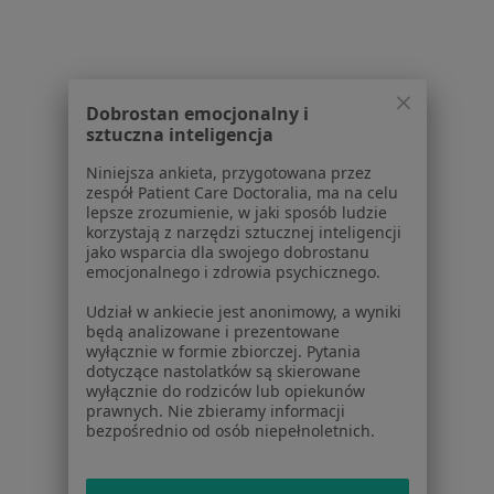
Dla profesjonalistów
Cennik
Dla lekarzy
Dobrostan emocjonalny i
Dla placówek medycznych
sztuczna inteligencja
Noa Notes
nowość
Baza wiedzy
Niniejsza ankieta, przygotowana przez
zespół Patient Care Doctoralia, ma na celu
Centrum Pomocy dla Specjalisty
lepsze zrozumienie, w jaki sposób ludzie
korzystają z narzędzi sztucznej inteligencji
Kontakt
jako wsparcia dla swojego dobrostanu
ZnanyLekarz - Strona główna
emocjonalnego i zdrowia psychicznego.
ZnanyLekarz Sp. z o.o.
Udział w ankiecie jest anonimowy, a wyniki
ul. Kolejowa 5/7
będą analizowane i prezentowane
01-217 Warszawa, Polska
wyłącznie w formie zbiorczej. Pytania
dotyczące nastolatków są skierowane
wyłącznie do rodziców lub opiekunów
NIP: ⁠7010224868
prawnych. Nie zbieramy informacji
KRS: ⁠0000347997
bezpośrednio od osób niepełnoletnich.
REGON: ⁠142276657