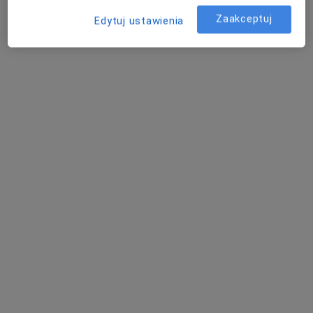
Sandomierzu
Zaakceptuj
Edytuj ustawienia
·
Więcej
Medycyna pracy, Ginekologia, Medycyna rodzinna
6 opinii
Rokitek 41 A, Sandomierz
•
Mapa
Brak dostępnych specjalistów z wolnymi terminami w tym centrum medycznym.
Pokaż profil
Dom-Med
Medycyna pracy, Okulistyka, Pediatria