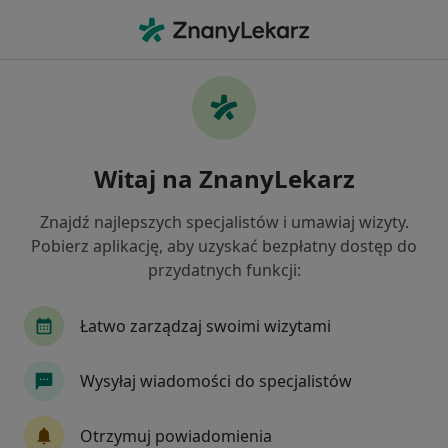
Me
Medycyna Pracy • Sandomierz, świętokrzyskie
Filtry
• 1
Ubezpieczenie
Map
Medycyna pracy placówki w Sandomierzu
Witaj na ZnanyLekarz
Jak działają wyniki wyszukiwania
Znajdź najlepszych specjalistów i umawiaj wizyty.
Pobierz aplikację, aby uzyskać bezpłatny dostęp do
Wybierz swoje ubezpieczenie
przydatnych funkcji:
Łatwo zarządzaj swoimi wizytami
Wysyłaj wiadomości do specjalistów
Otrzymuj powiadomienia