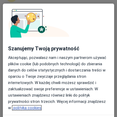
Szpital specjalistyczny Ducha Świetego w
Sandomierzu
Nasza średnia ocena na App Store to 4.9 i 4.1 na
·
Więcej
Medycyna pracy, Pediatria, Kardiologia
Google Play Store
35 opinii
dr. Zygmunta Schinzla 13, Sandomierz
•
Mapa
Brak dostępnych specjalistów z wolnymi terminami w tym centrum medycznym.
Szanujemy Twoją prywatność
Pokaż profil
Akceptując, pozwalasz nam i naszym partnerom używać
plików cookie (lub podobnych technologii) do zbierania
danych do celów statystycznych i dostarczania treści w
oparciu o Twoje zwyczaje przeglądania stron
internetowych. W każdej chwili możesz sprawdzić i
zaktualizować swoje preferencje w ustawieniach. W
ustawieniach znajdziesz również linki do polityk
prywatności stron trzecich. Więcej informacji znajdziesz
w
polityka cookies
Centrum Medyczne Rokitek w