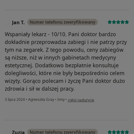
Jan T.
Numer telefonu zweryfikowany
J
Wspaniały lekarz - 10/10. Pani doktor bardzo
dokładnie przeprowadza zabiegi i nie patrzy przy
tym na zegarek. Z tego powodu, ceny zabiegów
są niższe, niż w innych gabinetach medycyny
estetycznej. Dodatkowo bezpłatnie konsultuje
dolegliwości, które nie były bezpośrednio celem
wizyty. Gorąco polecam i życzę Pani doktor dużo
zdrowia i sił w dalszej pracy.
w opinii użytkownika Jan T.
3 lipca 2024
•
Agnieszka Gray
•
Inny
•
zgłoś nadużycie
Zuzia
Numer telefonu zweryfikowany
Z