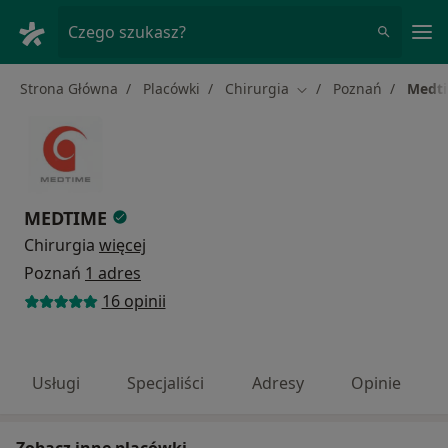
Me
Czego szukasz?
Strona Główna
Placówki
Chirurgia
Poznań
Medt
Zmień miasto
MEDTIME
Chirurgia
więcej
Poznań
1 adres
16 opinii
Usługi
Specjaliści
Adresy
Opinie
Zobacz inne placówki