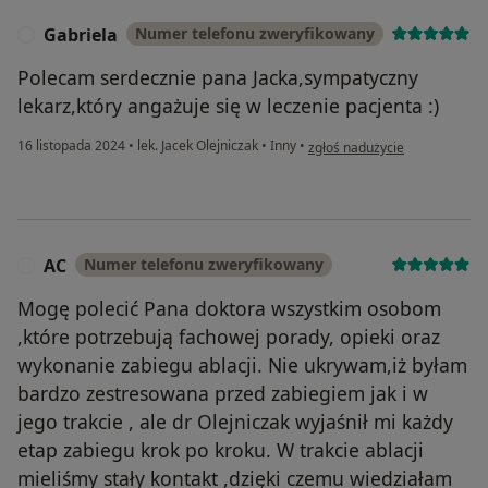
Gabriela
Numer telefonu zweryfikowany
G
Polecam serdecznie pana Jacka,sympatyczny
lekarz,który angażuje się w leczenie pacjenta :)
w opinii użytkownika Gabriela
16 listopada 2024
•
lek. Jacek Olejniczak
•
Inny
•
zgłoś nadużycie
AC
Numer telefonu zweryfikowany
A
Mogę polecić Pana doktora wszystkim osobom
,które potrzebują fachowej porady, opieki oraz
wykonanie zabiegu ablacji. Nie ukrywam,iż byłam
bardzo zestresowana przed zabiegiem jak i w
jego trakcie , ale dr Olejniczak wyjaśnił mi każdy
etap zabiegu krok po kroku. W trakcie ablacji
mieliśmy stały kontakt ,dzięki czemu wiedziałam