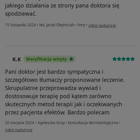
jakiego działania ze strony pana doktora się
spodziewać.
w opinii użytkownika AC
15 listopada 2024
•
lek. Jacek Olejniczak
•
Inny
•
zgłoś nadużycie
K.K
Weryfikacja wizyty
K
Pani doktor jest bardzo sympatyczna i
szczegółowo tłumaczy proponowane leczenie.
Skrupulatnie przeprowadza wywiad i
dostosowuje terapię pod kątem zarówno
skutecznych metod terapii jak i oczekiwanych
przez pacjenta efektów. Bardzo polecam
20 sierpnia 2024
•
Agnieszka Gray
•
konsultacja dermatologiczna
•
w opinii użytkownika K.K
zgłoś nadużycie