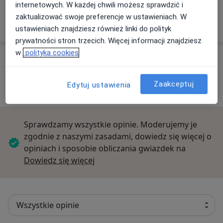
internetowych. W każdej chwili możesz sprawdzić i
MEDTIME
zaktualizować swoje preferencje w ustawieniach. W
Biała 1B, 60-804 Poznań
ustawieniach znajdziesz również linki do polityk
prywatności stron trzecich. Więcej informacji znajdziesz
w
polityka cookies
Opinie o specjalistach (16)
Zaakceptuj
Edytuj ustawienia
16 opinii
Sprawdzamy wszystkie opinie. Moderujemy je
zgodnie z naszymi zasadami, dowiedz się więcej o
opiniach i sposobie obliczania gwiazdek na
Dowiedz się więcej o opiniach
Dowiedz się więcej