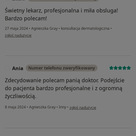
Świetny lekarz, profesjonalna i miła obsluga!
Bardzo polecam!
27 maja 2024
•
Agnieszka Gray
•
konsultacja dermatologiczna
•
w opinii użytkownika Zuzia
zgłoś nadużycie
Ania
Numer telefonu zweryfikowany
A
Zdecydowanie polecam panią doktor. Podejście
do pacjenta bardzo profesjonalne i z ogromną
życzliwością.
w opinii użytkownika Ania
8 maja 2024
•
Agnieszka Gray
•
Inny
•
zgłoś nadużycie