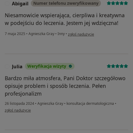
Abigail
Numer telefonu zweryfikowany
A
Niesamowicie wspierająca, cierpliwa i kreatywna
w podejściu do leczenia. Jestem jej wdzięczna!
w opinii użytkownika Abigail
7 maja 2025
•
Agnieszka Gray
•
Inny
•
zgłoś nadużycie
Julia
Weryfikacja wizyty
J
Bardzo miła atmosfera, Pani Doktor szczegółowo
opisuje problem i sposób leczenia. Pełen
profesjonalizm
26 listopada 2024
•
Agnieszka Gray
•
konsultacja dermatologiczna
•
w opinii użytkownika Julia
zgłoś nadużycie