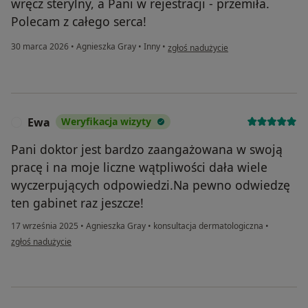
wręcz sterylny, a Pani w rejestracji - przemiła.
Polecam z całego serca!
w opinii użytkownika Hania
30 marca 2026
•
Agnieszka Gray
•
Inny
•
zgłoś nadużycie
Ewa
Weryfikacja wizyty
E
Pani doktor jest bardzo zaangażowana w swoją
pracę i na moje liczne wątpliwości dała wiele
wyczerpujących odpowiedzi.Na pewno odwiedzę
ten gabinet raz jeszcze!
17 września 2025
•
Agnieszka Gray
•
konsultacja dermatologiczna
•
w opinii użytkownika Ewa
zgłoś nadużycie