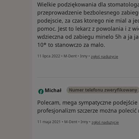
Wielkie podziękowania dla stomatologa
przeprowadzenie bezbolesnego zabiegu
podejscie, za czas ktorego nie mial a j
pomoc. Jest to lekarz z powolania i z w
wdzieczna od zabiegu minelo 5h a ja j
10* to stanowczo za malo.
w opinii użytkownika P.Juhas
11 lipca 2022
•
M-Dent
•
Inny
•
zgłoś nadużycie
Michał
Numer telefonu zweryfikowany
M
Polecam, mega sympatyczne podejście 
profesjonalizm szczerze można polecić
w opinii użytkownika Michał
11 maja 2021
•
M-Dent
•
Inny
•
zgłoś nadużycie