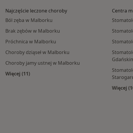
Najczęście leczone choroby
Centra m
Ból zęba w Malborku
Stomatol
Brak zębów w Malborku
Stomatol
Próchnica w Malborku
Stomatol
Choroby dziąseł w Malborku
Stomatol
Gdański
Choroby jamy ustnej w Malborku
Stomatol
Więcej (11)
Starogar
 centra medyczne
Więcej w kategorii: Najczęście leczone choroby
Więcej (1
Wię