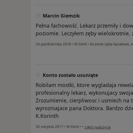
Marcin Giemzik
Pełna fachowość. Lekarz przemiły i do
poziomie. Leczyłem zęby wielokrotnie, 
24 października 2018
•
M-Dent
•
leczenie zęba kanałowo, 
Konto zostało usunięte
Robilam mostki, ktore wygladaja rewelacy
profesionalny lekarz, wykonujacy swoj
Zrozumienie, cierpliwosc i usmiech na 
wyrozniajace pana Doktora. Bardzo dzi
K.Korinth
w opinii użytkownika Konto zo
30 sierpnia 2017
•
M-Dent
•
•
zgłoś nadużycie