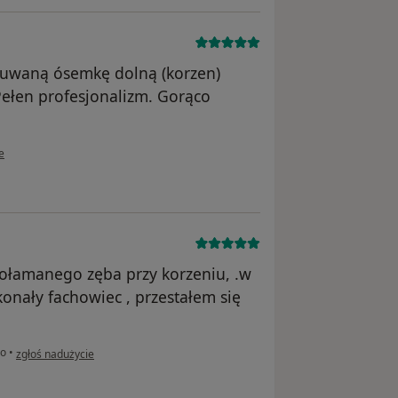
suwaną ósemkę dolną (korzen)
ełen profesjonalizm. Gorąco
ownika Konto zostało usunięte
e
połamanego zęba przy korzeniu, .w
konały fachowiec , przestałem się
w opinii użytkownika Konto zostało usunięte
go
•
zgłoś nadużycie