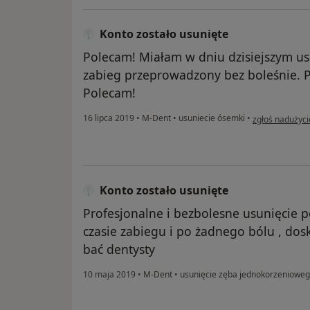
Konto zostało usunięte
Polecam! Miałam w dniu dzisiejszym u
zabieg przeprowadzony bez boleśnie. P
Polecam!
w opinii użytk
16 lipca 2019
•
M-Dent
•
usuniecie ósemki
•
zgłoś nadużyci
Konto zostało usunięte
Profesjonalne i bezbolesne usunięcie 
czasie zabiegu i po żadnego bólu , dos
bać dentysty
10 maja 2019
•
M-Dent
•
usunięcie zęba jednokorzeniowe