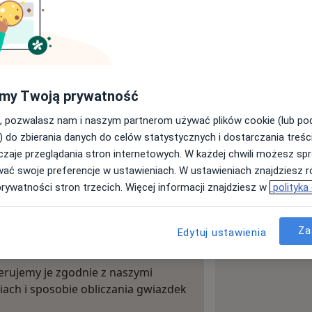
Powiększ mapę
my Twoją prywatność
, pozwalasz nam i naszym partnerom używać plików cookie (lub p
) do zbierania danych do celów statystycznych i dostarczania treśc
zaje przeglądania stron internetowych. W każdej chwili możesz spr
wać swoje preferencje w ustawieniach. W ustawieniach znajdziesz ró
prywatności stron trzecich. Więcej informacji znajdziesz w
polityka
Za
Edytuj ustawienia
rujemy je zgodnie z naszymi
iach i sposobie obliczania gwiazdek
ięcej o opiniach