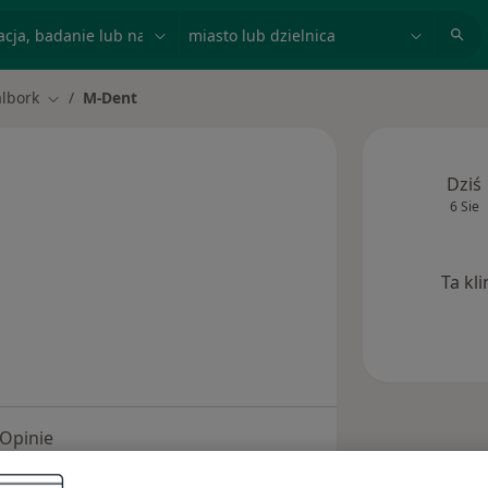
acja, badanie lub nazwisko
miasto lub dzielnica
lbork
M-Dent
miasto
Zmień miasto
Dziś
6 Sie
Ta kl
Opinie