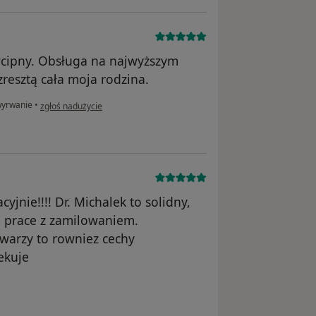
wcipny. Obsługa na najwyższym
zresztą cała moja rodzina.
w opinii użytkownika Marcin Giemzik
wyrwanie
•
zgłoś nadużycie
jnie!!!! Dr. Michalek to solidny,
a prace z zamilowaniem.
twarzy to rowniez cechy
ekuje
stało usunięte