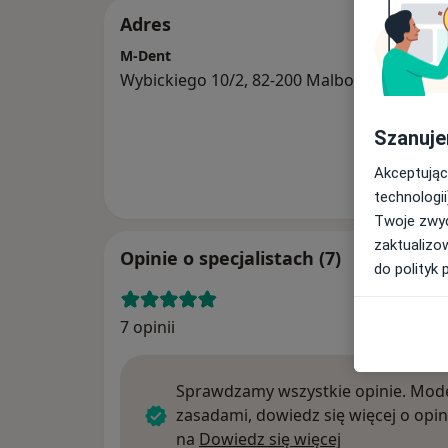
Adres
M-Dent
Wybickiego 10/2, 82-200 Malbork
Szanuje
Akceptując
technologii
Twoje zwyc
zaktualizo
Opinie o specjalistach (7)
do polityk 
7 opinii
Sprawdzamy wszystkie opinie. Mode
zasadami, dowiedz się więcej o opin
Dowiedz się w
na
Dowiedz się więcej