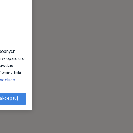
odobnych
i w oparciu o
awdzić i
wnież linki
 cookies
akceptuj