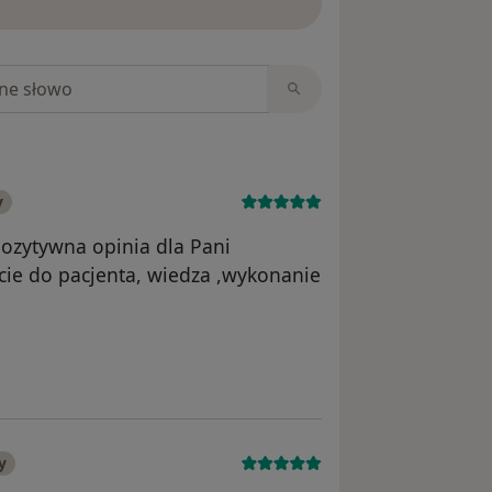
niach
y
pozytywna opinia dla Pani
ście do pacjenta, wiedza ,wykonanie
yszek
y