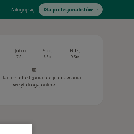
Zaloguj się
Dla profesjonalistów
Jutro
Sob,
Ndz,
Pon,
Wt,
7 Sie
8 Sie
9 Sie
10 Sie
11 Si
inika nie udostępnia opcji umawiania
wizyt drogą online