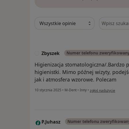
Szukaj w opi
Zbyszek
Numer telefonu zweryfikowan
Z
Higienizacja stomatologiczna/.Bardzo 
higienistki. Mimo późnej wizyty, podej
jak i atmosfera wzorowe. Polecam
w opinii użytkownika Zb
10 stycznia 2025
•
M-Dent
•
Inny
•
zgłoś nadużycie
P.Juhasz
Numer telefonu zweryfikowan
P