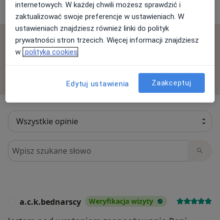
internetowych. W każdej chwili możesz sprawdzić i
49 opinii
zaktualizować swoje preferencje w ustawieniach. W
ustawieniach znajdziesz również linki do polityk
prywatności stron trzecich. Więcej informacji znajdziesz
Sprawdzamy wszystkie opinie. Moderujemy je
w
polityka cookies
zgodnie z naszymi zasadami, dowiedz się więcej o
opiniach i sposobie obliczania gwiazdek na
Dowiedz się więcej o opiniach
Dowiedz się więcej
Zaakceptuj
Edytuj ustawienia
Szukaj w opiniach
a.c.k.bednarscy
Weryfikacja wizyty
A