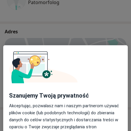
Patomorfolog
Adres
Powiększ mapę
Kociewskie Centrum Zdrowia
Doktora Józefa Balewskiego 1, 83-200 Starogard
Gdański
Szanujemy Twoją prywatność
Akceptując, pozwalasz nam i naszym partnerom używać
plików cookie (lub podobnych technologii) do zbierania
Opinie o specjalistach (49)
danych do celów statystycznych i dostarczania treści w
oparciu o Twoje zwyczaje przeglądania stron