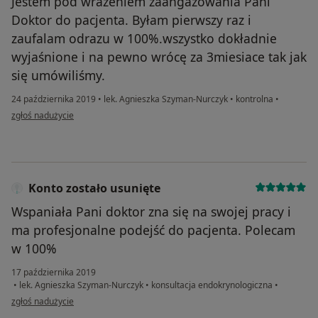
Jestem pod wrażeniem zaangażowania Pani
Doktor do pacjenta. Byłam pierwszy raz i
zaufalam odrazu w 100%.wszystko dokładnie
wyjaśnione i na pewno wrócę za 3miesiace tak jak
się umówiliśmy.
24 października 2019
•
lek. Agnieszka Szyman-Nurczyk
•
kontrolna
•
w opinii użytkownika a.c.k.bednarscy
zgłoś nadużycie
Konto zostało usunięte
Wspaniała Pani doktor zna się na swojej pracy i
ma profesjonalne podejść do pacjenta. Polecam
w 100%
17 października 2019
•
lek. Agnieszka Szyman-Nurczyk
•
konsultacja endokrynologiczna
•
w opinii użytkownika Konto zostało usunięte
zgłoś nadużycie