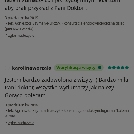
aby brali przykład z Pani Doktor .
3 października 2019
•
lek. Agnieszka Szyman-Nurczyk
•
konsultacja endokrynologiczna dzieci
(pierwsza wizyta)
w opinii użytkownika agnieszka-radkowska
•
zgłoś nadużycie
karolinaworzala
Weryfikacja wizyty
K
Jestem bardzo zadowolona z wizyty :) Bardzo miła
Pani doktor, wszystko wytłumaczy jak należy.
Gorąco polecam.
3 października 2019
•
lek. Agnieszka Szyman-Nurczyk
•
konsultacja endokrynologiczna (kolejna
wizyta)
w opinii użytkownika karolinaworzala
•
zgłoś nadużycie