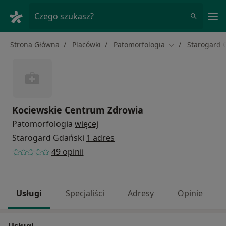
Me
Czego szukasz?
Strona Główna
Placówki
Patomorfologia
Starogard 
Zmień miasto
Kociewskie Centrum Zdrowia
Patomorfologia
więcej
Starogard Gdański
1 adres
49 opinii
Usługi
Specjaliści
Adresy
Opinie
Usługi