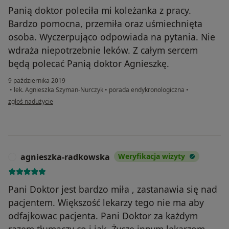
Panią doktor poleciła mi koleżanka z pracy.
Bardzo pomocna, przemiła oraz uśmiechnięta
osoba. Wyczerpująco odpowiada na pytania. Nie
wdraża niepotrzebnie leków. Z całym sercem
będą polecać Panią doktor Agnieszkę.
9 października 2019
•
lek. Agnieszka Szyman-Nurczyk
•
porada endykronologiczna
•
w opinii użytkownika Anna
zgłoś nadużycie
agnieszka-radkowska
Weryfikacja wizyty
A
Pani Doktor jest bardzo miła , zastanawia się nad
pacjentem. Większość lekarzy tego nie ma aby
odfajkowac pacjenta. Pani Doktor za każdym
razem tłumaczy co i jak. Życzę innym lekarzom