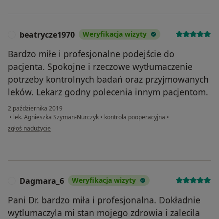
beatrycze1970
Weryfikacja wizyty
B
Bardzo miłe i profesjonalne podejście do
pacjenta. Spokojne i rzeczowe wytłumaczenie
potrzeby kontrolnych badań oraz przyjmowanych
leków. Lekarz godny polecenia innym pacjentom.
2 października 2019
•
lek. Agnieszka Szyman-Nurczyk
•
kontrola pooperacyjna
•
w opinii użytkownika beatrycze1970
zgłoś nadużycie
Dagmara_6
Weryfikacja wizyty
D
Pani Dr. bardzo miła i profesjonalna. Dokładnie
wytlumaczyla mi stan mojego zdrowia i zalecila