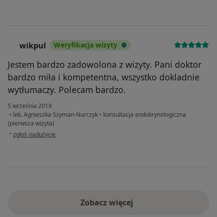
wikpul
Weryfikacja wizyty
W
Jestem bardzo zadowolona z wizyty. Pani doktor
bardzo miła i kompetentna, wszystko dokladnie
wytłumaczy. Polecam bardzo.
5 września 2019
•
lek. Agnieszka Szyman-Nurczyk
•
konsultacja endokrynologiczna
(pierwsza wizyta)
w opinii użytkownika wikpul
•
zgłoś nadużycie
Zobacz więcej