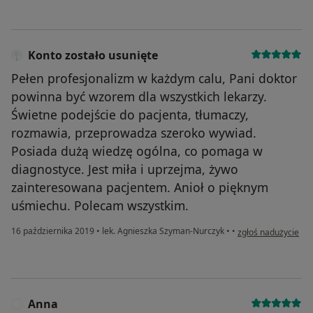
Konto zostało usunięte
Pełen profesjonalizm w każdym calu, Pani doktor
powinna być wzorem dla wszystkich lekarzy.
Świetne podejście do pacjenta, tłumaczy,
rozmawia, przeprowadza szeroko wywiad.
Posiada dużą wiedzę ogólna, co pomaga w
diagnostyce. Jest miła i uprzejma, żywo
zainteresowana pacjentem. Anioł o pięknym
uśmiechu. Polecam wszystkim.
w opinii użytkownik
16 października 2019
•
lek. Agnieszka Szyman-Nurczyk
•
•
zgłoś nadużycie
Anna
A