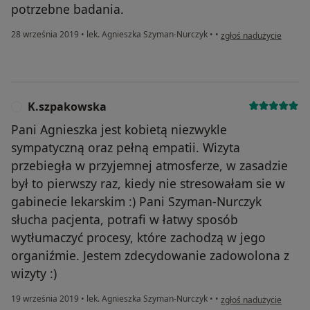
potrzebne badania.
w opinii użytkownika 
28 września 2019
•
lek. Agnieszka Szyman-Nurczyk
•
•
zgłoś nadużycie
K.szpakowska
K
Pani Agnieszka jest kobietą niezwykle
sympatyczną oraz pełną empatii. Wizyta
przebiegła w przyjemnej atmosferze, w zasadzie
był to pierwszy raz, kiedy nie stresowałam sie w
gabinecie lekarskim :) Pani Szyman-Nurczyk
słucha pacjenta, potrafi w łatwy sposób
wytłumaczyć procesy, które zachodzą w jego
organiźmie. Jestem zdecydowanie zadowolona z
wizyty :)
w opinii użytkownika K
19 września 2019
•
lek. Agnieszka Szyman-Nurczyk
•
•
zgłoś nadużycie